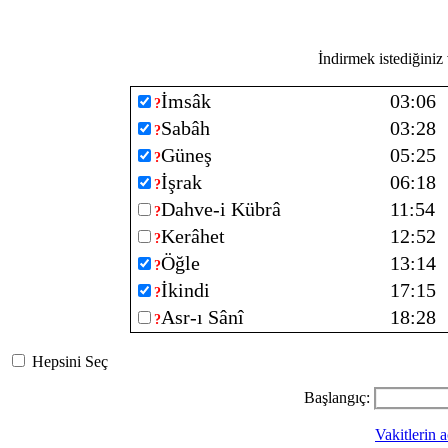
İndirmek istediğiniz v
İmsâk
03:06
?
Sabâh
03:28
?
Güneş
05:25
?
İşrak
06:18
?
Dahve-i Kübrâ
11:54
?
Kerâhet
12:52
?
Öğle
13:14
?
İkindi
17:15
?
Asr-ı Sânî
18:28
?
Hepsini Seç
Başlangıç:
Vakitlerin a