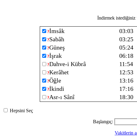
İndirmek istediğiniz v
İmsâk
03:03
?
Sabâh
03:25
?
Güneş
05:24
?
İşrak
06:18
?
Dahve-i Kübrâ
11:54
?
Kerâhet
12:53
?
Öğle
13:16
?
İkindi
17:16
?
Asr-ı Sânî
18:30
?
Hepsini Seç
Başlangıç:
Vakitlerin a