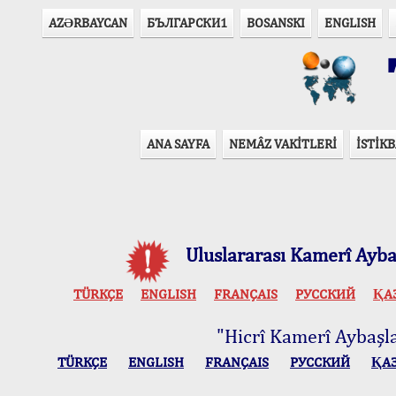
AZӘRBAYCAN
БЪЛГАРСКИ1
BOSANSKI
ENGLISH
T
ANA SAYFA
NEMÂZ VAKİTLERİ
İSTİKB
Uluslararası Kamerî Aybaş
TÜRKÇE
ENGLISH
FRANÇAIS
РУССКИЙ
ҚА
"Hicrî Kamerî Aybaşlar
TÜRKÇE
ENGLISH
FRANÇAIS
РУССКИЙ
ҚА