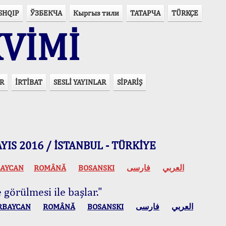
SHQIP
ЎЗБЕКЧА
Кыргыз тили
ТАТАРЧА
TÜRKÇE
VİMİ
R
İRTİBAT
SESLİ YAYINLAR
SİPARİŞ
 MAYIS 2016 / İSTANBUL - TÜRKİYE
AYCAN
ROMÂNĂ
BOSANSKI
فارسی
العربي
 görülmesi ile başlar."
RBAYCAN
ROMÂNĂ
BOSANSKI
فارسی
العربي