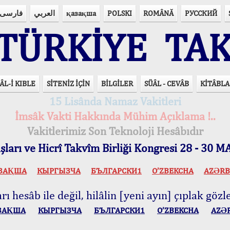
فارسی
العربي
қазақша
POLSKI
ROMÂNĂ
РУССКИЙ
ÜRKİYE TAK
ÂL-İ KIBLE
SİTENİZ İÇİN
BİLGİLER
SÜÂL - CEVÂB
KİTÂBLA
15 Lisânda Namaz Vakitleri
İmsâk Vakti Hakkında Mühim Açıklama !..
Vakitlerimiz Son Teknoloji Hesâbıdır
ları ve Hicrî Takvîm Birliği Kongresi 28 - 30
ЗАҚША
КЫPГЫЗЧA
БЪЛГАРСКИ1
O’ZBEKCHA
AZӘRB
ı hesâb ile değil, hilâlin [yeni ayın] çıplak gözle
ЗАҚША
КЫPГЫЗЧA
БЪЛГАРСКИ1
O’ZBEKCHA
AZӘ