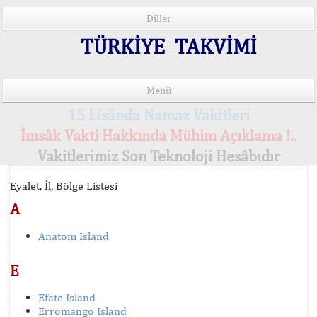
Diller
TÜRKİYE TAKVİMİ
Menü
15 Lisânda Namaz Vakitleri
İmsâk Vakti Hakkında Mühim Açıklama !..
Vakitlerimiz Son Teknoloji Hesâbıdır
Eyalet, İl, Bölge Listesi
A
Anatom Island
E
Efate Island
Erromango Island