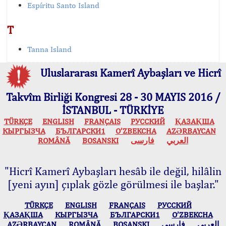
Espíritu Santo Island
T
Tanna Island
Uluslararası Kamerî Aybaşları ve Hicrî
Takvîm Birliği Kongresi 28 - 30 MAYIS 2016 /
İSTANBUL - TÜRKİYE
TÜRKÇE
ENGLISH
FRANÇAIS
РУССКИЙ
ҚАЗАҚША
КЫPГЫЗЧA
БЪЛГАРСКИ1
O’ZBEKCHA
AZӘRBAYCAN
ROMÂNĂ
BOSANSKI
فارسی
العربي
"Hicrî Kamerî Aybaşları hesâb ile değil, hilâlin
[yeni ayın] çıplak gözle görülmesi ile başlar."
TÜRKÇE
ENGLISH
FRANÇAIS
РУССКИЙ
ҚАЗАҚША
КЫPГЫЗЧA
БЪЛГАРСКИ1
O’ZBEKCHA
AZӘRBAYCAN
ROMÂNĂ
BOSANSKI
فارسی
العربي