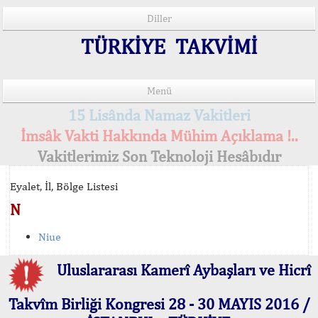
Diller
TÜRKİYE TAKVİMİ
Menü
15 Lisânda Namaz Vakitleri
İmsâk Vakti Hakkında Mühim Açıklama !..
Vakitlerimiz Son Teknoloji Hesâbıdır
Eyalet, İl, Bölge Listesi
N
Niue
Uluslararası Kamerî Aybaşları ve Hicrî
Takvîm Birliği Kongresi 28 - 30 MAYIS 2016 /