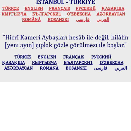
İSTANBUL - TÜRKİYE
TÜRKÇE
ENGLISH
FRANÇAIS
РУССКИЙ
ҚАЗАҚША
КЫPГЫЗЧA
БЪЛГАРСКИ1
O’ZBEKCHA
AZӘRBAYCAN
ROMÂNĂ
BOSANSKI
فارسی
العربي
"Hicrî Kamerî Aybaşları hesâb ile değil, hilâlin
[yeni ayın] çıplak gözle görülmesi ile başlar."
TÜRKÇE
ENGLISH
FRANÇAIS
РУССКИЙ
ҚАЗАҚША
КЫPГЫЗЧA
БЪЛГАРСКИ1
O’ZBEKCHA
AZӘRBAYCAN
ROMÂNĂ
BOSANSKI
فارسی
العربي