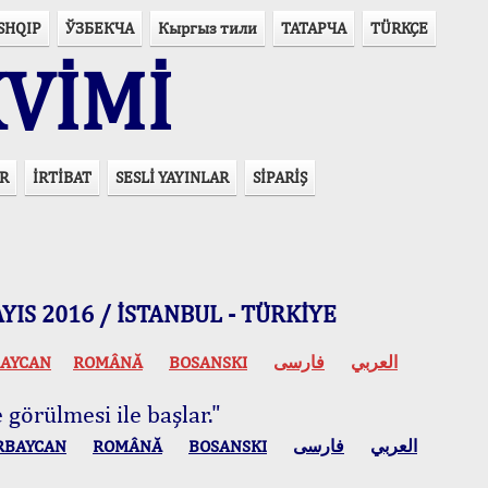
SHQIP
ЎЗБЕКЧА
Кыргыз тили
ТАТАРЧА
TÜRKÇE
VİMİ
R
İRTİBAT
SESLİ YAYINLAR
SİPARİŞ
 MAYIS 2016 / İSTANBUL - TÜRKİYE
AYCAN
ROMÂNĂ
BOSANSKI
فارسی
العربي
 görülmesi ile başlar."
RBAYCAN
ROMÂNĂ
BOSANSKI
فارسی
العربي