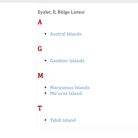
Eyalet, İl, Bölge Listesi
A
Austral Islands
G
Gambier Islands
M
Marquesas Islands
Mo'orea Island
T
Tahiti Island