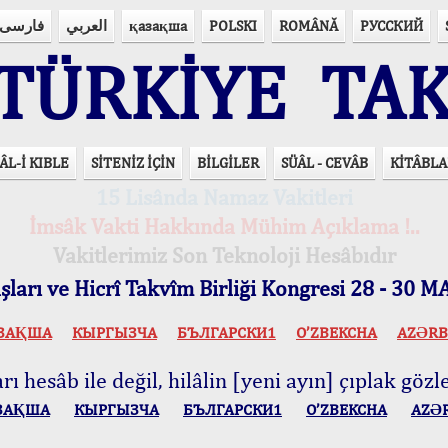
فارسی
العربي
қазақша
POLSKI
ROMÂNĂ
РУССКИЙ
ÜRKİYE TAK
ÂL-İ KIBLE
SİTENİZ İÇİN
BİLGİLER
SÜÂL - CEVÂB
KİTÂBLA
15 Lisânda Namaz Vakitleri
İmsâk Vakti Hakkında Mühim Açıklama !..
Vakitlerimiz Son Teknoloji Hesâbıdır
ları ve Hicrî Takvîm Birliği Kongresi 28 - 30
ЗАҚША
КЫPГЫЗЧA
БЪЛГАРСКИ1
O’ZBEKCHA
AZӘRB
ı hesâb ile değil, hilâlin [yeni ayın] çıplak gözle
ЗАҚША
КЫPГЫЗЧA
БЪЛГАРСКИ1
O’ZBEKCHA
AZӘ