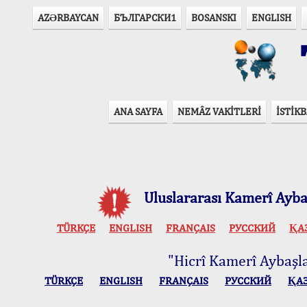
AZӘRBAYCAN
БЪЛГАРСКИ1
BOSANSKI
ENGLISH
T
ANA SAYFA
NEMÂZ VAKİTLERİ
İSTİKB
Uluslararası Kamerî Aybaş
TÜRKÇE
ENGLISH
FRANÇAIS
РУССКИЙ
ҚА
"Hicrî Kamerî Aybaşlar
TÜRKÇE
ENGLISH
FRANÇAIS
РУССКИЙ
ҚА