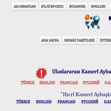
AZӘRBAYCAN
БЪЛГАРСКИ1
BOSANSKI
ENGLISH
T
ANA SAYFA
NEMÂZ VAKİTLERİ
İSTİKB
Uluslararası Kamerî Aybaş
TÜRKÇE
ENGLISH
FRANÇAIS
РУССКИЙ
ҚА
"Hicrî Kamerî Aybaşlar
TÜRKÇE
ENGLISH
FRANÇAIS
РУССКИЙ
ҚА