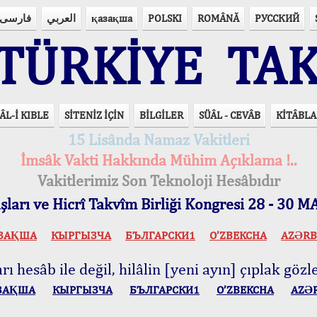
فارسی
العربي
қазақша
POLSKI
ROMÂNĂ
РУССКИЙ
ÜRKİYE TAK
ÂL-İ KIBLE
SİTENİZ İÇİN
BİLGİLER
SÜÂL - CEVÂB
KİTÂBLA
15 Lisânda Namaz Vakitleri
İmsâk Vakti Hakkında Mühim Açıklama !..
Vakitlerimiz Son Teknoloji Hesâbıdır
ları ve Hicrî Takvîm Birliği Kongresi 28 - 30
ЗАҚША
КЫPГЫЗЧA
БЪЛГАРСКИ1
O’ZBEKCHA
AZӘRB
ı hesâb ile değil, hilâlin [yeni ayın] çıplak gözle
ЗАҚША
КЫPГЫЗЧA
БЪЛГАРСКИ1
O’ZBEKCHA
AZӘ