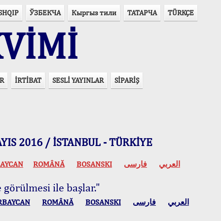
SHQIP
ЎЗБЕКЧА
Кыргыз тили
ТАТАРЧА
TÜRKÇE
VİMİ
R
İRTİBAT
SESLİ YAYINLAR
SİPARİŞ
 MAYIS 2016 / İSTANBUL - TÜRKİYE
AYCAN
ROMÂNĂ
BOSANSKI
فارسی
العربي
 görülmesi ile başlar."
RBAYCAN
ROMÂNĂ
BOSANSKI
فارسی
العربي