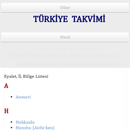
Diller
TÜRKİYE TAKVİMİ
Menü
15 Lisânda Namaz Vakitleri
İmsâk Vakti Hakkında Mühim Açıklama !..
Vakitlerimiz Son Teknoloji Hesâbıdır
Eyalet, İl, Bölge Listesi
A
Aomori
H
Hokkaido
Honshu (Aichi-ken)