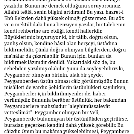
yazılıdır. Bunun ne demek olduğunu soruyorsunuz.
Allahü teâlâ, senin bilgini artdırsın! Bu yazı, hazret-i
Ebû Bekrden dahâ yüksek olmağı göstermez. Bu söz
ve o mektûbdaki buna benziyen yazılar, bir talebenin
kendi rehberine arz etdiği, kendi hâlleridir.
Büyüklerimiz buyuruyor ki, bir tâlib, doğru olsun,
yanlış olsun, kendine hâsıl olan herşeyi, üstâdına
bildirmelidir. Çünki doğru olmıyan bilgilerden, doğru
ma'nâlar da çıkarılabilir. Bunun için, bunları da
bildirmek lâzımdır denildi. Yukarıdaki söz de, bu
sebebden yazılmış olabilir. Şunu da söyleyebiliriz ki,
Peygamber olmıyan birinin, ufak bir şeyde,
Peygamberden üstün olması câiz görülmüşdür. Bunun
misâlleri de vardır. Şehîdlerin üstünlükleri sayılırken,
Peygamberler için bildirilmiyenler de, haber
verilmişdir. Bununla berâber üstünlük, her bakımdan
Peygamberlere mahsûsdur "aleyhimüssalevât
vetteslîmât". Peygamber olmıyan bir Velî,
Peygamberde bulunmıyan bir üstünlükden geçirilirse,
buradan geçerken kendini dahâ yüksek görebilir. Bu
câizdir. Onun bu makâma yükselebilmesi, Peygambere