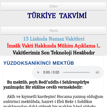
Diller
TÜRKİYE TAKVİMİ
Menü
15 Lisânda Namaz Vakitleri
İmsâk Vakti Hakkında Mühim Açıklama !..
Vakitlerimiz Son Teknoloji Hesâbıdır
YÜZDOKSANİKİNCİ MEKTÛB
Bu mektûb, şeyh Bedi'uddîn-i Sehârenpûrîye
yazılmışdır. Bir süâline cevâb vermekdedir:
Akllı ve kıymetli kardeşim! Hocama yazmış olduğum
onbirinci mektûbda, hazret-i Ebû Bekr-i Sıddîkın
makâmından dahâ yüksek bir makâm hâsıl olduğu