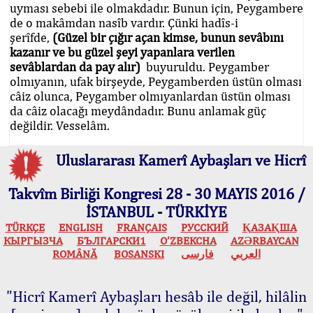
uyması sebebi ile olmakdadır. Bunun için, Peygambere
de o makâmdan nasîb vardır. Çünki hadîs-i
şerîfde,
(Güzel bir çığır açan kimse, bunun sevâbını
kazanır ve bu güzel şeyi yapanlara verilen
sevâblardan da pay alır)
buyuruldu. Peygamber
olmıyanın, ufak birşeyde, Peygamberden üstün olması
câiz olunca, Peygamber olmıyanlardan üstün olması
da câiz olacağı meydândadır. Bunu anlamak güç
değildir. Vesselâm.
Uluslararası Kamerî Aybaşları ve Hicrî
Takvîm Birliği Kongresi 28 - 30 MAYIS 2016 /
İSTANBUL - TÜRKİYE
TÜRKÇE
ENGLISH
FRANÇAIS
РУССКИЙ
ҚАЗАҚША
КЫPГЫЗЧA
БЪЛГАРСКИ1
O’ZBEKCHA
AZӘRBAYCAN
ROMÂNĂ
BOSANSKI
فارسی
العربي
"Hicrî Kamerî Aybaşları hesâb ile değil, hilâlin