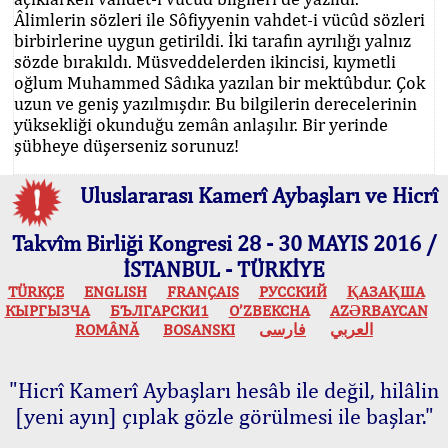
Âlimlerin sözleri ile Sôfiyyenin vahdet-i vücûd sözleri
birbirlerine uygun getirildi. İki tarafın ayrılığı yalnız
sözde bırakıldı. Müsveddelerden ikincisi, kıymetli
oğlum Muhammed Sâdıka yazılan bir mektûbdur. Çok
uzun ve geniş yazılmışdır. Bu bilgilerin derecelerinin
yüksekliği okunduğu zemân anlaşılır. Bir yerinde
şübheye düşerseniz sorunuz!
Uluslararası Kamerî Aybaşları ve Hicrî
Takvîm Birliği Kongresi 28 - 30 MAYIS 2016 /
İSTANBUL - TÜRKİYE
TÜRKÇE
ENGLISH
FRANÇAIS
РУССКИЙ
ҚАЗАҚША
КЫPГЫЗЧA
БЪЛГАРСКИ1
O’ZBEKCHA
AZӘRBAYCAN
ROMÂNĂ
BOSANSKI
فارسی
العربي
"Hicrî Kamerî Aybaşları hesâb ile değil, hilâlin
[yeni ayın] çıplak gözle görülmesi ile başlar."