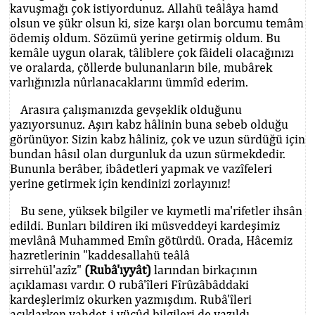
kavuşmağı çok istiyordunuz. Allahü teâlâya hamd
olsun ve şükr olsun ki, size karşı olan borcumu temâm
ödemiş oldum. Sözümü yerine getirmiş oldum. Bu
kemâle uygun olarak, tâliblere çok fâideli olacağınızı
ve oralarda, çöllerde bulunanların bile, mubârek
varlığınızla nûrlanacaklarını ümmîd ederim.
Arasıra çalışmanızda gevşeklik olduğunu
yazıyorsunuz. Aşırı kabz hâlinin buna sebeb olduğu
görünüyor. Sizin kabz hâliniz, çok ve uzun sürdüğü için
bundan hâsıl olan durgunluk da uzun sürmekdedir.
Bununla berâber, ibâdetleri yapmak ve vazîfeleri
yerine getirmek için kendinizi zorlayınız!
Bu sene, yüksek bilgiler ve kıymetli ma'rifetler ihsân
edildi. Bunları bildiren iki müsveddeyi kardeşimiz
mevlânâ Muhammed Emîn götürdü. Orada, Hâcemiz
hazretlerinin "kaddesallahü teâlâ
sirrehül'azîz"
(Rubâ'ıyyât)
larından birkaçının
açıklaması vardır. O rubâ'îleri Fîrûzâbâddaki
kardeşlerimiz okurken yazmışdım. Rubâ'îleri
açıklarken vahdet-i vücûd bilgileri de yazıldı.