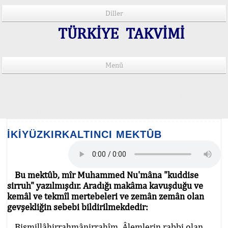
Diller
TÜRKİYE TAKVİMİ
Menü
15 Lisânda Namaz Vakitleri
İmsâk Vakti Hakkında Mühim Açıklama !..
Vakitlerimiz Son Teknoloji Hesâbıdır
İKİYÜZKIRKALTINCI MEKTÛB
Bu mektûb, mîr Muhammed Nu'mâna "kuddise
sirruh" yazılmışdır. Aradığı makâma kavuşduğu ve
kemâl ve tekmîl mertebeleri ve zemân zemân olan
gevşekliğin sebebi bildirilmekdedir:
Bismillâhirrahmânirrahîm. Âlemlerin rabbi olan