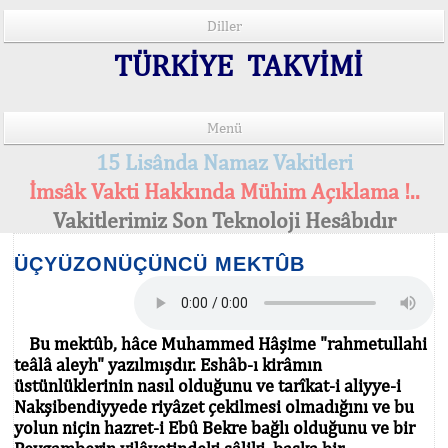
Diller
TÜRKİYE TAKVİMİ
Menü
15 Lisânda Namaz Vakitleri
İmsâk Vakti Hakkında Mühim Açıklama !..
Vakitlerimiz Son Teknoloji Hesâbıdır
ÜÇYÜZONÜÇÜNCÜ MEKTÛB
Bu mektûb, hâce Muhammed Hâşime "rahmetullahi
teâlâ aleyh" yazılmışdır. Eshâb-ı kirâmın
üstünlüklerinin nasıl olduğunu ve tarîkat-i aliyye-i
Nakşibendiyyede riyâzet çekilmesi olmadığını ve bu
yolun niçin hazret-i Ebû Bekre bağlı olduğunu ve bir