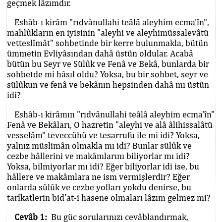
geçmek lâzımdır.
Eshâb-ı kirâm "rıdvânullahi teâlâ aleyhim ecma'în",
mahlûkların en iyisinin "aleyhi ve aleyhimüssalevâtü
vetteslîmât" sohbetinde bir kerre bulunmakla, bütün
ümmetin Evliyâsından dahâ üstün oldular. Acabâ
bütün bu Seyr ve Sülûk ve Fenâ ve Bekâ, bunlarda bir
sohbetde mi hâsıl oldu? Yoksa, bu bir sohbet, seyr ve
sülûkun ve fenâ ve bekânın hepsinden dahâ mı üstün
idi?
Eshâb-ı kirâmın "rıdvânullahi teâlâ aleyhim ecma'în"
Fenâ ve Bekâları, O hazretin "aleyhi ve alâ âlihissalâtü
vesselâm" teveccühü ve tesarrufu ile mi idi? Yoksa,
yalnız müslimân olmakla mı idi? Bunlar sülûk ve
cezbe hâllerini ve makâmlarını biliyorlar mı idi?
Yoksa, bilmiyorlar mı idi? Eğer biliyorlar idi ise, bu
hâllere ve makâmlara ne ism vermişlerdir? Eğer
onlarda sülûk ve cezbe yolları yokdu denirse, bu
tarîkatlerin bid'at-i hasene olmaları lâzım gelmez mi?
Cevâb 1:
Bu güc sorularınızı cevâblandırmak,