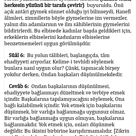
herkesin yüzünü bir tarafa çevirir)
buyuruldu. Önü
açık antâri giymek sünnet olduğu iyi bilinseydi, Hanefî
âlimleri, zimmîlerin böyle giymelerine izn vermezler,
yalnız din adamlarının ve ilm sâhiblerinin giymelerini
bildirirlerdi. Bu elbisede kadınlar başda geldikleri için,
erkeklerin elbiselerini kadınların elbiselerine
benzetmemeleri uygun görülmüşdür.
Süâl 6:
Bu yolun tâlibleri, başlangıçda, tâm
ehadiyyeti arıyorlar. Kelime-i tevhîdi söylemek
bunlara nasıl uygun olur? Çünki, tapınacak birşey
yokdur derken, Ondan başkaları düşünülmekdedir.
Cevâb 6:
Ondan başkalarının düşünülmesi,
ehadiyyete bağlanmayı düzeltmek ve terbiye etmek
içindir. Başkalarına tapılamıyacağını söylemek, Ona
bağlı kalabilmek içindir. Yok etmek için başkalarını
düşünmek, bir varlığa bağlanmağa uygunsuz olmaz.
Bir varlığa bağlanmağa uygun olmıyan, başkalarına
bağlanmakdır. Yok etmek için, onları düşünmek
değildir. Bu ikisini birbirine karışdırmamalıdır. [Zikrin