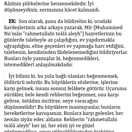
Râzînin şübhelerine benzemekdedir. İyi
düşünseydiniz, sormanıza hâcet kalmazdı.
EK:
Son olarak, şunu da bildirelim ki, oradaki
kardeşlerimiz arka arkaya yazarak, Mîr [Muhammed
Nu'mân "rahmetullahi teâlâ aleyh"] hazretlerinin bu
günlerde talebeyle az çalışdığını, ev yapdırmakla
uğraşdığını, eline geçenleri ev yapmağa harc etdiğini,
talebenin, kendisinden fâidelenemediğini bildiriyorlar.
Bunları öyle yazmışlar ki, beğenmedikleri,
istemedikleri anlaşılmakdadır.
İyi biliniz ki, bu yola bağlı olanları beğenmemek,
öldürücü zehrdir. Bu büyüklerin sözlerine, işlerine
karşı gelmek, insanı sonsuz felâkete götürür. Uçuruma
sürükler, hele kendi rehberini beğenmez, ona karşı
gelirse, üstâdını incitirse, neye varacağını
düşünmelidir! Bu büyüklere inanmıyanlar, bunların
bereketlerine kavuşamaz. Bunlara karşı gelenler, her
zemân ziyân eder, aldanır. Rehberin "rahmetullahi
teâlâ aleyh" her işi, her sözü iyi ve güzel
görünmedikce, onun yüksekliklerinden hiçbirine