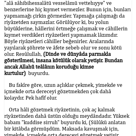
"alâ sâhibihessalâtü vesselâmü vettehıyye" ve
benzerlerine hiç kıymet vermezler. Bunun için, bunları
yapmamağı çirkin görmezler. Yapmağa çalışmağı da
riyâzetden saymazlar. Görülüyor ki, bu yolun
büyüklerine, hâllerini örtmeğe çalışmak ve câhillerin
kıymet verdikleri riyâzetleri yapmamak lâzımdır.
Böyle riyâzetleri câhiller beğenirler. Aralarında
yayılarak şöhrete ve âfete sebeb olur ve sonu kötü
olur. Resûlullah,
(Dinde ve dünyâda parmakla
gösterilmesi, insana kötülük olarak yetişir. Bundan
ancak Allahü teâlânın koruduğu kimse
kurtulur)
buyurdu.
Bu fakîre göre, uzun açlıklar çekmek, yimekde ve
içmekde orta dereceyi gözetmekden çok dahâ
kolaydır. Pek hafîf olur.
Orta hâli gözetmek riyâzetinin, çok aç kalmak
riyâzetinden dahâ üstün olduğu meydândadır. Yüksek
babam "kuddise sirruh" buyurdu ki, (Sülûkü anlatan
bir kitâbda görmüşdüm. Maksada kavuşmak için,
yimekde, içmekde orta dereceyi gözetmek yetişir.