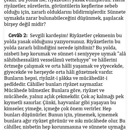
riyâzetler, sûretlerin, görüntülerin keşflerine sebeb
olduğu için, zararlı olduklarını bildirmişlerdir. Sünnete
uymakda zarar bulunabileceğini düşünmek, şaşılacak
birşey değil midir?
Cevâb 2:
Sevgili kardeşim! Riyâzetler çekmenin bu
yolda yasak olduğunu yazıyorsunuz. Riyâzetlerin bu
yolda zararlı bilindiğini nerede işitdiniz? Bu yolda,
nisbeti hep korumak ve sünnet-i seniyyeye uymak "alâ
sâhibihessalâtü vesselâmü vettehıyye" ve hâllerini
örtmeğe çalışmak ve orta hâlli yaşamak ve yiyecekde,
giyecekde ve herşeyde orta hâli gözetmek vardır.
Bunların hepsi, riyâzât-i şâkka ve mücâhedât-i
şedîdedir. Câhiller bunları riyâzet saymazlar.
Mücâhede bilmezler. Bunlara göre, riyâzet ve
mücâhede, yalnız açlık çekmekdir. Çok aç kalmağı pek
kıymetli sanırlar. Çünki, hayvanlar gibi yaşayan bu
kimseler, yimeğe, içmeğe çok önem verirler. Hep
bunları düşünürler. Bunun için, yimemek, içmemek
bunlara ağır riyâzet görünür ve sıkı mücâhede olur. Bu
câhiller, nisbetin hep korunmasına ve sünnete uymağa