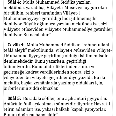
Süâl 4:
Molla Muhammed Sıddîka yazılan
mektûbda, yaradılışı, Vilâyet-i Mûsevîye uygun olan
bir tâlibin, rehberi tarafından Vilâyet-i
Muhammediyyeye getirildiği hiç işitilmemişdir
deniliyor. Büyük oğlunuza yazılan mektûbda ise, sizi
Vilâyet-i Mûsevîden Vilâyet-i Muhammedîye getirdiler
deniliyor. Bu nasıl olur?
Cevâb 4:
Molla Muhammed Sıddîkın "rahmetullahi
teâlâ aleyh" mektûbunda, Vilâyet-i Mûsevîden Vilâyet-
i Muhammediyyeye geçirilmiş olduğu işitilmemişdir
denilmekdedir. Bunu yazarken, geçirildiği
bilinmiyordu. Bunu bildirdiklerinden sonra ve
geçirmeğe kudret verdiklerinden sonra, sizi o
vilâyetden bu vilâyete geçirdiler diye yazıldı. Bu iki
mektûb, başka zemânlarda yazılmış oldukları için,
birbirlerinin zıddı olmazlar.
Süâl 5:
Buradaki sôfîler, önü açık antârî giyiyorlar.
Antârînin önü açık olması sünnetdir diyorlar. Hazret-i
Mîrin adamları ise, yakası halkalı, kapalı yapıyorlar.
Bunun doğrusu hangisidir?