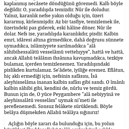
kaplanmış necâsete döndüğünü göremedi. Kalb böyle
değildir. O, yaradılışda temizdir. Nûr ile doludur.
Yalnız, karanlık nefse yakın olduğu için, üzeri
kararmış, kirlenmişdir. Az bir tasfiye, temizlemek ile,
üzerindeki pas giderek, eski hâline döner. Nûr ile
dolar. Nefs ise, yaradılışda karanlıkdır, pisdir. Kalbin
emri, idâresi altına girmedikce, dahâ doğrusu sünnete
uymadıkca, islâmiyyete sarılmadıkca "alâ
sâhibihessalâtü vesselâmü vettehıyye", hattâ ve hattâ,
ancak Allahü teâlânın ihsânına kavuşmadıkca, tezkiye
bulamaz, içerden temizlenemez. Yaradılışındaki
pislikden kurtulamaz. Se'âdete, iyiliğe eremez. Eflâtun,
hiç aklı ermediği için, nefsinin safâsını, Îsâ
aleyhisselâma inanan kalbin safâsı gibi sandı. O îmânlı
kalbin sâhibi gibi, kendini de, nûrlu ve temiz gördü.
Bunun için de, O yüce Peygambere "alâ nebiyyinâ ve
aleyhissalâtü vesselâm" uymak ni'meti ile
şereflenemedi. Sonsuz felâkete sürüklendi. Böyle
belâya düşmekden Allahü teâlâya sığınırız!
Açlığın böyle zararı da bulunduğu için, bu yolun