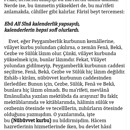
Nerde ise, bu ümmetin yüksekleri de, bu ma'rifeti
anlamakda, câhiller gibi kalırlar. Fârisî beyt tercemesi:
Ebû Alî Sînâ kalenderlik yapsaydı,
kalenderlerin hepsi sofî olurlardı.
Evet, eğer Peygamberlik kurbunun kemâllerine,
vilâyet kurbu yolundan çıkılırsa, o zemân Fenâ, Bekâ,
Cezbe ve Sülûk lâzım olur. Çünki, vilâyet kurbunda
yükselmek için, bunlar lâzımdır. Fekat, Vilâyet
yolundan gidilmeyip, Peygamberlik kurbunun caddesi
seçilirse, Fenâ, Bekâ, Cezbe ve Sülûk hiç lâzım değildir.
Eshâb-ı kirâm, nübüvvet kurbunun caddesinden
ilerlediler. Bunun için, Cezbe, Sülûk, Fenâ ve Bekâ,
bunlara hiç lâzım olmadı. Bu ma'rifeti, mevlânâ
Emânullaha yazılan mektûbda da arayınız! Bu fakîr,
mektûblarımda ve kitâblarımda, hâlimin sülûk ve
cezbenin ötesinde ve tecellîlerin, zuhûrların ötesinde
olduğunu yazmışdım. O yazılarımda, işte
bu
(Nübüvvet kurbu)
nu bildirmişdim. Hâcem
hazretlerinin hizmetlerinde iken, bu devlet hâsıl