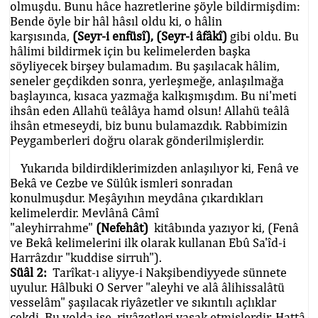
olmuşdu. Bunu hâce hazretlerine şöyle bildirmişdim:
Bende öyle bir hâl hâsıl oldu ki, o hâlin
karşısında,
(Seyr-i enfüsî), (Seyr-i âfâkî)
gibi oldu. Bu
hâlimi bildirmek için bu kelimelerden başka
söyliyecek birşey bulamadım. Bu şaşılacak hâlim,
seneler geçdikden sonra, yerleşmeğe, anlaşılmağa
başlayınca, kısaca yazmağa kalkışmışdım. Bu ni'meti
ihsân eden Allahü teâlâya hamd olsun! Allahü teâlâ
ihsân etmeseydi, biz bunu bulamazdık. Rabbimizin
Peygamberleri doğru olarak gönderilmişlerdir.
Yukarıda bildirdiklerimizden anlaşılıyor ki, Fenâ ve
Bekâ ve Cezbe ve Sülûk ismleri sonradan
konulmuşdur. Meşâyıhın meydâna çıkardıkları
kelimelerdir. Mevlânâ Câmî
"aleyhirrahme"
(Nefehât)
kitâbında yazıyor ki, (Fenâ
ve Bekâ kelimelerini ilk olarak kullanan Ebû Sa'îd-i
Harrâzdır "kuddise sirruh").
Süâl 2:
Tarîkat-ı aliyye-i Nakşibendiyyede sünnete
uyulur. Hâlbuki O Server "aleyhi ve alâ âlihissalâtü
vesselâm" şaşılacak riyâzetler ve sıkıntılı açlıklar
çekdi. Bu yolda ise, riyâzetleri yasak etmişlerdir. Hattâ