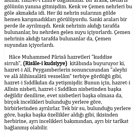
gölünün yanına gitmişdim. Kenk ve Çemen nehrleri bu
göle akmakda idi. Her iki nehrin sularının gölde
hemen karışmadıkları görülüyordu. Sanki araları bir
perde ile ayrılmışdı. Kenk nehrinin akdığı tarafda
bulunanlar, bu nehrden gelen suyu içiyorlardı. Çemen
nehrinin akdığı tarafda bulunanlar da, Çemen
suyundan içiyorlardı.
Hâce Muhammed Pârisâ hazretleri "kuddise
sirruh",
(Risâle-i kudsiyye)
kitâbında buyuruyor ki,
hazret-i Alî, Peygamberlerin sonuncusundan "aleyhi
ve alâ âlihissalâtü vesselâm" terbiye gördüğü gibi,
hazret-i Sıddîkdan da yetişmişdir. Bunun için, hazret-i
Alînin nisbeti, hazret-i Sıddîkın nisbetinden başka
değildir denilirse, evet nisbetleri başka olmasa da,
birçok incelikleri bulunduğu yerlere göre,
birbirlerinden ayrılırlar. Tek bir su, bulunduğu yerlere
göre, başka başka özellikler aldığı gibi, ikisinden
herbirine, ayrı incelikleri bakımından, ayrı bir tarîkat
bağlanmış olabilir.