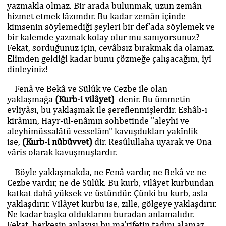
yazmakla olmaz. Bir arada bulunmak, uzun zemân
hizmet etmek lâzımdır. Bu kadar zemân içinde
kimsenin söylemediği şeyleri bir def'ada söylemek ve
bir kalemde yazmak kolay olur mu sanıyorsunuz?
Fekat, sorduğunuz için, cevâbsız bırakmak da olamaz.
Elimden geldiği kadar bunu çözmeğe çalışacağım, iyi
dinleyiniz!
Fenâ ve Bekâ ve Sülûk ve Cezbe ile olan
yaklaşmağa
(Kurb-i vilâyet)
denir. Bu ümmetin
evliyâsı, bu yaklaşmak ile şereflenmişlerdir. Eshâb-ı
kirâmın, Hayr-ül-enâmın sohbetinde "aleyhi ve
aleyhimüssalâtü vesselâm" kavuşdukları yakînlik
ise,
(Kurb-i nübüvvet)
dir. Resûlullaha uyarak ve Ona
vâris olarak kavuşmuşlardır.
Böyle yaklaşmakda, ne Fenâ vardır, ne Bekâ ve ne
Cezbe vardır, ne de Sülûk. Bu kurb, vilâyet kurbundan
katkat dahâ yüksek ve üstündür. Çünki bu kurb, asla
yaklaşdırır. Vilâyet kurbu ise, zılle, gölgeye yaklaşdırır.
Ne kadar başka olduklarını buradan anlamalıdır.
Fekat, herkesin anlayışı bu ma'rifetin tadını alamaz.