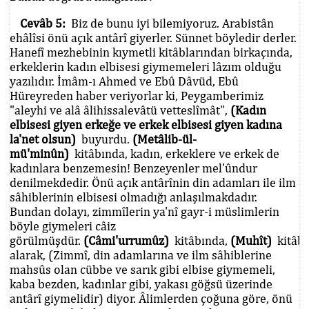
Cevâb 5:
Biz de bunu iyi bilemiyoruz. Arabistân
ehâlîsi önü açık antârî giyerler. Sünnet böyledir derler.
Hanefî mezhebinin kıymetli kitâblarından birkaçında,
erkeklerin kadın elbisesi giymemeleri lâzım olduğu
yazılıdır. İmâm-ı Ahmed ve Ebû Dâvüd, Ebû
Hüreyreden haber veriyorlar ki, Peygamberimiz
"aleyhi ve alâ âlihissalevâtü vetteslîmât",
(Kadın
elbisesi giyen erkeğe ve erkek elbisesi giyen kadına
la'net olsun)
buyurdu.
(Metâlib-ül-
mü'minûn)
kitâbında, kadın, erkeklere ve erkek de
kadınlara benzemesin! Benzeyenler mel'ûndur
denilmekdedir. Önü açık antârînin din adamları ile ilm
sâhiblerinin elbisesi olmadığı anlaşılmakdadır.
Bundan dolayı, zimmîlerin ya'nî gayr-i müslimlerin
böyle giymeleri câiz
görülmüşdür.
(Câmi'urrumûz)
kitâbında,
(Muhît)
kitâb
alarak, (Zimmî, din adamlarına ve ilm sâhiblerine
mahsûs olan cübbe ve sarık gibi elbise giymemeli,
kaba bezden, kadınlar gibi, yakası göğsü üzerinde
antârî giymelidir) diyor. Âlimlerden çoğuna göre, önü