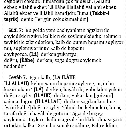
çeşidleri çokdur. Bunlardan çok fâidelisi, (Allahü
ekber, Allahü ekber. Lâ ilâhe illallahü vallahü ekber.
Allahü ekber ve lillâhil hamd)dır. Buna
(Tekbîr-i
teşrîk)
denir. Her gün çok okumalıdır.]
Süâl 7:
Bu yolda yeni başlıyanların ağızları ile
söyledikleri zikri, kalbleri de söylemekdedir. Kelime-i
tevhîd ile zikr ederken, kalb de bunun hepsini söyliyor
mu, söylemiyor mu? Kalb de hepsini
söyliyorsa,
(Lâ)
derken yukarıya
doğru,
(İlâhe)
derken, sağa doğru söylemek
nedendir?
Cevâb 7:
Eğer kalb,
(LÂ İLÂHE
İLLALLAH)
kelimesinin hepsini söylerse, niçin bu
kusûr olsun?
(LÂ)
derken, hayâli ile, göbekden yukarı
doğru söyler.
(İLÂHE)
derken, yukardan [göğsün]
sağına doğru,
(İLLALLAH)
derken sağdan kendine
[ya'nî kalbe] doğru söyler. Yâhud, bu kelimeleri, bu üç
tarafa doğru hayâli ile götürür. Ağzı ile birşey
söylemez. Böylece, kalbin ağız ile birlikde olması şartı
ortadan kalkar. Sizin bu son iki süâliniz, Fahreddîn-i