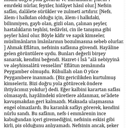
emrdeki nûrlar, feyzler, hidâyet hâsıl olur.] Nefsin
safâsı, dalâlete sürükler ve zulmeti artdırır. [Nefs,
âlem-i halkdan olduğu için, âlem-i halkdaki,
bilinmiyen, gayb olan, gizli olan, çalınan şeyler,
hastalıkların teşhîsi, tedâvîsi, cin ile tanışma gibi
şeyler hâsıl olur. Böyle kâfir ve sapık kimseler,
müslimânların îmânlarının bozulmasına sebeb olurlar.
] Ahmak Eflâtun, nefsinin safâsına güvendi. Hayâline
gelen görüntülere uydu. Bunları değerli birşey
sanarak, kendini beğendi. Hazret-i Îsâ "alâ nebiyyinâ
ve aleyhissalâtü vesselâm" Eflâtun zemânında
Peygamber olmuşdu. Rûhullah olan O yüce
Peygambere inanmadı. (Biz gericilikden kurtulmuş
kimseleriz. Bizi doğru yola götürecek öndere
ihtiyâcımız yokdur) dedi. Eğer kalbini karartan safâsı
olmasaydı, hayâlindeki sûretlere aldanmaz, se'âdete
kavuşmakdan geri kalmazdı. Maksada ulaşmasına
engel olmazlardı. Bu karanlık safâyı görerek, kendini
nûrlu sandı. Bu safânın, nefs-i emmârenin ince
kabuğundan içeri giremediğini, nefsinin eskisi gibi
kirli, pis olduğunu anlıyamadı. Nefsinin ancak, şeker