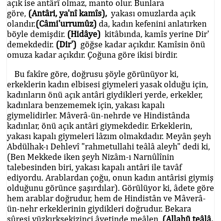
açık ise antârî olmaz, manto olur. Bunlara
göre,
(Antâri, ya'nî kamîs),
yakası omuzlarda açık
olandır.
(Câmi'urrumûz)
da, kadın kefenini anlatırken
böyle demişdir.
(Hidâye)
kitâbında, kamîs yerine Dir'
demekdedir.
(Dir')
göğse kadar açıkdır. Kamîsin önü
omuza kadar açıkdır. Çoğuna göre ikisi birdir.
Bu fakîre göre, doğrusu şöyle görünüyor ki,
erkeklerin kadın elbisesi giymeleri yasak olduğu için,
kadınların önü açık antâri giydikleri yerde, erkekler,
kadınlara benzememek için, yakası kapalı
giymelidirler. Mâverâ-ün-nehrde ve Hindistânda
kadınlar, önü açık antâri giymekdedir. Erkeklerin,
yakası kapalı giymeleri lâzım olmakdadır. Meyân şeyh
Abdülhak-ı Dehlevî "rahmetullahi teâlâ aleyh" dedi ki,
(Ben Mekkede iken şeyh Nizâm-ı Narnûlînin
talebesinden biri, yakası kapalı antâri ile tavâf
ediyordu. Arablardan çoğu, onun kadın antârisi giymiş
olduğunu görünce şaşırdılar). Görülüyor ki, âdete göre
hem arablar doğrudur, hem de Hindistân ve Mâverâ-
ün-nehr erkeklerinin giydikleri doğrudur. Bekara
sûresi yüzkırksekizinci âyetinde meâlen,
(Allahü teâlâ,