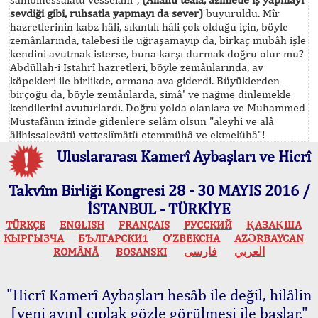
sevdiği gibi, ruhsatla yapmayı da sever)
buyuruldu. Mîr
hazretlerinin kabz hâli, sıkıntılı hâli çok olduğu için, böyle
zemânlarında, talebesi ile uğraşamayıp da, birkaç mubâh işle
kendini avutmak isterse, buna karşı durmak doğru olur mu?
Abdüllah-i Istahrî hazretleri, böyle zemânlarında, av
köpekleri ile birlikde, ormana ava giderdi. Büyüklerden
birçoğu da, böyle zemânlarda, simâ' ve nağme dinlemekle
kendilerini avuturlardı. Doğru yolda olanlara ve Muhammed
Mustafânın izinde gidenlere selâm olsun "aleyhi ve alâ
âlihissalevâtü vetteslîmâtü etemmühâ ve ekmelühâ"!
Uluslararası Kamerî Aybaşları ve Hicrî
Takvîm Birliği Kongresi 28 - 30 MAYIS 2016 /
İSTANBUL - TÜRKİYE
TÜRKÇE
ENGLISH
FRANÇAIS
РУССКИЙ
ҚАЗАҚША
КЫPГЫЗЧA
БЪЛГАРСКИ1
O’ZBEKCHA
AZӘRBAYCAN
ROMÂNĂ
BOSANSKI
فارسی
العربي
"Hicrî Kamerî Aybaşları hesâb ile değil, hilâlin
[yeni ayın] çıplak gözle görülmesi ile başlar."