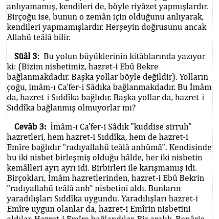
anlıyamamış, kendileri de, böyle riyâzet yapmışlardır.
Birçoğu ise, bunun o zemân için olduğunu anlıyarak,
kendileri yapmamışlardır. Herşeyin doğrusunu ancak
Allahü teâlâ bilir.
Süâl 3:
Bu yolun büyüklerinin kitâblarında yazıyor
ki: (Bizim nisbetimiz, hazret-i Ebû Bekre
bağlanmakdadır. Başka yollar böyle değildir). Yolların
çoğu, imâm-ı Ca'fer-i Sâdıka bağlanmakdadır. Bu İmâm
da, hazret-i Sıddîka bağlıdır. Başka yollar da, hazret-i
Sıddîka bağlanmış olmuyorlar mı?
Cevâb 3:
İmâm-ı Ca'fer-i Sâdık "kuddise sirruh"
hazretleri, hem hazret-i Sıddîka, hem de hazret-i
Emîre bağlıdır "radıyallahü teâlâ anhümâ". Kendisinde
bu iki nisbet birleşmiş olduğu hâlde, her iki nisbetin
kemâlleri ayrı ayrı idi. Birbirleri ile karışmamış idi.
Birçokları, İmâm hazretlerinden, hazret-i Ebû Bekrin
"radıyallahü teâlâ anh" nisbetini aldı. Bunların
yaradılışları Sıddîka uygundu. Yaradılışları hazret-i
Emîre uygun olanlar da, hazret-i Emîrin nisbetini
aldılar. Hazret-i Emîre bağlandılar. Bir aralık, Benâris