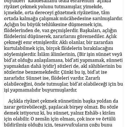
büyükleri "kaddesallahü teâlâ esrârehüm" açlıkla
riyâzet çekmek yolunu tutmamışlar, yimekde,
içmekde, orta dereceyi gözetmek riyâzetine, tâm
ortada kalmağa çalışmak mücâhedesine sarılmışlardır.
Açlığın bu büyük tehlükesine düşmemek için,
fâidelerinden de, vaz geçmişlerdir. Başkaları, açlığın
fâidelerini düşünerek, zararlarını göremediler. Açlık
çekmeği emr etmişlerdir. Aklı olanlar, bir zarardan
kurtulabilmek için, birçok fâidelerin bırakılacağını
söylemişlerdir. İslâm âlimlerinin, (Bir işin sünnet veyâ
bid'at olduğu anlaşılamasa, bid'ati yapmamak, sünneti
yapmakdan dahâ iyidir) sözleri de, akl sâhiblerinin bu
sözlerine benzemekdedir. Çünki bu iş, bid'at ise
zararlıdır. Sünnet ise, fâideleri vardır. Zararlı
olabileceğini, önde tutmuşlar, bid'at olabileceği için bu
işi yapmamalıdır buyurmuşlardır.
Açlıkla riyâzet çekmek sünnetinin başka yoldan da
zarar getirebileceği, şaşılacak birşey olmaz. Bu sözle
demek istiyoruz ki, bu sünnet, yalnız Eshâb-ı kirâm
için olabilir. O zemân için olması, çok ince ve örtülü
bildirilmiş olduğu için, tesavvufcuların çoğu bunu