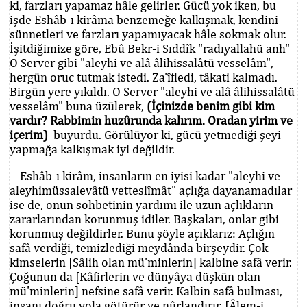
ki, farzları yapamaz hâle gelirler. Gücü yok iken, bu
işde Eshâb-ı kirâma benzemeğe kalkışmak, kendini
sünnetleri ve farzları yapamıyacak hâle sokmak olur.
İşitdiğimize göre, Ebû Bekr-i Sıddîk "radıyallahü anh"
O Server gibi "aleyhi ve alâ âlihissalâtü vesselâm",
hergün oruc tutmak istedi. Za'îfledi, tâkati kalmadı.
Birgün yere yıkıldı. O Server "aleyhi ve alâ âlihissalâtü
vesselâm" buna üzülerek,
(İçinizde benim gibi kim
vardır? Rabbimin huzûrunda kalırım. Oradan yirim ve
içerim)
buyurdu. Görülüyor ki, gücü yetmediği şeyi
yapmağa kalkışmak iyi değildir.
Eshâb-ı kirâm, insanların en iyisi kadar "aleyhi ve
aleyhimüssalevâtü vetteslîmât" açlığa dayanamadılar
ise de, onun sohbetinin yardımı ile uzun açlıkların
zararlarından korunmuş idiler. Başkaları, onlar gibi
korunmuş değildirler. Bunu şöyle açıklarız: Açlığın
safâ verdiği, temizlediği meydânda birşeydir. Çok
kimselerin [Sâlih olan mü'minlerin] kalbine safâ verir.
Çoğunun da [Kâfirlerin ve dünyâya düşkün olan
mü'minlerin] nefsine safâ verir. Kalbin safâ bulması,
insanı doğru yola götürür ve nûrlandırır. [Âlem-i