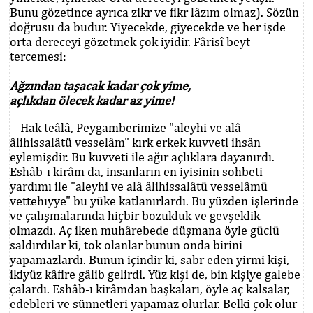
Bunu gözetince ayrıca zikr ve fikr lâzım olmaz). Sözün
doğrusu da budur. Yiyecekde, giyecekde ve her işde
orta dereceyi gözetmek çok iyidir. Fârisî beyt
tercemesi:
Ağzından taşacak kadar çok yime,
açlıkdan ölecek kadar az yime!
Hak teâlâ, Peygamberimize "aleyhi ve alâ
âlihissalâtü vesselâm" kırk erkek kuvveti ihsân
eylemişdir. Bu kuvveti ile ağır açlıklara dayanırdı.
Eshâb-ı kirâm da, insanların en iyisinin sohbeti
yardımı ile "aleyhi ve alâ âlihissalâtü vesselâmü
vettehıyye" bu yüke katlanırlardı. Bu yüzden işlerinde
ve çalışmalarında hiçbir bozukluk ve gevşeklik
olmazdı. Aç iken muhârebede düşmana öyle güclü
saldırdılar ki, tok olanlar bunun onda birini
yapamazlardı. Bunun içindir ki, sabr eden yirmi kişi,
ikiyüz kâfire gâlib gelirdi. Yüz kişi de, bin kişiye galebe
çalardı. Eshâb-ı kirâmdan başkaları, öyle aç kalsalar,
edebleri ve sünnetleri yapamaz olurlar. Belki çok olur