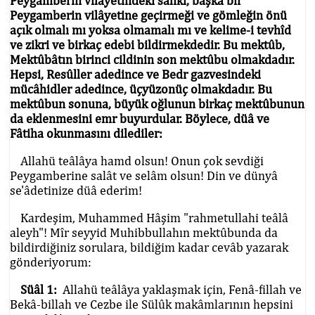
Peygamberin vilâyetindeki sâliki, başka bir
Peygamberin vilâyetine geçirmeği ve gömleğin önü
açık olmalı mı yoksa olmamalı mı ve kelime-i tevhîd
ve zikri ve birkaç edebi bildirmekdedir. Bu mektûb,
Mektûbâtın birinci cildinin son mektûbu olmakdadır.
Hepsi, Resûller adedince ve Bedr gazvesindeki
mücâhidler adedince, üçyüzonüç olmakdadır. Bu
mektûbun sonuna, büyük oğlunun birkaç mektûbunun
da eklenmesini emr buyurdular. Böylece, düâ ve
Fâtiha okunmasını dilediler:
Allahü teâlâya hamd olsun! Onun çok sevdiği
Peygamberine salât ve selâm olsun! Din ve dünyâ
se'âdetinize düâ ederim!
Kardeşim, Muhammed Hâşim "rahmetullahi teâlâ
aleyh"! Mîr seyyid Muhibbullahın mektûbunda da
bildirdiğiniz sorulara, bildiğim kadar cevâb yazarak
gönderiyorum:
Süâl 1:
Allahü teâlâya yaklaşmak için, Fenâ-fillah ve
Bekâ-billah ve Cezbe ile Sülûk makâmlarının hepsini