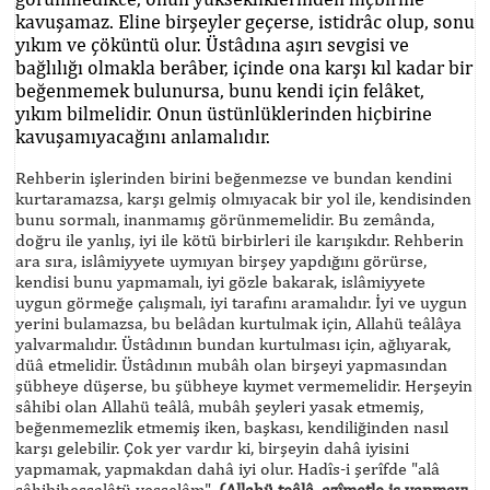
kavuşamaz. Eline birşeyler geçerse, istidrâc olup, sonu
yıkım ve çöküntü olur. Üstâdına aşırı sevgisi ve
bağlılığı olmakla berâber, içinde ona karşı kıl kadar bir
beğenmemek bulunursa, bunu kendi için felâket,
yıkım bilmelidir. Onun üstünlüklerinden hiçbirine
kavuşamıyacağını anlamalıdır.
Rehberin işlerinden birini beğenmezse ve bundan kendini
kurtaramazsa, karşı gelmiş olmıyacak bir yol ile, kendisinden
bunu sormalı, inanmamış görünmemelidir. Bu zemânda,
doğru ile yanlış, iyi ile kötü birbirleri ile karışıkdır. Rehberin
ara sıra, islâmiyyete uymıyan birşey yapdığını görürse,
kendisi bunu yapmamalı, iyi gözle bakarak, islâmiyyete
uygun görmeğe çalışmalı, iyi tarafını aramalıdır. İyi ve uygun
yerini bulamazsa, bu belâdan kurtulmak için, Allahü teâlâya
yalvarmalıdır. Üstâdının bundan kurtulması için, ağlıyarak,
düâ etmelidir. Üstâdının mubâh olan birşeyi yapmasından
şübheye düşerse, bu şübheye kıymet vermemelidir. Herşeyin
sâhibi olan Allahü teâlâ, mubâh şeyleri yasak etmemiş,
beğenmemezlik etmemiş iken, başkası, kendiliğinden nasıl
karşı gelebilir. Çok yer vardır ki, birşeyin dahâ iyisini
yapmamak, yapmakdan dahâ iyi olur. Hadîs-i şerîfde "alâ
sâhibihessalâtü vesselâm",
(Allahü teâlâ, azîmetle iş yapmayı