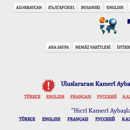
AZӘRBAYCAN
БЪЛГАРСКИ1
BOSANSKI
ENGLISH
T
ANA SAYFA
NEMÂZ VAKİTLERİ
İSTİKB
Uluslararası Kamerî Aybaş
TÜRKÇE
ENGLISH
FRANÇAIS
РУССКИЙ
ҚА
"Hicrî Kamerî Aybaşlar
TÜRKÇE
ENGLISH
FRANÇAIS
РУССКИЙ
ҚА