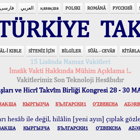
فارسی
العربي
қазақша
POLSKI
ROMÂNĂ
РУССКИЙ
ÜRKİYE TAK
ÂL-İ KIBLE
SİTENİZ İÇİN
BİLGİLER
SÜÂL - CEVÂB
KİTÂBLA
15 Lisânda Namaz Vakitleri
İmsâk Vakti Hakkında Mühim Açıklama !..
Vakitlerimiz Son Teknoloji Hesâbıdır
ları ve Hicrî Takvîm Birliği Kongresi 28 - 30
ЗАҚША
КЫPГЫЗЧA
БЪЛГАРСКИ1
O’ZBEKCHA
AZӘRB
ı hesâb ile değil, hilâlin [yeni ayın] çıplak gözle
ЗАҚША
КЫPГЫЗЧA
БЪЛГАРСКИ1
O’ZBEKCHA
AZӘ