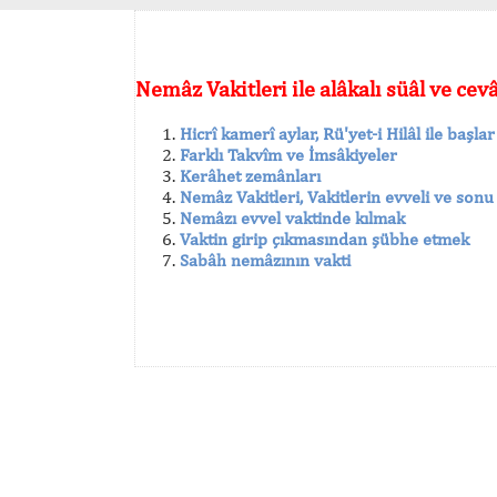
Nemâz Vakitleri ile alâkalı süâl ve cev
Hicrî kamerî aylar, Rü'yet-i Hilâl ile başlar
Farklı Takvîm ve İmsâkiyeler
Kerâhet zemânları
Nemâz Vakitleri, Vakitlerin evveli ve sonu
Nemâzı evvel vaktinde kılmak
Vaktin girip çıkmasından şübhe etmek
Sabâh nemâzının vakti