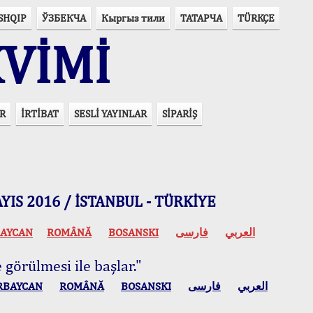
SHQIP
ЎЗБЕКЧА
Кыргыз тили
ТАТАРЧА
TÜRKÇE
VİMİ
R
İRTİBAT
SESLİ YAYINLAR
SİPARİŞ
 MAYIS 2016 / İSTANBUL - TÜRKİYE
AYCAN
ROMÂNĂ
BOSANSKI
فارسی
العربي
 görülmesi ile başlar."
RBAYCAN
ROMÂNĂ
BOSANSKI
فارسی
العربي