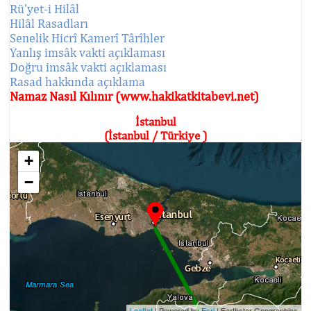
Rü'yet-i Hilâl
Hilâl Rasadları
Senelik Hicrî Kamerî Târîhler
Yanlış imsâk vakti açıklaması
Doğru imsâk vakti açıklaması
Rasad hakkında açıklama
Namaz Nasıl Kılınır (www.hakikatkitabevi.net)
İstanbul
(İstanbul / Türkiye )
+
−
Leaflet
| Powered by
Esri
|
Earthstar Geographics