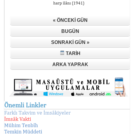
harp ilânı (1941)
« ÖNCEKI GÜN
BUGÜN
SONRAKI GÜN »
TARIH
ARKA YAPRAK
Önemli Linkler
Farklı Takvim ve İmsâkiyeler
İmsâk Vakti
Mühim Tenbîh
Temkin Müddeti