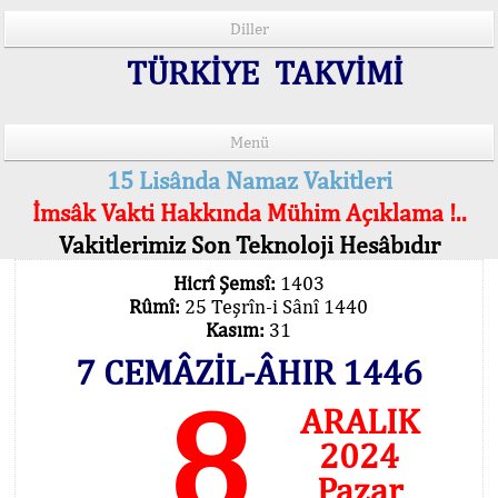
Diller
TÜRKİYE TAKVİMİ
Menü
15 Lisânda Namaz Vakitleri
İmsâk Vakti Hakkında Mühim Açıklama !..
Vakitlerimiz Son Teknoloji Hesâbıdır
Hicrî Şemsî:
1403
Rûmî:
25 Teşrîn-i Sânî 1440
Kasım:
31
7 CEMÂZİL-ÂHIR 1446
8
ARALIK
2024
Pazar