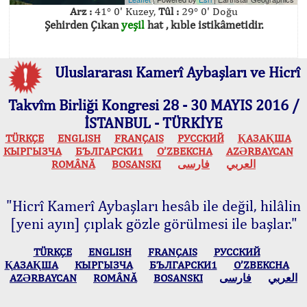
Arz :
41° 0' Kuzey,
Tûl :
29° 0' Doğu
Şehirden Çıkan
yeşil
hat , kıble istikâmetidir.
Uluslararası Kamerî Aybaşları ve Hicrî
Takvîm Birliği Kongresi 28 - 30 MAYIS 2016 /
İSTANBUL - TÜRKİYE
TÜRKÇE
ENGLISH
FRANÇAIS
РУССКИЙ
ҚАЗАҚША
КЫPГЫЗЧA
БЪЛГАРСКИ1
O’ZBEKCHA
AZӘRBAYCAN
ROMÂNĂ
BOSANSKI
فارسی
العربي
"Hicrî Kamerî Aybaşları hesâb ile değil, hilâlin
[yeni ayın] çıplak gözle görülmesi ile başlar."
TÜRKÇE
ENGLISH
FRANÇAIS
РУССКИЙ
ҚАЗАҚША
КЫPГЫЗЧA
БЪЛГАРСКИ1
O’ZBEKCHA
AZӘRBAYCAN
ROMÂNĂ
BOSANSKI
فارسی
العربي