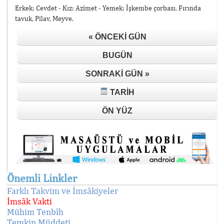
Erkek: Cevdet - Kız: Azimet - Yemek: İşkembe çorbası, Fırında
tavuk, Pilav, Meyve.
« ÖNCEKI GÜN
BUGÜN
SONRAKI GÜN »
TARIH
ÖN YÜZ
Önemli Linkler
Farklı Takvim ve İmsâkiyeler
İmsâk Vakti
Mühim Tenbîh
Temkin Müddeti