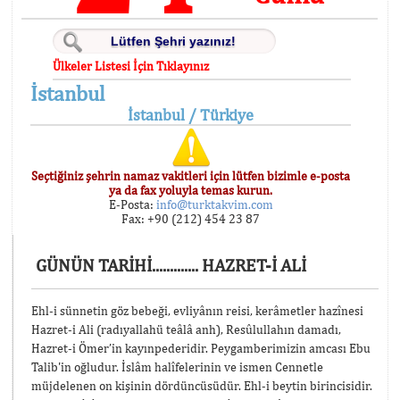
Ülkeler Listesi İçin Tıklayınız
İstanbul
İstanbul / Türkiye
Seçtiğiniz şehrin namaz vakitleri için lütfen bizimle e-posta
ya da fax yoluyla temas kurun.
E-Posta:
info@turktakvim.com
Fax: +90 (212) 454 23 87
GÜNÜN TARİHİ............. HAZRET-İ ALİ
Ehl-i sünnetin göz bebeği, evliyânın reisi, kerâmetler hazînesi
Hazret-i Ali (radıyallahü teâlâ anh), Resûlullahın damadı,
Hazret-i Ömer’in kayınpederidir. Peygamberimizin amcası Ebu
Talib'in oğludur. İslâm halîfelerinin ve ismen Cennetle
müjdelenen on kişinin dördüncüsüdür. Ehl-i beytin birincisidir.