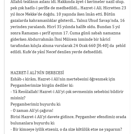
Allahü teâlânın aslanı idi. Hakkında âyet-i kerîmeler nazil olup,
pek çok hadîs-i şerîfle de medhedildi... Hazret-i Ali, Hicretten 23
yıl önce Mekke’de doğdu. 10 yaşında iken îmân etti. Bütün
gazalarda kahramanlıklar gösterdi... Yalnız Uhud Savaşı’nda, 16
yerinden yaralandı. Hicrî 35 yılında halîfe oldu. Bundan 5 yıl
sonra Ramazan-ı şerîf ayının 17. Cuma günü sabah namazına
giderken Abdurrahmân İbni Mülcem isminde bir hâricî
tarafından kılıçla alnına vurularak 24 Ocak 660 [H:40] da şehîd
edildi. Kufe’de yânî Necef denilen yerde defnedildi.
HAZRET-İ ALİ’NİN DERECESİ
Eshâb-ı kirâm, Hazret-i Ali’nin mertebesini öğrenmek için
Peygamberimize birgün dediler ki:
- Yâ Resûlallah! Hazret-i Ali’yi çok sevmenizin sebebini bildirir
misiniz?
Peygamberimiz buyurdu ki:
- O zaman Ali’yi çağırın!
Birisi Hazret-i Ali’yi davete gidince, Peygamber efendimiz orada
bulunanlara buyurdu ki:
- Bir kimseye iyilik etseniz, o da size kötülük etse ne yaparsın?