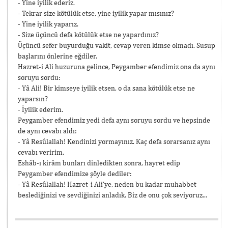
- Yine iyilik ederiz.
- Tekrar size kötülük etse, yine iyilik yapar mısınız?
- Yine iyilik yaparız.
- Size üçüncü defa kötülük etse ne yapardınız?
Üçüncü sefer buyurduğu vakit, cevap veren kimse olmadı. Susup
başlarını önlerine eğdiler.
Hazret-i Ali huzuruna gelince, Peygamber efendimiz ona da aynı
soruyu sordu:
- Yâ Ali! Bir kimseye iyilik etsen, o da sana kötülük etse ne
yaparsın?
- İyilik ederim.
Peygamber efendimiz yedi defa aynı soruyu sordu ve hepsinde
de aynı cevabı aldı:
- Yâ Resûlallah! Kendinizi yormayınız. Kaç defa sorarsanız aynı
cevabı veririm.
Eshâb-ı kirâm bunları dinledikten sonra, hayret edip
Peygamber efendimize şöyle dediler:
- Yâ Resûlallah! Hazret-i Ali’ye, neden bu kadar muhabbet
beslediğinizi ve sevdiğinizi anladık. Biz de onu çok seviyoruz...