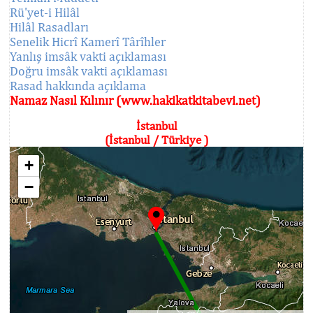
Rü'yet-i Hilâl
Hilâl Rasadları
Senelik Hicrî Kamerî Târîhler
Yanlış imsâk vakti açıklaması
Doğru imsâk vakti açıklaması
Rasad hakkında açıklama
Namaz Nasıl Kılınır (www.hakikatkitabevi.net)
İstanbul
(İstanbul / Türkiye )
+
−