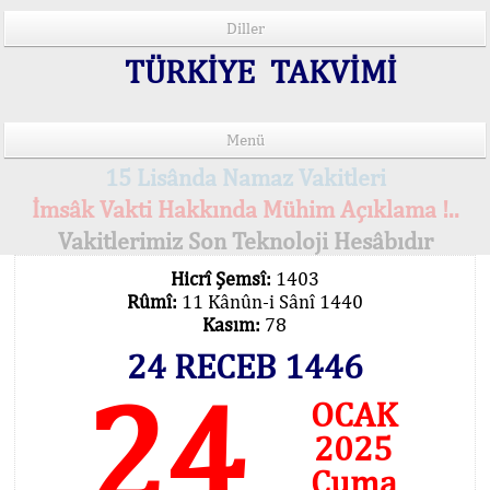
Diller
TÜRKİYE TAKVİMİ
Menü
15 Lisânda Namaz Vakitleri
İmsâk Vakti Hakkında Mühim Açıklama !..
Vakitlerimiz Son Teknoloji Hesâbıdır
Hicrî Şemsî:
1403
Rûmî:
11 Kânûn-i Sânî 1440
Kasım:
78
24 RECEB 1446
24
OCAK
2025
Cuma