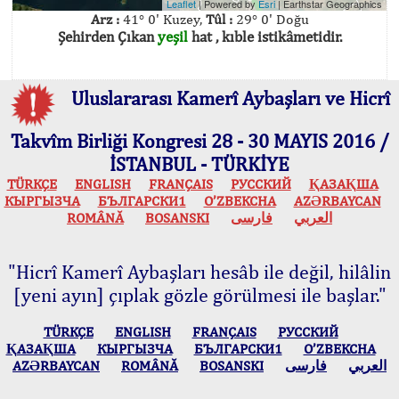
Leaflet
| Powered by
Esri
|
Earthstar Geographics
Arz :
41° 0' Kuzey,
Tûl :
29° 0' Doğu
Şehirden Çıkan
yeşil
hat , kıble istikâmetidir.
Uluslararası Kamerî Aybaşları ve Hicrî
Takvîm Birliği Kongresi 28 - 30 MAYIS 2016 /
İSTANBUL - TÜRKİYE
TÜRKÇE
ENGLISH
FRANÇAIS
РУССКИЙ
ҚАЗАҚША
КЫPГЫЗЧA
БЪЛГАРСКИ1
O’ZBEKCHA
AZӘRBAYCAN
ROMÂNĂ
BOSANSKI
فارسی
العربي
"Hicrî Kamerî Aybaşları hesâb ile değil, hilâlin
[yeni ayın] çıplak gözle görülmesi ile başlar."
TÜRKÇE
ENGLISH
FRANÇAIS
РУССКИЙ
ҚАЗАҚША
КЫPГЫЗЧA
БЪЛГАРСКИ1
O’ZBEKCHA
AZӘRBAYCAN
ROMÂNĂ
BOSANSKI
فارسی
العربي