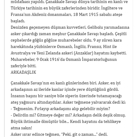
müdafaası yapıldı. Çanakkale Savaşı dünya tarihinin en kanlı ve
Türkiye tarihinin en büyük zaferlerinden biridir. İngiltere ve
Fransa’nın Akdeniz donanmaları, 18 Mart 1915 sabahı ateşe
başladı.
Denizden geçemeyen düşman kuvvetleri, Gelibolu yarımadasına
asker çıkardığı zaman meşhur Çanakkale Savaşı başladı. Çeşitli
cephelerde göğüs göğüse muharebeler oldu. 9 ay süren kara
harekâtında yüzbinlerce Osmanlı, İngiliz, Fransız, Hint ile
Avustralya ve Yeni Zelanda askeri (Anzaklar) hayatını kaybetti.
Muharebeler, 9 Ocak 1916’da Osmanlı İmparatorluğunun
zaferiyle bitti.
ARKADAŞLIK
Çanakkale Savaşı’nın en kanlı günlerinden biri. Asker, en iyi
arkadaşının az ileride kanlar içinde yere düştüğünü gördü.
İnsanın başını bir saniye bile siperin üzerinde tutamayacağı
ateş yağmuru altındaydılar. Asker teğmene yalvararak dedi ki:
- Teğmenim. Fırlayıp arkadaşımı alıp gelebilir miyim?
- Delirdin mi? Gitmeye değer mi? Arkadaşın delik deşik olmuş.
Büyük ihtimalle ölmüştür bile... Kendi hayatını da tehlikeye
atma sakın!
Asker ısrar edince teğmen, “Peki, git o zaman...” dedi.