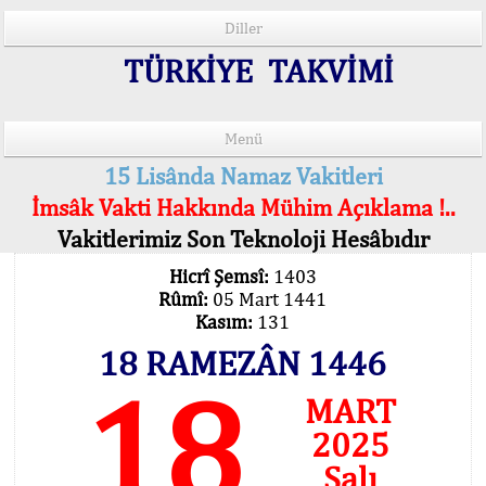
Diller
TÜRKİYE TAKVİMİ
Menü
15 Lisânda Namaz Vakitleri
İmsâk Vakti Hakkında Mühim Açıklama !..
Vakitlerimiz Son Teknoloji Hesâbıdır
Hicrî Şemsî:
1403
Rûmî:
05 Mart 1441
Kasım:
131
18 RAMEZÂN 1446
18
MART
2025
Salı