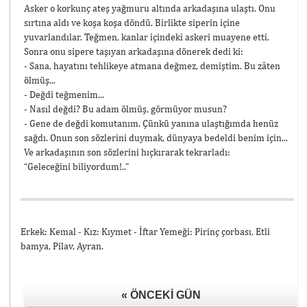
Asker o korkunç ateş yağmuru altında arkadaşına ulaştı. Onu
sırtına aldı ve koşa koşa döndü. Birlikte siperin içine
yuvarlandılar. Teğmen, kanlar içindeki askeri muayene etti.
Sonra onu sipere taşıyan arkadaşına dönerek dedi ki:
- Sana, hayatını tehlikeye atmana değmez, demiştim. Bu zâten
ölmüş...
- Değdi teğmenim...
- Nasıl değdi? Bu adam ölmüş, görmüyor musun?
- Gene de değdi komutanım. Çünkü yanına ulaştığımda henüz
sağdı. Onun son sözlerini duymak, dünyaya bedeldi benim için...
Ve arkadaşının son sözlerini hıçkırarak tekrarladı:
“Geleceğini biliyordum!..”
Erkek: Kemal - Kız: Kıymet - İftar Yemeği: Pirinç çorbası, Etli
bamya, Pilav, Ayran.
« ÖNCEKI GÜN