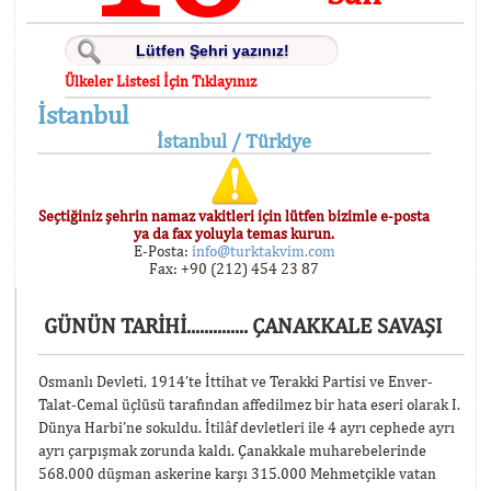
Ülkeler Listesi İçin Tıklayınız
İstanbul
İstanbul / Türkiye
Seçtiğiniz şehrin namaz vakitleri için lütfen bizimle e-posta
ya da fax yoluyla temas kurun.
E-Posta:
info@turktakvim.com
Fax: +90 (212) 454 23 87
GÜNÜN TARİHİ.............. ÇANAKKALE SAVAŞI
Osmanlı Devleti, 1914’te İttihat ve Terakki Partisi ve Enver-
Talat-Cemal üçlüsü tarafından affedilmez bir hata eseri olarak I.
Dünya Harbi’ne sokuldu. İtilâf devletleri ile 4 ayrı cephede ayrı
ayrı çarpışmak zorunda kaldı. Çanakkale muharebelerinde
568.000 düşman askerine karşı 315.000 Mehmetçikle vatan