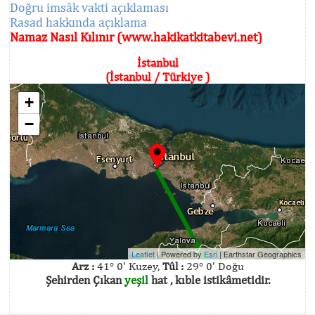
Doğru imsâk vakti açıklaması
Rasad hakkında açıklama
Namaz Nasıl Kılınır (www.hakikatkitabevi.net)
İstanbul
(İstanbul / Türkiye )
+
−
Leaflet
| Powered by
Esri
|
Earthstar Geographics
Arz :
41° 0' Kuzey,
Tûl :
29° 0' Doğu
Şehirden Çıkan
yeşil
hat , kıble istikâmetidir.