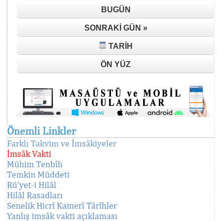
BUGÜN
SONRAKI GÜN »
TARIH
ÖN YÜZ
Önemli Linkler
Farklı Takvim ve İmsâkiyeler
İmsâk Vakti
Mühim Tenbîh
Temkin Müddeti
Rü'yet-i Hilâl
Hilâl Rasadları
Senelik Hicrî Kamerî Târîhler
Yanlış imsâk vakti açıklaması