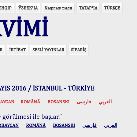
SHQIP
ЎЗБЕКЧА
Кыргыз тили
ТАТАРЧА
TÜRKÇE
VİMİ
R
İRTİBAT
SESLİ YAYINLAR
SİPARİŞ
 MAYIS 2016 / İSTANBUL - TÜRKİYE
AYCAN
ROMÂNĂ
BOSANSKI
فارسی
العربي
 görülmesi ile başlar."
RBAYCAN
ROMÂNĂ
BOSANSKI
فارسی
العربي