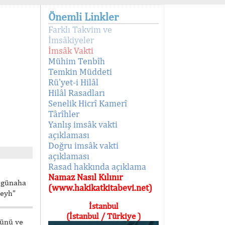
Önemli Linkler
Farklı Takvim ve
İmsâkiyeler
İmsâk Vakti
Mühim Tenbîh
Temkin Müddeti
Rü'yet-i Hilâl
Hilâl Rasadları
Senelik Hicrî Kamerî
Târîhler
Yanlış imsâk vakti
açıklaması
Doğru imsâk vakti
açıklaması
Rasad hakkında açıklama
Namaz Nasıl Kılınır
, günaha
(www.hakikatkitabevi.net)
leyh”
İstanbul
(İstanbul / Türkiye )
Günü ve