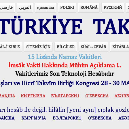
فارسی
العربي
қазақша
POLSKI
ROMÂNĂ
РУССКИЙ
ÜRKİYE TAK
ÂL-İ KIBLE
SİTENİZ İÇİN
BİLGİLER
SÜÂL - CEVÂB
KİTÂBLA
15 Lisânda Namaz Vakitleri
İmsâk Vakti Hakkında Mühim Açıklama !..
Vakitlerimiz Son Teknoloji Hesâbıdır
ları ve Hicrî Takvîm Birliği Kongresi 28 - 30
ЗАҚША
КЫPГЫЗЧA
БЪЛГАРСКИ1
O’ZBEKCHA
AZӘRB
ı hesâb ile değil, hilâlin [yeni ayın] çıplak gözle
ЗАҚША
КЫPГЫЗЧA
БЪЛГАРСКИ1
O’ZBEKCHA
AZӘ