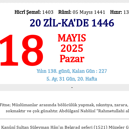
Hicrî Şemsî:
1403
Rûmî:
05 Mayıs 1441
Hızır:
13
20 ZİL-KA'DE 1446
18
MAYIS
2025
Pazar
Yılın 138. günü, Kalan Gün : 227
5. Ay, 31 Gün, 20. Hafta
-
Fitne; Müslümanlar arasında bölücülük yapmak, sıkıntıya, zarara
sokmaktır ve çok günahtır. Abdülganî Nablüsî “Rahmetullahi a
Kanûnî Sultan Süleyman Hân’ın Belgrad seferi (1521) Müzeler 