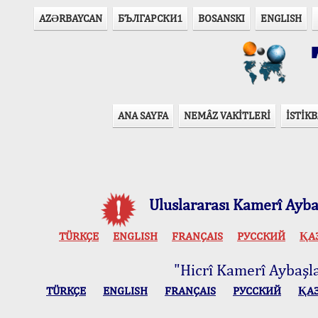
AZӘRBAYCAN
БЪЛГАРСКИ1
BOSANSKI
ENGLISH
T
ANA SAYFA
NEMÂZ VAKİTLERİ
İSTİKB
Uluslararası Kamerî Aybaş
TÜRKÇE
ENGLISH
FRANÇAIS
РУССКИЙ
ҚА
"Hicrî Kamerî Aybaşlar
TÜRKÇE
ENGLISH
FRANÇAIS
РУССКИЙ
ҚА