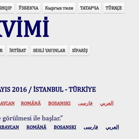
SHQIP
ЎЗБЕКЧА
Кыргыз тили
ТАТАРЧА
TÜRKÇE
VİMİ
R
İRTİBAT
SESLİ YAYINLAR
SİPARİŞ
 MAYIS 2016 / İSTANBUL - TÜRKİYE
AYCAN
ROMÂNĂ
BOSANSKI
فارسی
العربي
 görülmesi ile başlar."
RBAYCAN
ROMÂNĂ
BOSANSKI
فارسی
العربي