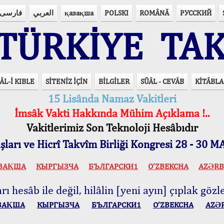
فارسی
العربي
қазақша
POLSKI
ROMÂNĂ
РУССКИЙ
ÜRKİYE TAK
ÂL-İ KIBLE
SİTENİZ İÇİN
BİLGİLER
SÜÂL - CEVÂB
KİTÂBLA
15 Lisânda Namaz Vakitleri
İmsâk Vakti Hakkında Mühim Açıklama !..
Vakitlerimiz Son Teknoloji Hesâbıdır
ları ve Hicrî Takvîm Birliği Kongresi 28 - 30
ЗАҚША
КЫPГЫЗЧA
БЪЛГАРСКИ1
O’ZBEKCHA
AZӘRB
ı hesâb ile değil, hilâlin [yeni ayın] çıplak gözle
ЗАҚША
КЫPГЫЗЧA
БЪЛГАРСКИ1
O’ZBEKCHA
AZӘ