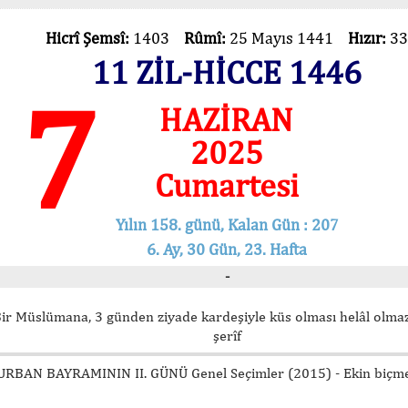
Hicrî Şemsî:
1403
Rûmî:
25 Mayıs 1441
Hızır:
33
11 ZİL-HİCCE 1446
7
HAZİRAN
2025
Cumartesi
Yılın 158. günü, Kalan Gün : 207
6. Ay, 30 Gün, 23. Hafta
-
ir Müslümana, 3 günden ziyade kardeşiyle küs olması helâl olmaz
şerîf
URBAN BAYRAMININ II. GÜNÜ Genel Seçimler (2015) - Ekin biçm