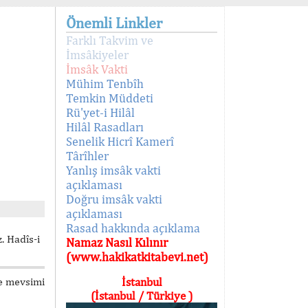
Önemli Linkler
Farklı Takvim ve
İmsâkiyeler
İmsâk Vakti
Mühim Tenbîh
Temkin Müddeti
Rü'yet-i Hilâl
Hilâl Rasadları
Senelik Hicrî Kamerî
Târîhler
Yanlış imsâk vakti
açıklaması
Doğru imsâk vakti
açıklaması
Rasad hakkında açıklama
. Hadîs-i
Namaz Nasıl Kılınır
(www.hakikatkitabevi.net)
e mevsimi
İstanbul
(İstanbul / Türkiye )