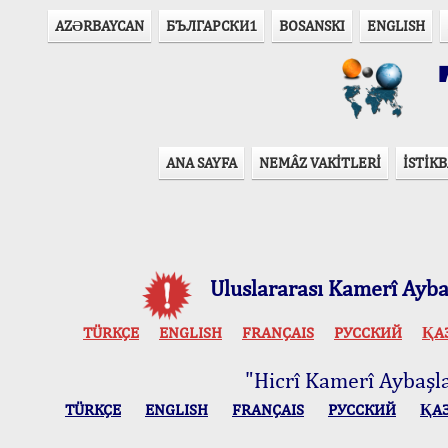
AZӘRBAYCAN
БЪЛГАРСКИ1
BOSANSKI
ENGLISH
T
ANA SAYFA
NEMÂZ VAKİTLERİ
İSTİKB
Uluslararası Kamerî Aybaş
TÜRKÇE
ENGLISH
FRANÇAIS
РУССКИЙ
ҚА
"Hicrî Kamerî Aybaşlar
TÜRKÇE
ENGLISH
FRANÇAIS
РУССКИЙ
ҚА