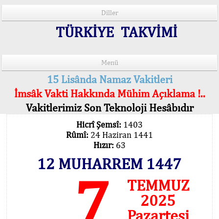
Diller
TÜRKİYE TAKVİMİ
Menü
15 Lisânda Namaz Vakitleri
İmsâk Vakti Hakkında Mühim Açıklama !..
Vakitlerimiz Son Teknoloji Hesâbıdır
Hicrî Şemsî:
1403
Rûmî:
24 Haziran 1441
Hızır:
63
12 MUHARREM 1447
7
TEMMUZ
2025
Pazartesi