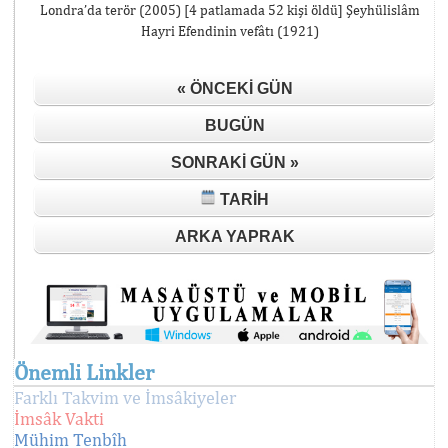
Londra’da terör (2005) [4 patlamada 52 kişi öldü] Şeyhülislâm
Hayri Efendinin vefâtı (1921)
« ÖNCEKI GÜN
BUGÜN
SONRAKI GÜN »
TARIH
ARKA YAPRAK
Önemli Linkler
Farklı Takvim ve İmsâkiyeler
İmsâk Vakti
Mühim Tenbîh