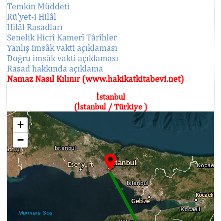
Temkin Müddeti
Rü'yet-i Hilâl
Hilâl Rasadları
Senelik Hicrî Kamerî Târîhler
Yanlış imsâk vakti açıklaması
Doğru imsâk vakti açıklaması
Rasad hakkında açıklama
Namaz Nasıl Kılınır (www.hakikatkitabevi.net)
İstanbul
(İstanbul / Türkiye )
+
−