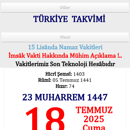
Diller
TÜRKİYE TAKVİMİ
Menü
15 Lisânda Namaz Vakitleri
İmsâk Vakti Hakkında Mühim Açıklama !..
Vakitlerimiz Son Teknoloji Hesâbıdır
Hicrî Şemsî:
1403
Rûmî:
05 Temmuz 1441
Hızır:
74
23 MUHARREM 1447
18
TEMMUZ
2025
Cuma