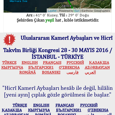
Leaflet
| Powered by
Esri
|
Earthstar Geographics
Arz :
41° 0' Kuzey,
Tûl :
29° 0' Doğu
Şehirden Çıkan
yeşil
hat , kıble istikâmetidir.
Uluslararası Kamerî Aybaşları ve Hicrî
Takvîm Birliği Kongresi 28 - 30 MAYIS 2016 /
İSTANBUL - TÜRKİYE
TÜRKÇE
ENGLISH
FRANÇAIS
РУССКИЙ
ҚАЗАҚША
КЫPГЫЗЧA
БЪЛГАРСКИ1
O’ZBEKCHA
AZӘRBAYCAN
ROMÂNĂ
BOSANSKI
فارسی
العربي
"Hicrî Kamerî Aybaşları hesâb ile değil, hilâlin
[yeni ayın] çıplak gözle görülmesi ile başlar."
TÜRKÇE
ENGLISH
FRANÇAIS
РУССКИЙ
ҚАЗАҚША
КЫPГЫЗЧA
БЪЛГАРСКИ1
O’ZBEKCHA
AZӘRBAYCAN
ROMÂNĂ
BOSANSKI
فارسی
العربي