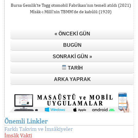
Bursa Gemlik’te Togg otomobil Fabrikası’nın temeli atıldı (2021)
Mîsâk-ı Millî’nin TBMM’de de kabûlü (1920)
« ÖNCEKI GÜN
BUGÜN
SONRAKI GÜN »
TARIH
ARKA YAPRAK
Önemli Linkler
Farklı Takvim ve İmsâkiyeler
İmsâk Vakti