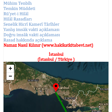
Mühim Tenbîh
Temkin Müddeti
Rü'yet-i Hilâl
Hilâl Rasadları
Senelik Hicrî Kamerî Târîhler
Yanlış imsâk vakti açıklaması
Doğru imsâk vakti açıklaması
Rasad hakkında açıklama
Namaz Nasıl Kılınır (www.hakikatkitabevi.net)
İstanbul
(İstanbul / Türkiye )
+
−