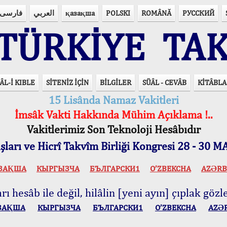
فارسی
العربي
қазақша
POLSKI
ROMÂNĂ
РУССКИЙ
ÜRKİYE TAK
ÂL-İ KIBLE
SİTENİZ İÇİN
BİLGİLER
SÜÂL - CEVÂB
KİTÂBLA
15 Lisânda Namaz Vakitleri
İmsâk Vakti Hakkında Mühim Açıklama !..
Vakitlerimiz Son Teknoloji Hesâbıdır
ları ve Hicrî Takvîm Birliği Kongresi 28 - 30
ЗАҚША
КЫPГЫЗЧA
БЪЛГАРСКИ1
O’ZBEKCHA
AZӘRB
ı hesâb ile değil, hilâlin [yeni ayın] çıplak gözle
ЗАҚША
КЫPГЫЗЧA
БЪЛГАРСКИ1
O’ZBEKCHA
AZӘ