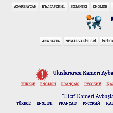
AZӘRBAYCAN
БЪЛГАРСКИ1
BOSANSKI
ENGLISH
T
ANA SAYFA
NEMÂZ VAKİTLERİ
İSTİKB
Uluslararası Kamerî Aybaş
TÜRKÇE
ENGLISH
FRANÇAIS
РУССКИЙ
ҚА
"Hicrî Kamerî Aybaşlar
TÜRKÇE
ENGLISH
FRANÇAIS
РУССКИЙ
ҚА