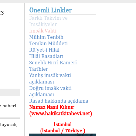
Önemli Linkler
23
Farklı Takvim ve
İmsâkiyeler
İmsâk Vakti
Mühim Tenbîh
Temkin Müddeti
Rü'yet-i Hilâl
Hilâl Rasadları
Senelik Hicrî Kamerî
Târîhler
Yanlış imsâk vakti
açıklaması
Doğru imsâk vakti
açıklaması
Rasad hakkında açıklama
e haberi
Namaz Nasıl Kılınır
(www.hakikatkitabevi.net)
 Kuyucak,
İstanbul
(İstanbul / Türkiye )