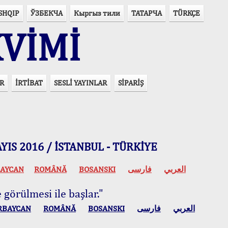
SHQIP
ЎЗБЕКЧА
Кыргыз тили
ТАТАРЧА
TÜRKÇE
VİMİ
R
İRTİBAT
SESLİ YAYINLAR
SİPARİŞ
 MAYIS 2016 / İSTANBUL - TÜRKİYE
AYCAN
ROMÂNĂ
BOSANSKI
فارسی
العربي
 görülmesi ile başlar."
RBAYCAN
ROMÂNĂ
BOSANSKI
فارسی
العربي