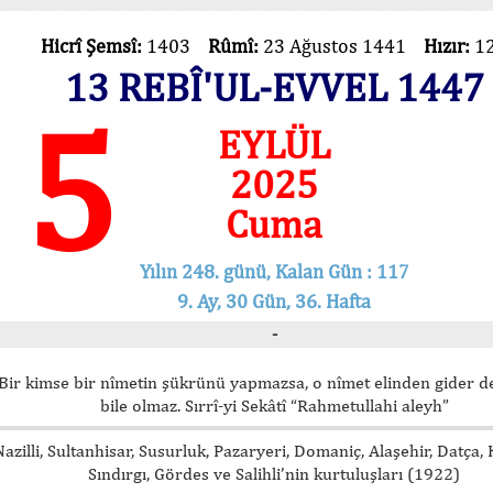
Hicrî Şemsî:
1403
Rûmî:
23 Ağustos 1441
Hızır:
1
13 REBÎ'UL-EVVEL 1447
5
EYLÜL
2025
Cuma
Yılın 248. günü, Kalan Gün : 117
9. Ay, 30 Gün, 36. Hafta
-
Bir kimse bir nîmetin şükrünü yapmazsa, o nîmet elinden gider d
bile olmaz. Sırrî-yi Sekâtî “Rahmetullahi aleyh”
Nazilli, Sultanhisar, Susurluk, Pazaryeri, Domaniç, Alaşehir, Datça,
Sındırgı, Gördes ve Salihli’nin kurtuluşları (1922)