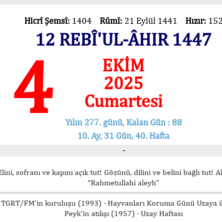
Hicrî Şemsî:
1404
Rûmî:
21 Eylül 1441
Hızır:
15
12 REBÎ'UL-ÂHIR 1447
4
EKİM
2025
Cumartesi
Yılın 277. günü, Kalan Gün : 88
10. Ay, 31 Gün, 40. Hafta
-
Elini, sofranı ve kapını açık tut! Gözünü, dilini ve belini bağlı tut! 
“Rahmetullahi aleyh”
TGRT/FM’in kuruluşu (1993) - Hayvanları Koruma Günü Uzaya il
Peyk’in atılışı (1957) - Uzay Haftası