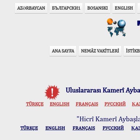
AZӘRBAYCAN
БЪЛГАРСКИ1
BOSANSKI
ENGLISH
T
ANA SAYFA
NEMÂZ VAKİTLERİ
İSTİKB
Uluslararası Kamerî Aybaş
TÜRKÇE
ENGLISH
FRANÇAIS
РУССКИЙ
ҚА
"Hicrî Kamerî Aybaşlar
TÜRKÇE
ENGLISH
FRANÇAIS
РУССКИЙ
ҚА