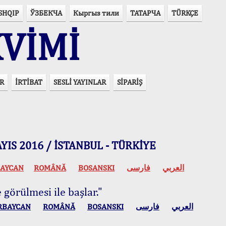
SHQIP
ЎЗБЕКЧА
Кыргыз тили
ТАТАРЧА
TÜRKÇE
VİMİ
R
İRTİBAT
SESLİ YAYINLAR
SİPARİŞ
 MAYIS 2016 / İSTANBUL - TÜRKİYE
AYCAN
ROMÂNĂ
BOSANSKI
فارسی
العربي
 görülmesi ile başlar."
RBAYCAN
ROMÂNĂ
BOSANSKI
فارسی
العربي