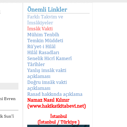
Önemli Linkler
2
Farklı Takvim ve
İmsâkiyeler
İmsâk Vakti
Mühim Tenbîh
Temkin Müddeti
Rü'yet-i Hilâl
Hilâl Rasadları
Senelik Hicrî Kamerî
Târîhler
Yanlış imsâk vakti
açıklaması
Doğru imsâk vakti
açıklaması
Rasad hakkında açıklama
Ahi Evren
Namaz Nasıl Kılınır
(www.hakikatkitabevi.net)
k Sun’î
İstanbul
(İstanbul / Türkiye )