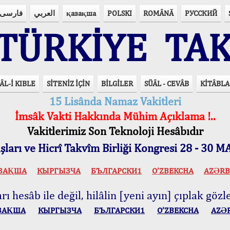
فارسی
العربي
қазақша
POLSKI
ROMÂNĂ
РУССКИЙ
ÜRKİYE TAK
ÂL-İ KIBLE
SİTENİZ İÇİN
BİLGİLER
SÜÂL - CEVÂB
KİTÂBLA
15 Lisânda Namaz Vakitleri
İmsâk Vakti Hakkında Mühim Açıklama !..
Vakitlerimiz Son Teknoloji Hesâbıdır
ları ve Hicrî Takvîm Birliği Kongresi 28 - 30
ЗАҚША
КЫPГЫЗЧA
БЪЛГАРСКИ1
O’ZBEKCHA
AZӘRB
ı hesâb ile değil, hilâlin [yeni ayın] çıplak gözle
ЗАҚША
КЫPГЫЗЧA
БЪЛГАРСКИ1
O’ZBEKCHA
AZӘ