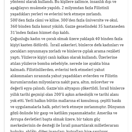
yöntemi olarak kullandı. Bu kişilere zalimce, insanlık dışı ve
aşağılayıcı muâmele yapıldı. 2 milyondan fazla Filistinli
yaşadıkları yerleri ve evlerini terk etmeye zorlandı.
500'den fazla câmi ve kilise, 300'den fazla üniversite ve okul,
360 binden fazla konut yıkıldı, Gazze genelindeki 35 hastaneden
31'inden fazlası hizmet dışı kaldı.
Çoğunluğu kadın ve çocuk olmak üzere yaklaşık 40 binden fazla
kişiyi kasten öldürdü. İsrail askerleri, binlerce defa kadınları ve
çocukları soyunmaya zorladı ve binlerce çıplak arama rezâleti
yaptı. Yüzlerce kişiyi canlı kalkan olarak kullandı. Üzerlerine
atılan yüzlerce bomba sebebiyle, nerede ise ayakta bina
kalmadı. Filistinlilerden, evlerini terk etmeleri yahut
alıkonmaları sırasında yahut yaşadıkları evlerden ve Filistin
kurumlarından milyonlarca nakit para, altın, mücevher ve
değerli eşya çalındı. Gazze'nin altyapısı çökertildi. İsrail binlerce
yıllık tarihi geçmişi olan 200'ü aşkın arkeolojik ve tarihi alanı
yok etti. Yerli halkın bütün mallarına el konulmuş, çeşitli baskı
ve uygulamalarla halk, şehri terk etmeye zorlanmıştır. Dünyanın
gözü önünde bir gasp ve katliâm yaşanmaktadır. Amerika ve
Avrupa devletleri başta olmak üzere, bir takım güç
merkezlerinin de desteği ile İsrail şımartılarak milletlerarası
hukuku, ahlâkı, diğer inançları, kutsalları hiçe sayılıyor.