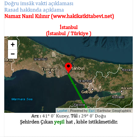
Doğru imsâk vakti açıklaması
Rasad hakkında açıklama
Namaz Nasıl Kılınır (www.hakikatkitabevi.net)
İstanbul
(İstanbul / Türkiye )
+
−
Leaflet
| Powered by
Esri
|
Earthstar Geographics
Arz :
41° 0' Kuzey,
Tûl :
29° 0' Doğu
Şehirden Çıkan
yeşil
hat , kıble istikâmetidir.