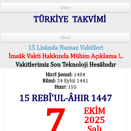
Diller
TÜRKİYE TAKVİMİ
Menü
15 Lisânda Namaz Vakitleri
İmsâk Vakti Hakkında Mühim Açıklama !..
Vakitlerimiz Son Teknoloji Hesâbıdır
Hicrî Şemsî:
1404
Rûmî:
24 Eylül 1441
Hızır:
155
15 REBÎ'UL-ÂHIR 1447
7
EKİM
2025
Salı