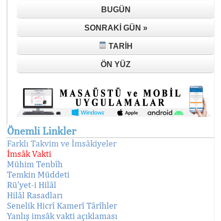
BUGÜN
SONRAKI GÜN »
TARIH
ÖN YÜZ
Önemli Linkler
Farklı Takvim ve İmsâkiyeler
İmsâk Vakti
Mühim Tenbîh
Temkin Müddeti
Rü'yet-i Hilâl
Hilâl Rasadları
Senelik Hicrî Kamerî Târîhler
Yanlış imsâk vakti açıklaması