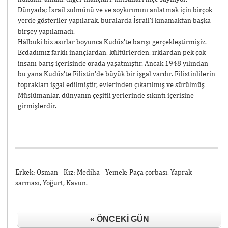
Dünyada; İsrail zulmünü ve ve soykırımını anlatmak için birçok
yerde gösteriler yapılarak, buralarda İsrail’i kınamaktan başka
birşey yapılamadı.
Hâlbuki biz asırlar boyunca Kudüs'te barışı gerçekleştirmişiz.
Ecdadımız farklı inançlardan, kültürlerden, ırklardan pek çok
insanı barış içerisinde orada yaşatmıştır. Ancak 1948 yılından
bu yana Kudüs'te Filistin'de büyük bir işgal vardır. Filistinlilerin
toprakları işgal edilmiştir, evlerinden çıkarılmış ve sürülmüş
Müslümanlar, dünyanın çeşitli yerlerinde sıkıntı içerisine
girmişlerdir.
Erkek: Osman - Kız: Mediha - Yemek: Paça çorbası, Yaprak
sarması, Yoğurt, Kavun.
« ÖNCEKI GÜN