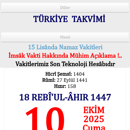
Diller
TÜRKİYE TAKVİMİ
Menü
15 Lisânda Namaz Vakitleri
İmsâk Vakti Hakkında Mühim Açıklama !..
Vakitlerimiz Son Teknoloji Hesâbıdır
Hicrî Şemsî:
1404
Rûmî:
27 Eylül 1441
Hızır:
158
18 REBÎ'UL-ÂHIR 1447
10
EKİM
2025
Cuma