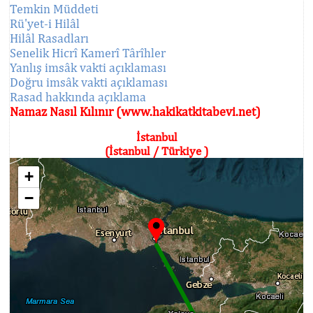
Temkin Müddeti
Rü'yet-i Hilâl
Hilâl Rasadları
Senelik Hicrî Kamerî Târîhler
Yanlış imsâk vakti açıklaması
Doğru imsâk vakti açıklaması
Rasad hakkında açıklama
Namaz Nasıl Kılınır (www.hakikatkitabevi.net)
İstanbul
(İstanbul / Türkiye )
+
−