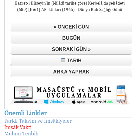
Hazret-i Hüseyin’in (Milâdî tarihe göre) Kerbelâ’da şehâdeti
(680) [H:61] AP iktidarı (1965) - Dünya Ruh Sağlığı Günü
« ÖNCEKI GÜN
BUGÜN
SONRAKI GÜN »
TARIH
ARKA YAPRAK
Önemli Linkler
Farklı Takvim ve İmsâkiyeler
İmsâk Vakti
Mühim Tenbîh