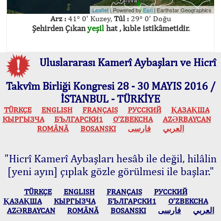
Leaflet
| Powered by
Esri
|
Earthstar Geographics
Arz :
41° 0' Kuzey,
Tûl :
29° 0' Doğu
Şehirden Çıkan
yeşil
hat , kıble istikâmetidir.
Uluslararası Kamerî Aybaşları ve Hicrî
Takvîm Birliği Kongresi 28 - 30 MAYIS 2016 /
İSTANBUL - TÜRKİYE
TÜRKÇE
ENGLISH
FRANÇAIS
РУССКИЙ
ҚАЗАҚША
КЫPГЫЗЧA
БЪЛГАРСКИ1
O’ZBEKCHA
AZӘRBAYCAN
ROMÂNĂ
BOSANSKI
فارسی
العربي
"Hicrî Kamerî Aybaşları hesâb ile değil, hilâlin
[yeni ayın] çıplak gözle görülmesi ile başlar."
TÜRKÇE
ENGLISH
FRANÇAIS
РУССКИЙ
ҚАЗАҚША
КЫPГЫЗЧA
БЪЛГАРСКИ1
O’ZBEKCHA
AZӘRBAYCAN
ROMÂNĂ
BOSANSKI
فارسی
العربي