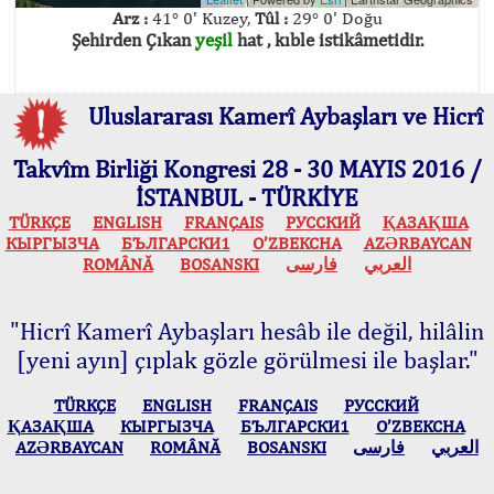
Arz :
41° 0' Kuzey,
Tûl :
29° 0' Doğu
Şehirden Çıkan
yeşil
hat , kıble istikâmetidir.
Uluslararası Kamerî Aybaşları ve Hicrî
Takvîm Birliği Kongresi 28 - 30 MAYIS 2016 /
İSTANBUL - TÜRKİYE
TÜRKÇE
ENGLISH
FRANÇAIS
РУССКИЙ
ҚАЗАҚША
КЫPГЫЗЧA
БЪЛГАРСКИ1
O’ZBEKCHA
AZӘRBAYCAN
ROMÂNĂ
BOSANSKI
فارسی
العربي
"Hicrî Kamerî Aybaşları hesâb ile değil, hilâlin
[yeni ayın] çıplak gözle görülmesi ile başlar."
TÜRKÇE
ENGLISH
FRANÇAIS
РУССКИЙ
ҚАЗАҚША
КЫPГЫЗЧA
БЪЛГАРСКИ1
O’ZBEKCHA
AZӘRBAYCAN
ROMÂNĂ
BOSANSKI
فارسی
العربي