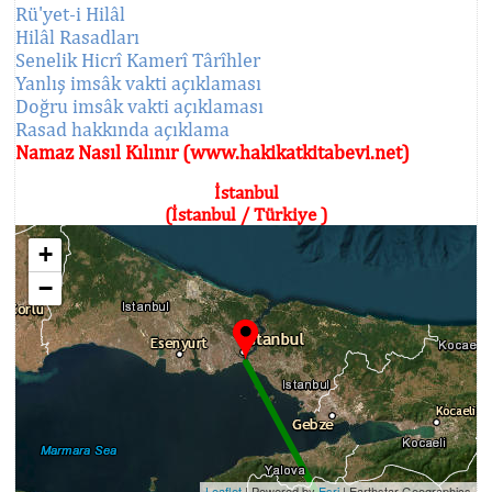
Rü'yet-i Hilâl
Hilâl Rasadları
Senelik Hicrî Kamerî Târîhler
Yanlış imsâk vakti açıklaması
Doğru imsâk vakti açıklaması
Rasad hakkında açıklama
Namaz Nasıl Kılınır (www.hakikatkitabevi.net)
İstanbul
(İstanbul / Türkiye )
+
−
Leaflet
| Powered by
Esri
|
Earthstar Geographics