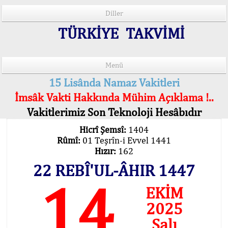
Diller
TÜRKİYE TAKVİMİ
Menü
15 Lisânda Namaz Vakitleri
İmsâk Vakti Hakkında Mühim Açıklama !..
Vakitlerimiz Son Teknoloji Hesâbıdır
Hicrî Şemsî:
1404
Rûmî:
01 Teşrîn-i Evvel 1441
Hızır:
162
22 REBÎ'UL-ÂHIR 1447
14
EKİM
2025
Salı