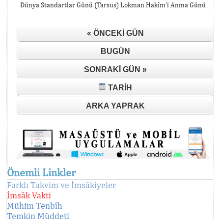
Dünya Standartlar Günü (Tarsus) Lokman Hakîm’i Anma Günü
« ÖNCEKI GÜN
BUGÜN
SONRAKI GÜN »
TARIH
ARKA YAPRAK
Önemli Linkler
Farklı Takvim ve İmsâkiyeler
İmsâk Vakti
Mühim Tenbîh
Temkin Müddeti