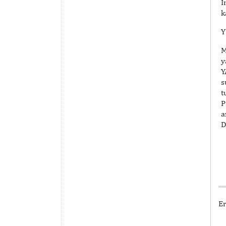
İ
k
Y
M
y
Y
s
t
P
a
D
Er