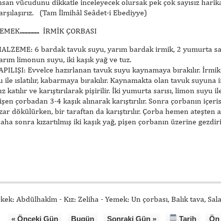
nsan vücudunu dikkatle inceleyecek olursak pek çok sayısız harik
arşılaşırız. (Tam İlmihâl Seâdet-i Ebediyye)
EMEK
.............
İRMİK ÇORBASI
ALZEME: 6 bardak tavuk suyu, yarım bardak irmik, 2 yumurta sar
arım limonun suyu, iki kaşık yağ ve tuz.
APILIŞI: Evvelce hazırlanan tavuk suyu kaynamaya bırakılır. İrmi
u ile ıslatılır, kabarmaya bırakılır. Kaynamakta olan tavuk suyuna 
uz katılır ve karıştırılarak pişirilir. İki yumurta sarısı, limon suyu ile 
işen çorbadan 3-4 kaşık alınarak karıştırılır. Sonra çorbanın içeri
zar dökülürken, bir taraftan da karıştırılır. Çorba hemen ateşten al
aha sonra kızartılmış iki kaşık yağ, pişen çorbanın üzerine gezdiril
kek: Abdülhakîm - Kız: Zeliha - Yemek: Un çorbası, Balık tava, Sala
« Önceki Gün
Bugün
Sonraki Gün »
Tarih
Ön