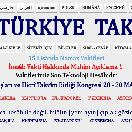
فارسی
العربي
қазақша
POLSKI
ROMÂNĂ
РУССКИЙ
ÜRKİYE TAK
ÂL-İ KIBLE
SİTENİZ İÇİN
BİLGİLER
SÜÂL - CEVÂB
KİTÂBLA
15 Lisânda Namaz Vakitleri
İmsâk Vakti Hakkında Mühim Açıklama !..
Vakitlerimiz Son Teknoloji Hesâbıdır
ları ve Hicrî Takvîm Birliği Kongresi 28 - 30
ЗАҚША
КЫPГЫЗЧA
БЪЛГАРСКИ1
O’ZBEKCHA
AZӘRB
ı hesâb ile değil, hilâlin [yeni ayın] çıplak gözle
ЗАҚША
КЫPГЫЗЧA
БЪЛГАРСКИ1
O’ZBEKCHA
AZӘ