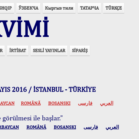
SHQIP
ЎЗБЕКЧА
Кыргыз тили
ТАТАРЧА
TÜRKÇE
VİMİ
R
İRTİBAT
SESLİ YAYINLAR
SİPARİŞ
 MAYIS 2016 / İSTANBUL - TÜRKİYE
AYCAN
ROMÂNĂ
BOSANSKI
فارسی
العربي
 görülmesi ile başlar."
RBAYCAN
ROMÂNĂ
BOSANSKI
فارسی
العربي