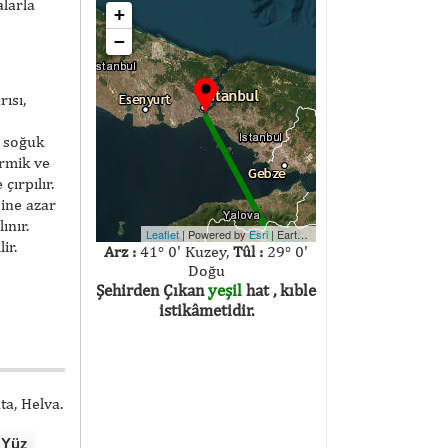
alarla
+
−
ısı,
k soğuk
irmik ve
çırpılır.
sine azar
ınır.
Leaflet
| Powered by
Esri
|
Earthstar Geographics
ir.
Arz :
41° 0' Kuzey,
Tûl :
29° 0'
Doğu
Şehirden Çıkan
yeşil
hat , kıble
istikâmetidir.
ta, Helva.
 Yüz