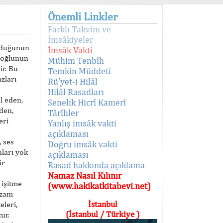
Önemli Linkler
Farklı Takvim ve
İmsâkiyeler
lduğunun
İmsâk Vakti
anoğlunun
Mühim Tenbîh
ir. Bu
Temkin Müddeti
zları
Rü'yet-i Hilâl
Hilâl Rasadları
l eden,
Senelik Hicrî Kamerî
den,
Târîhler
eri
Yanlış imsâk vakti
açıklaması
, ses
Doğru imsâk vakti
ları yok
açıklaması
ir
Rasad hakkında açıklama
Namaz Nasıl Kılınır
 işitme
(www.hakikatkitabevi.net)
zzam
İstanbul
eleri,
(İstanbul / Türkiye )
ur.