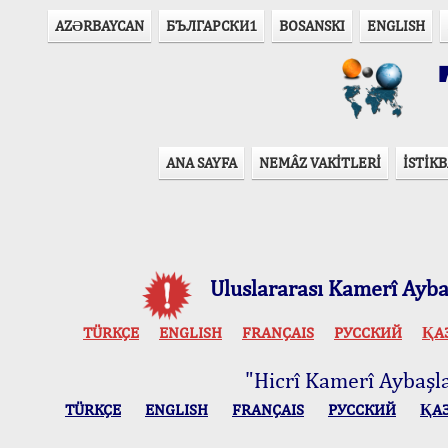
AZӘRBAYCAN
БЪЛГАРСКИ1
BOSANSKI
ENGLISH
T
ANA SAYFA
NEMÂZ VAKİTLERİ
İSTİKB
Uluslararası Kamerî Aybaş
TÜRKÇE
ENGLISH
FRANÇAIS
РУССКИЙ
ҚА
"Hicrî Kamerî Aybaşlar
TÜRKÇE
ENGLISH
FRANÇAIS
РУССКИЙ
ҚА