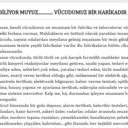
BİLİYOR MUYUZ............. VÜCUDUMUZ BİR HARİKADIR
nsan, kendi vücudunun ne muazzam bir fabrika ve laboratuvar o
elki farkına varmaz. Mahlukların en üstünü olarak yaratılan ins
ücudu, sayısız odalardan meydana gelmiş muazzam bir tesis gibid
uazzam tesiste çeşitli fabrikalar vardır. Bu fabrikaların bütün ciha
oksansızdır.
nsan vücudunda, türlü türlü ve çok karışık formüllü maddeler ima
ürlü kimyevî reaksiyonlar meydana getiren, analiz yapan, tedavi e
asfiye eden, zehirleri yok eden, yaraları tedavi eden, türlü maddel
üzen, enerji veren tertibat olduğu gibi, mükemmel bir elektrik ağı,
anivela tertibatı, elektronik bilgisayar, haber verme tesisatı, optik
lma, basınç yapma ve ayarlama tertibatı, mikropla mücadele ve on
tme sistemi mevcuttur. Kalp ise, hiç durmadan işleyen muazzam b
ompadır.
ücut binasında bir gıda deposu, alarm tertibatı, kalorifer tesisleri,
ihazları, hazır kuvvet, askerî üsler, radarlar, odalar arasında mua
ollar, modern taşıma vasıtaları, yemekhaneler, kanalizasyon şebek
asathaneler, çöpçüler, kabristan... gibi lüzumlu her teşkilât mevcutt