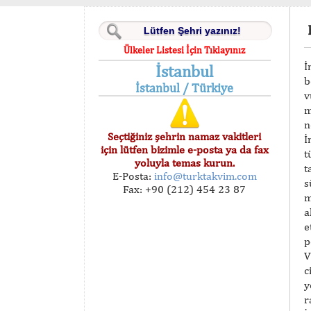
Ülkeler Listesi İçin Tıklayınız
İ
İstanbul
b
İstanbul / Türkiye
v
m
n
Seçtiğiniz şehrin namaz vakitleri
İ
için lütfen bizimle e-posta ya da fax
t
yoluyla temas kurun.
t
E-Posta:
info@turktakvim.com
s
Fax: +90 (212) 454 23 87
m
a
e
p
V
c
y
r