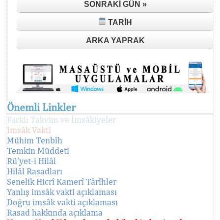
SONRAKI GÜN »
TARIH
ARKA YAPRAK
Önemli Linkler
Farklı Takvim ve İmsâkiyeler
İmsâk Vakti
Mühim Tenbîh
Temkin Müddeti
Rü'yet-i Hilâl
Hilâl Rasadları
Senelik Hicrî Kamerî Târîhler
Yanlış imsâk vakti açıklaması
Doğru imsâk vakti açıklaması
Rasad hakkında açıklama