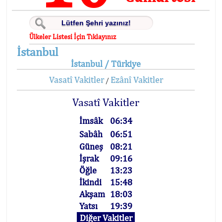
Ülkeler Listesi İçin Tıklayınız
İstanbul
İstanbul / Türkiye
Vasatî Vakitler
Ezânî Vakitler
/
Vasatî Vakitler
İmsâk
06:34
Sabâh
06:51
Güneş
08:21
İşrak
09:16
Öğle
13:23
İkindi
15:48
Akşam
18:03
Yatsı
19:39
Diğer Vakitler