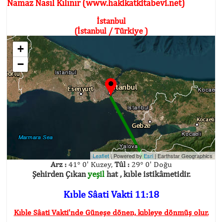
Namaz Nasıl Kılınır (www.hakikatkitabevi.net)
İstanbul
(İstanbul / Türkiye )
+
−
Leaflet
| Powered by
Esri
|
Earthstar Geographics
Arz :
41° 0' Kuzey,
Tûl :
29° 0' Doğu
Şehirden Çıkan
yeşil
hat , kıble istikâmetidir.
Kıble Sâati Vakti 11:18
Kıble Sâati Vakti'nde Güneşe dönen, kıbleye dönmüş olur.