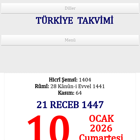
Diller
TÜRKİYE TAKVİMİ
Menü
15 Lisânda Namaz Vakitleri
İmsâk Vakti Hakkında Mühim Açıklama !..
Vakitlerimiz Son Teknoloji Hesâbıdır
Hicrî Şemsî:
1404
Rûmî:
28 Kânûn-i Evvel 1441
Kasım:
64
21 RECEB 1447
10
OCAK
2026
Cumartesi