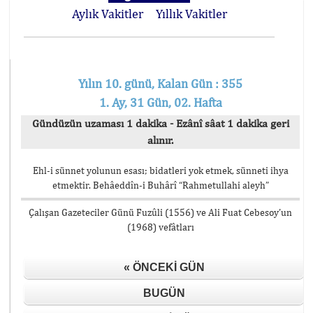
Aylık Vakitler
Yıllık Vakitler
Yılın 10. günü, Kalan Gün : 355
1. Ay, 31 Gün, 02. Hafta
Gündüzün uzaması 1 dakika - Ezânî sâat 1 dakika geri
alınır.
Ehl-i sünnet yolunun esası; bidatleri yok etmek, sünneti ihya
etmektir. Behâeddîn-i Buhârî “Rahmetullahi aleyh”
Çalışan Gazeteciler Günü Fuzûli (1556) ve Ali Fuat Cebesoy’un
(1968) vefâtları
« ÖNCEKI GÜN
BUGÜN