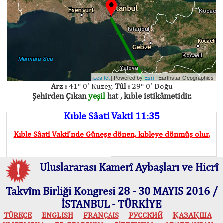
Leaflet
| Powered by
Esri
|
Earthstar Geographics
Arz :
41° 0' Kuzey,
Tûl :
29° 0' Doğu
Şehirden Çıkan
yeşil
hat , kıble istikâmetidir.
Kıble Sâati Vakti 11:35
Kıble Sâati Vakti'nde Güneşe dönen, kıbleye dönmüş olur.
Uluslararası Kamerî Aybaşları ve Hicrî
Takvîm Birliği Kongresi 28 - 30 MAYIS 2016 /
İSTANBUL - TÜRKİYE
TÜRKÇE
ENGLISH
FRANÇAIS
РУССКИЙ
ҚАЗАҚША