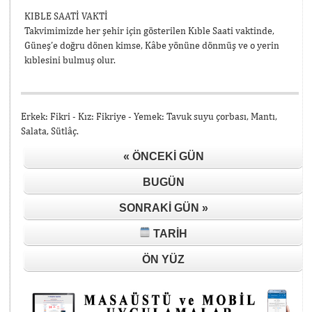
KIBLE SAATİ VAKTİ
Takvimimizde her şehir için gösterilen Kıble Saati vaktinde,
Güneş’e doğru dönen kimse, Kâbe yönüne dönmüş ve o yerin
kıblesini bulmuş olur.
Erkek: Fikri - Kız: Fikriye - Yemek: Tavuk suyu çorbası, Mantı,
Salata, Sütlâç.
« ÖNCEKI GÜN
BUGÜN
SONRAKI GÜN »
TARIH
ÖN YÜZ