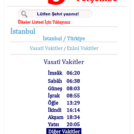
Ülkeler Listesi İçin Tıklayınız
İstanbul
İstanbul / Türkiye
Vasatî Vakitler
Ezânî Vakitler
/
Vasatî Vakitler
İmsâk
06:20
Sabâh
06:38
Güneş
08:03
İşrak
08:55
Öğle
13:29
İkindi
16:14
Akşam
18:34
Yatsı
20:05
Diğer Vakitler