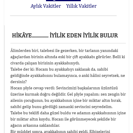
Aylık Vakitler
Yıllık Vakitler
HİKÂYE.............. İYİLİK EDEN İYİLİK BULUR
Âlimlerden biri, talebesi ile gezerken, bir tarlanın yanındaki
ağaçlardan birinin altında eski bir çift ayakkabı görürler. Belli ki
civarda çalışan birisinin ayakkabısıydı.
Talebe der ki: Hocam bu ayakkabıyı saklasak da, sahibi
geldiğinde ayakkabısını bulamayınca, o anki hâlini seyretsek, ne
dersiniz?
Hocası şöyle cevap verdi: Sevincimizi başkalarının üzüntüsü
üzerine kurmak doğru değildir. Gel şöyle yapalım; sen zengin bir
ailenin çocuğusun, bu ayakkabının içine bir miktar altın bırak,
sahibi gelip bunu gördüğü zamanki sevincini seyredelim.
Talebe bu teklifi daha güzel buldu ve adamın ayakkabısının içine
bir miktar altın koydu. Hocası ile görünmeyecek şekilde bir
ağacın arkasına saklandılar.
Bir müddet sonra, ayakkabının sahibi geldi. Elbiselerini