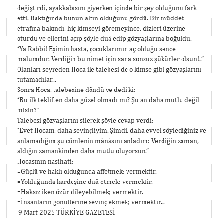
değiştirdi, ayakkabısını giyerken içinde bir şey olduğunu fark
etti. Baktığında bunun altın olduğunu gördü. Bir müddet
etrafına bakındı, hiç kimseyi göremeyince, dizleri üzerine
oturdu ve ellerini açıp şöyle duâ edip gözyaşlarına boğuldu.
“Ya Rabbi! Eşimin hasta, çocuklarımın aç olduğu sence
malumdur. Verdiğin bu nîmet için sana sonsuz şükürler olsun!..”
Olanları seyreden Hoca ile talebesi de o kimse gibi gözyaşlarını
tutamadılar...
Sonra Hoca, talebesine döndü ve dedi ki:
“Bu ilk tekliften daha güzel olmadı mı? Şu an daha mutlu değil
misin?”
Talebesi gözyaşlarını silerek şöyle cevap verdi:
“Evet Hocam, daha sevinçliyim. Şimdi, daha evvel söylediğiniz ve
anlamadığım şu cümlenin mânâsını anladım: Verdiğin zaman,
aldığın zamankinden daha mutlu oluyorsun.”
Hocasının nasihati:
=Güçlü ve haklı olduğunda affetmek; vermektir.
=Yokluğunda kardeşine duâ etmek; vermektir.
=Haksız iken özür dileyebilmek; vermektir.
=İnsanların gönüllerine sevinç ekmek; vermektir...
9 Mart 2025 TÜRKİYE GAZETESİ