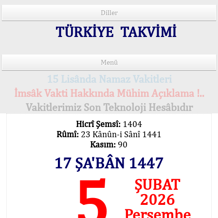
Diller
TÜRKİYE TAKVİMİ
Menü
15 Lisânda Namaz Vakitleri
İmsâk Vakti Hakkında Mühim Açıklama !..
Vakitlerimiz Son Teknoloji Hesâbıdır
Hicrî Şemsî:
1404
Rûmî:
23 Kânûn-i Sânî 1441
Kasım:
90
17 ŞA'BÂN 1447
5
ŞUBAT
2026
Perşembe