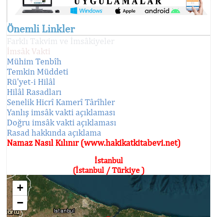
Önemli Linkler
Farklı Takvim ve İmsâkiyeler
İmsâk Vakti
Mühim Tenbîh
Temkin Müddeti
Rü'yet-i Hilâl
Hilâl Rasadları
Senelik Hicrî Kamerî Târîhler
Yanlış imsâk vakti açıklaması
Doğru imsâk vakti açıklaması
Rasad hakkında açıklama
Namaz Nasıl Kılınır (www.hakikatkitabevi.net)
İstanbul
(İstanbul / Türkiye )
+
−