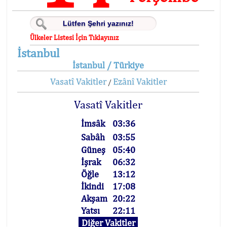
Ülkeler Listesi İçin Tıklayınız
İstanbul
İstanbul / Türkiye
Vasatî Vakitler
Ezânî Vakitler
/
Vasatî Vakitler
İmsâk
03:36
Sabâh
03:55
Güneş
05:40
İşrak
06:32
Öğle
13:12
İkindi
17:08
Akşam
20:22
Yatsı
22:11
Diğer Vakitler