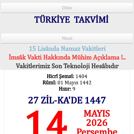
Diller
TÜRKİYE TAKVİMİ
Menü
15 Lisânda Namaz Vakitleri
İmsâk Vakti Hakkında Mühim Açıklama !..
Vakitlerimiz Son Teknoloji Hesâbıdır
Hicrî Şemsî:
1404
Rûmî:
01 Mayıs 1442
Hızır:
9
27 ZİL-KA'DE 1447
14
MAYIS
2026
Perşembe