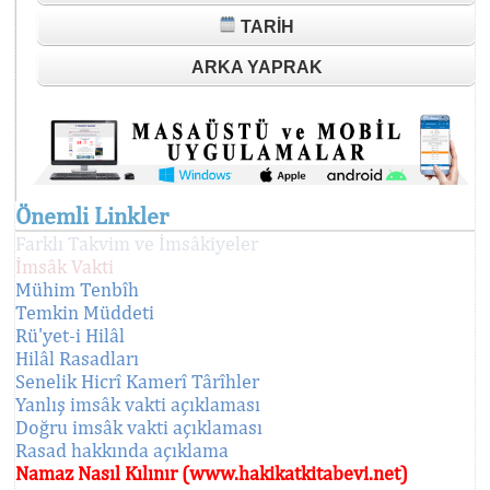
TARIH
ARKA YAPRAK
Önemli Linkler
Farklı Takvim ve İmsâkiyeler
İmsâk Vakti
Mühim Tenbîh
Temkin Müddeti
Rü'yet-i Hilâl
Hilâl Rasadları
Senelik Hicrî Kamerî Târîhler
Yanlış imsâk vakti açıklaması
Doğru imsâk vakti açıklaması
Rasad hakkında açıklama
Namaz Nasıl Kılınır (www.hakikatkitabevi.net)