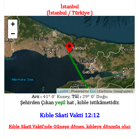
İstanbul
(İstanbul / Türkiye )
+
−
Leaflet
| Powered by
Esri
|
Earthstar Geographics
Arz :
41° 0' Kuzey,
Tûl :
29° 0' Doğu
Şehirden Çıkan
yeşil
hat , kıble istikâmetidir.
Kıble Sâati Vakti 12:12
Kıble Sâati Vakti'nde Güneşe dönen, kıbleye dönmüş olur.