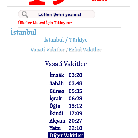
Ülkeler Listesi İçin Tıklayınız
İstanbul
İstanbul / Türkiye
Vasatî Vakitler
Ezânî Vakitler
/
Vasatî Vakitler
İmsâk
03:28
Sabâh
03:48
Güneş
05:35
İşrak
06:28
Öğle
13:12
İkindi
17:09
Akşam
20:27
Yatsı
22:18
Diğer Vakitler