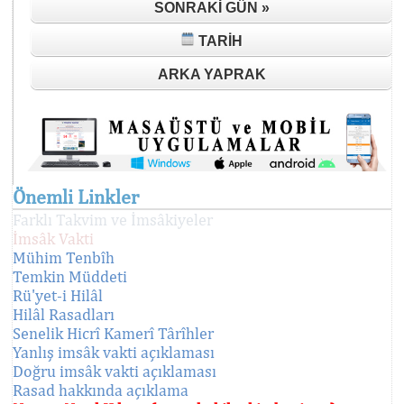
SONRAKI GÜN »
TARIH
ARKA YAPRAK
Önemli Linkler
Farklı Takvim ve İmsâkiyeler
İmsâk Vakti
Mühim Tenbîh
Temkin Müddeti
Rü'yet-i Hilâl
Hilâl Rasadları
Senelik Hicrî Kamerî Târîhler
Yanlış imsâk vakti açıklaması
Doğru imsâk vakti açıklaması
Rasad hakkında açıklama