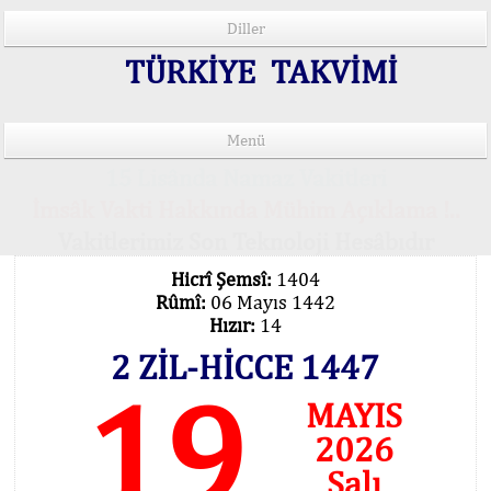
Diller
TÜRKİYE TAKVİMİ
Menü
15 Lisânda Namaz Vakitleri
İmsâk Vakti Hakkında Mühim Açıklama !..
Vakitlerimiz Son Teknoloji Hesâbıdır
Hicrî Şemsî:
1404
Rûmî:
06 Mayıs 1442
Hızır:
14
2 ZİL-HİCCE 1447
19
MAYIS
2026
Salı