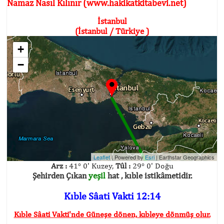
Namaz Nasıl Kılınır (www.hakikatkitabevi.net)
İstanbul
(İstanbul / Türkiye )
+
−
Leaflet
| Powered by
Esri
|
Earthstar Geographics
Arz :
41° 0' Kuzey,
Tûl :
29° 0' Doğu
Şehirden Çıkan
yeşil
hat , kıble istikâmetidir.
Kıble Sâati Vakti 12:14
Kıble Sâati Vakti'nde Güneşe dönen, kıbleye dönmüş olur.