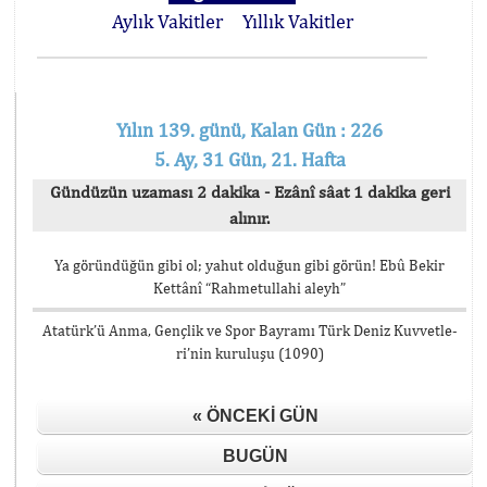
Aylık Vakitler
Yıllık Vakitler
Yılın 139. günü, Kalan Gün : 226
5. Ay, 31 Gün, 21. Hafta
Gündüzün uzaması 2 dakika - Ezânî sâat 1 dakika geri
alınır.
Ya göründüğün gibi ol; yahut olduğun gibi görün! Ebû Bekir
Kettânî “Rahmetullahi aleyh”
Atatürk’ü Anma, Gençlik ve Spor Bayramı Türk De­niz Kuv­vet­le­
ri’nin ku­ru­lu­şu (1090)
« ÖNCEKI GÜN
BUGÜN