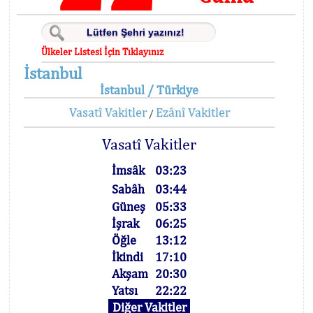
Ülkeler Listesi İçin Tıklayınız
İstanbul
İstanbul / Türkiye
Vasatî Vakitler
Ezânî Vakitler
/
Vasatî Vakitler
İmsâk
03:23
Sabâh
03:44
Güneş
05:33
İşrak
06:25
Öğle
13:12
İkindi
17:10
Akşam
20:30
Yatsı
22:22
Diğer Vakitler