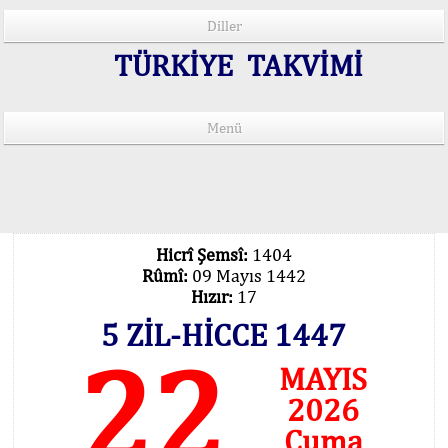
Diller
TÜRKİYE TAKVİMİ
Menü
15 Lisânda Namaz Vakitleri
İmsâk Vakti Hakkında Mühim Açıklama !..
Vakitlerimiz Son Teknoloji Hesâbıdır
Hicrî Şemsî:
1404
Rûmî:
09 Mayıs 1442
Hızır:
17
5 ZİL-HİCCE 1447
22
MAYIS
2026
Cuma