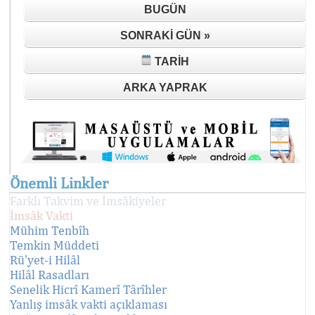
BUGÜN
SONRAKI GÜN »
TARIH
ARKA YAPRAK
Önemli Linkler
Farklı Takvim ve İmsâkiyeler
İmsâk Vakti
Mühim Tenbîh
Temkin Müddeti
Rü'yet-i Hilâl
Hilâl Rasadları
Senelik Hicrî Kamerî Târîhler
Yanlış imsâk vakti açıklaması