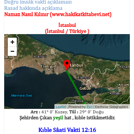
Doğru imsâk vakti açıklaması
Rasad hakkında açıklama
Namaz Nasıl Kılınır (www.hakikatkitabevi.net)
İstanbul
(İstanbul / Türkiye )
+
−
Leaflet
| Powered by
Esri
|
Earthstar Geographics
Arz :
41° 0' Kuzey,
Tûl :
29° 0' Doğu
Şehirden Çıkan
yeşil
hat , kıble istikâmetidir.
Kıble Sâati Vakti 12:16