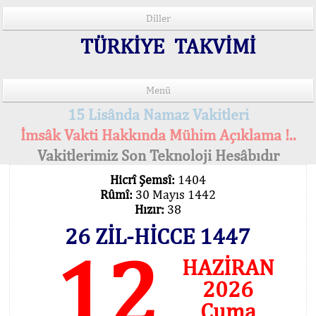
Diller
TÜRKİYE TAKVİMİ
Menü
15 Lisânda Namaz Vakitleri
İmsâk Vakti Hakkında Mühim Açıklama !..
Vakitlerimiz Son Teknoloji Hesâbıdır
Hicrî Şemsî:
1404
Rûmî:
30 Mayıs 1442
Hızır:
38
26 ZİL-HİCCE 1447
12
HAZİRAN
2026
Cuma