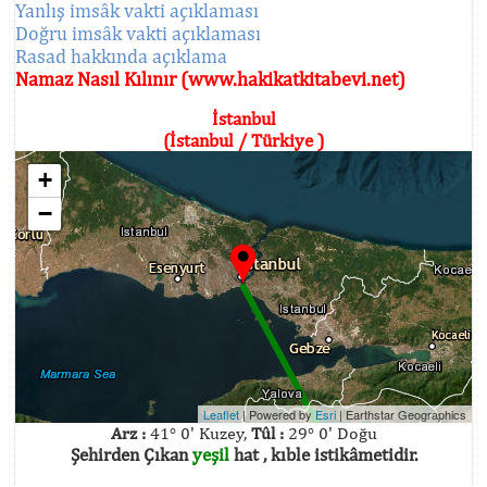
Yanlış imsâk vakti açıklaması
Doğru imsâk vakti açıklaması
Rasad hakkında açıklama
Namaz Nasıl Kılınır (www.hakikatkitabevi.net)
İstanbul
(İstanbul / Türkiye )
+
−
Leaflet
| Powered by
Esri
|
Earthstar Geographics
Arz :
41° 0' Kuzey,
Tûl :
29° 0' Doğu
Şehirden Çıkan
yeşil
hat , kıble istikâmetidir.