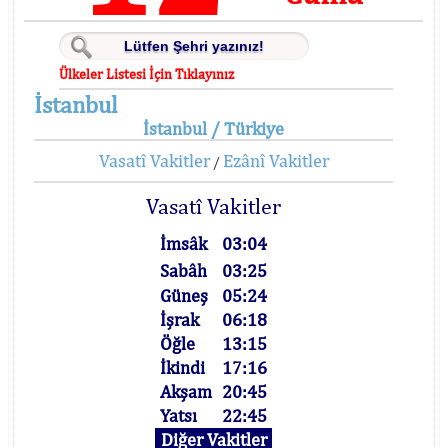
Ülkeler Listesi İçin Tıklayınız
İstanbul
İstanbul / Türkiye
Vasatî Vakitler
Ezânî Vakitler
/
Vasatî Vakitler
İmsâk
03:04
Sabâh
03:25
Güneş
05:24
İşrak
06:18
Öğle
13:15
İkindi
17:16
Akşam
20:45
Yatsı
22:45
Diğer Vakitler