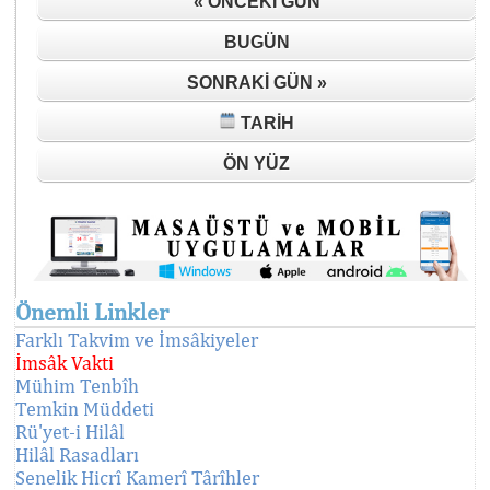
« ÖNCEKI GÜN
BUGÜN
SONRAKI GÜN »
TARIH
ÖN YÜZ
Önemli Linkler
Farklı Takvim ve İmsâkiyeler
İmsâk Vakti
Mühim Tenbîh
Temkin Müddeti
Rü'yet-i Hilâl
Hilâl Rasadları
Senelik Hicrî Kamerî Târîhler