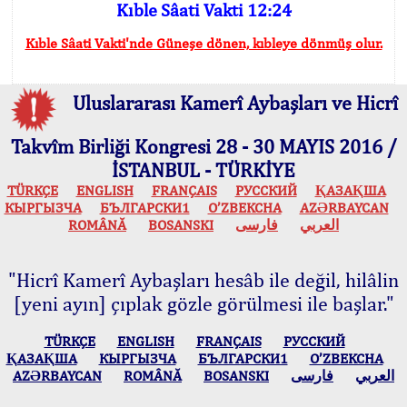
Kıble Sâati Vakti 12:24
Kıble Sâati Vakti'nde Güneşe dönen, kıbleye dönmüş olur.
Uluslararası Kamerî Aybaşları ve Hicrî
Takvîm Birliği Kongresi 28 - 30 MAYIS 2016 /
İSTANBUL - TÜRKİYE
TÜRKÇE
ENGLISH
FRANÇAIS
РУССКИЙ
ҚАЗАҚША
КЫPГЫЗЧA
БЪЛГАРСКИ1
O’ZBEKCHA
AZӘRBAYCAN
ROMÂNĂ
BOSANSKI
فارسی
العربي
"Hicrî Kamerî Aybaşları hesâb ile değil, hilâlin
[yeni ayın] çıplak gözle görülmesi ile başlar."
TÜRKÇE
ENGLISH
FRANÇAIS
РУССКИЙ
ҚАЗАҚША
КЫPГЫЗЧA
БЪЛГАРСКИ1
O’ZBEKCHA
AZӘRBAYCAN
ROMÂNĂ
BOSANSKI
فارسی
العربي