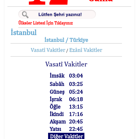
Ülkeler Listesi İçin Tıklayınız
İstanbul
İstanbul / Türkiye
Vasatî Vakitler
Ezânî Vakitler
/
Vasatî Vakitler
İmsâk
03:04
Sabâh
03:25
Güneş
05:24
İşrak
06:18
Öğle
13:15
İkindi
17:16
Akşam
20:45
Yatsı
22:45
Diğer Vakitler