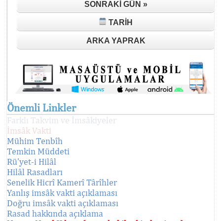
SONRAKI GÜN »
TARIH
ARKA YAPRAK
Önemli Linkler
Farklı Takvim ve İmsâkiyeler
İmsâk Vakti
Mühim Tenbîh
Temkin Müddeti
Rü'yet-i Hilâl
Hilâl Rasadları
Senelik Hicrî Kamerî Târîhler
Yanlış imsâk vakti açıklaması
Doğru imsâk vakti açıklaması
Rasad hakkında açıklama