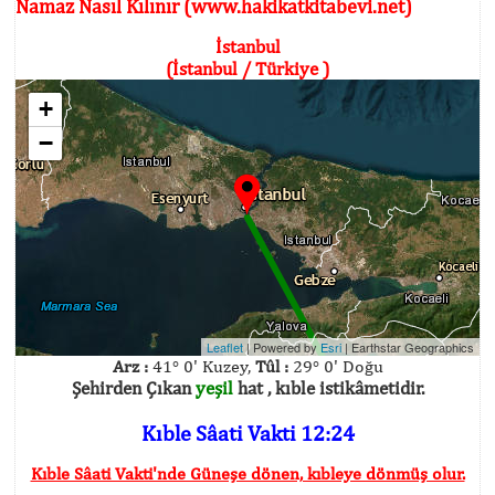
Namaz Nasıl Kılınır (www.hakikatkitabevi.net)
İstanbul
(İstanbul / Türkiye )
+
−
Leaflet
| Powered by
Esri
|
Earthstar Geographics
Arz :
41° 0' Kuzey,
Tûl :
29° 0' Doğu
Şehirden Çıkan
yeşil
hat , kıble istikâmetidir.
Kıble Sâati Vakti 12:24
Kıble Sâati Vakti'nde Güneşe dönen, kıbleye dönmüş olur.