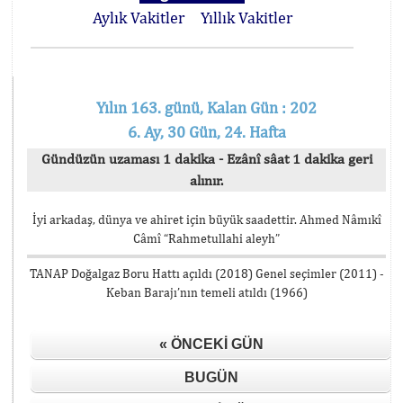
Aylık Vakitler
Yıllık Vakitler
Yılın 163. günü, Kalan Gün : 202
6. Ay, 30 Gün, 24. Hafta
Gündüzün uzaması 1 dakika - Ezânî sâat 1 dakika geri
alınır.
İyi arkadaş, dünya ve ahiret için büyük saadettir. Ahmed Nâmıkî
Câmî “Rahmetullahi aleyh”
TANAP Doğalgaz Boru Hattı açıldı (2018) Genel seçimler (2011) -
Keban Barajı’nın temeli atıldı (1966)
« ÖNCEKI GÜN
BUGÜN