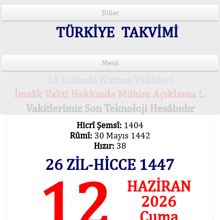
Diller
TÜRKİYE TAKVİMİ
Menü
15 Lisânda Namaz Vakitleri
İmsâk Vakti Hakkında Mühim Açıklama !..
Vakitlerimiz Son Teknoloji Hesâbıdır
Hicrî Şemsî:
1404
Rûmî:
30 Mayıs 1442
Hızır:
38
26 ZİL-HİCCE 1447
12
HAZİRAN
2026
Cuma