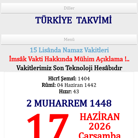
Diller
TÜRKİYE TAKVİMİ
Menü
15 Lisânda Namaz Vakitleri
İmsâk Vakti Hakkında Mühim Açıklama !..
Vakitlerimiz Son Teknoloji Hesâbıdır
Hicrî Şemsî:
1404
Rûmî:
04 Haziran 1442
Hızır:
43
2 MUHARREM 1448
17
HAZİRAN
2026
Çarşamba