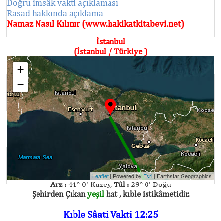
Doğru imsâk vakti açıklaması
Rasad hakkında açıklama
Namaz Nasıl Kılınır (www.hakikatkitabevi.net)
İstanbul
(İstanbul / Türkiye )
+
−
Leaflet
| Powered by
Esri
|
Earthstar Geographics
Arz :
41° 0' Kuzey,
Tûl :
29° 0' Doğu
Şehirden Çıkan
yeşil
hat , kıble istikâmetidir.
Kıble Sâati Vakti 12:25