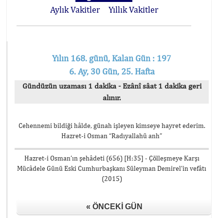
Aylık Vakitler
Yıllık Vakitler
Yılın 168. günü, Kalan Gün : 197
6. Ay, 30 Gün, 25. Hafta
Gündüzün uzaması 1 dakika - Ezânî sâat 1 dakika geri
alınır.
Cehennemi bildiği hâlde, günah işleyen kimseye hayret ederim.
Hazret-i Osman “Radıyallahü anh”
Hazret-i Osman’ın şehâdeti (656) [H:35] - Çölleşmeye Karşı
Mücâdele Günü Eski Cumhurbaşkanı Süleyman Demirel’in vefâtı
(2015)
« ÖNCEKI GÜN