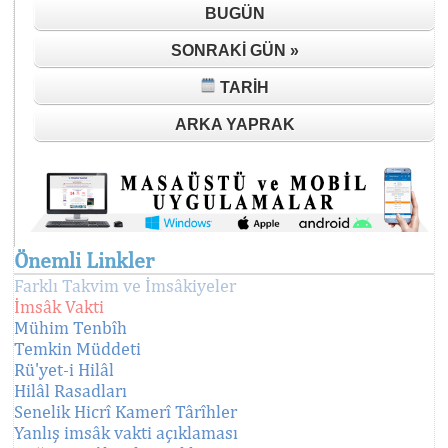
BUGÜN
SONRAKI GÜN »
TARIH
ARKA YAPRAK
Önemli Linkler
Farklı Takvim ve İmsâkiyeler
İmsâk Vakti
Mühim Tenbîh
Temkin Müddeti
Rü'yet-i Hilâl
Hilâl Rasadları
Senelik Hicrî Kamerî Târîhler
Yanlış imsâk vakti açıklaması