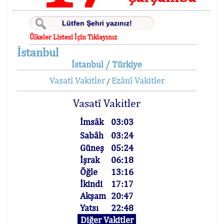
Ülkeler Listesi İçin Tıklayınız
İstanbul
İstanbul / Türkiye
Vasatî Vakitler
Ezânî Vakitler
/
Vasatî Vakitler
İmsâk
03:03
Sabâh
03:24
Güneş
05:24
İşrak
06:18
Öğle
13:16
İkindi
17:17
Akşam
20:47
Yatsı
22:48
Diğer Vakitler