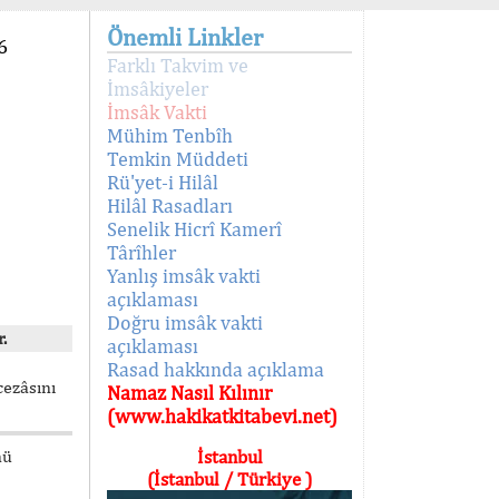
Önemli Linkler
6
Farklı Takvim ve
İmsâkiyeler
İmsâk Vakti
Mühim Tenbîh
Temkin Müddeti
Rü'yet-i Hilâl
Hilâl Rasadları
Senelik Hicrî Kamerî
Târîhler
Yanlış imsâk vakti
açıklaması
Doğru imsâk vakti
.
açıklaması
Rasad hakkında açıklama
cezâsını
Namaz Nasıl Kılınır
(www.hakikatkitabevi.net)
nü
İstanbul
(İstanbul / Türkiye )