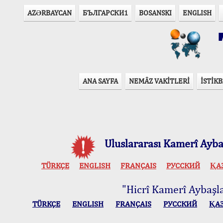
AZӘRBAYCAN
БЪЛГАРСКИ1
BOSANSKI
ENGLISH
T
ANA SAYFA
NEMÂZ VAKİTLERİ
İSTİKB
Uluslararası Kamerî Aybaş
TÜRKÇE
ENGLISH
FRANÇAIS
РУССКИЙ
ҚА
"Hicrî Kamerî Aybaşlar
TÜRKÇE
ENGLISH
FRANÇAIS
РУССКИЙ
ҚА