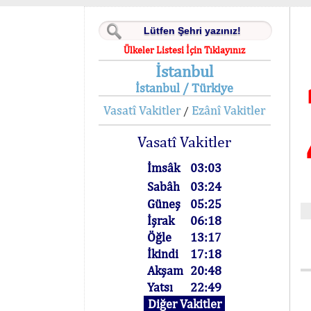
Ülkeler Listesi İçin Tıklayınız
İstanbul
İstanbul / Türkiye
Vasatî Vakitler
Ezânî Vakitler
/
Vasatî Vakitler
İmsâk
03:03
Sabâh
03:24
Güneş
05:25
İşrak
06:18
Öğle
13:17
İkindi
17:18
Akşam
20:48
Yatsı
22:49
Diğer Vakitler