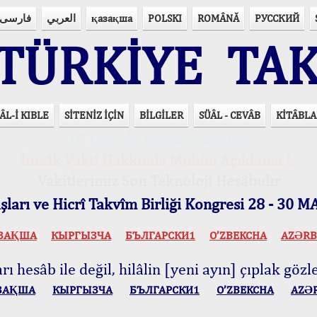
فارسی
العربي
қазақша
POLSKI
ROMÂNĂ
РУССКИЙ
ÜRKİYE TAK
ÂL-İ KIBLE
SİTENİZ İÇİN
BİLGİLER
SÜÂL - CEVÂB
KİTÂBLA
15 Lisânda Namaz Vakitleri
İmsâk Vakti Hakkında Mühim Açıklama !..
Vakitlerimiz Son Teknoloji Hesâbıdır
ları ve Hicrî Takvîm Birliği Kongresi 28 - 30
ЗАҚША
КЫPГЫЗЧA
БЪЛГАРСКИ1
O’ZBEKCHA
AZӘRB
ı hesâb ile değil, hilâlin [yeni ayın] çıplak gözle
ЗАҚША
КЫPГЫЗЧA
БЪЛГАРСКИ1
O’ZBEKCHA
AZӘ