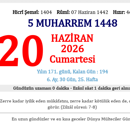
Hicrî Şemsî:
1404
Rûmî:
07 Haziran 1442
Hızır:
4
5 MUHARREM 1448
20
HAZİRAN
2026
Cumartesi
Yılın 171. günü, Kalan Gün : 194
6. Ay, 30 Gün, 25. Hafta
Gündüzün uzaması 0 dakika - Ezânî sâat 1 dakika geri alınır
Zerre kadar iyilik eden mükâfatını, zerre kadar kötülük eden de, 
görür. (Zilzâl sûresi: 7-8)
En uzun gündüzler ve en kısa geceler Dünya Mülteciler Gü