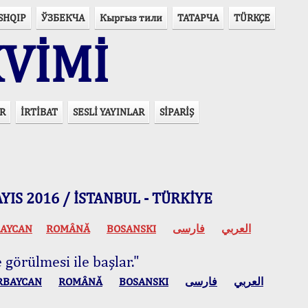
SHQIP
ЎЗБЕКЧА
Кыргыз тили
ТАТАРЧА
TÜRKÇE
VİMİ
R
İRTİBAT
SESLİ YAYINLAR
SİPARİŞ
 MAYIS 2016 / İSTANBUL - TÜRKİYE
AYCAN
ROMÂNĂ
BOSANSKI
فارسی
العربي
 görülmesi ile başlar."
RBAYCAN
ROMÂNĂ
BOSANSKI
فارسی
العربي