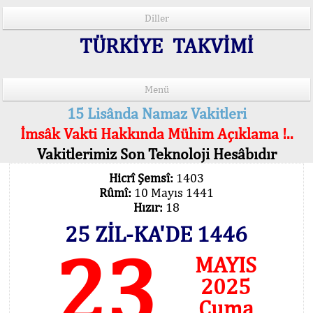
Diller
TÜRKİYE TAKVİMİ
Menü
15 Lisânda Namaz Vakitleri
İmsâk Vakti Hakkında Mühim Açıklama !..
Vakitlerimiz Son Teknoloji Hesâbıdır
Hicrî Şemsî:
1403
Rûmî:
10 Mayıs 1441
Hızır:
18
25 ZİL-KA'DE 1446
23
MAYIS
2025
Cuma