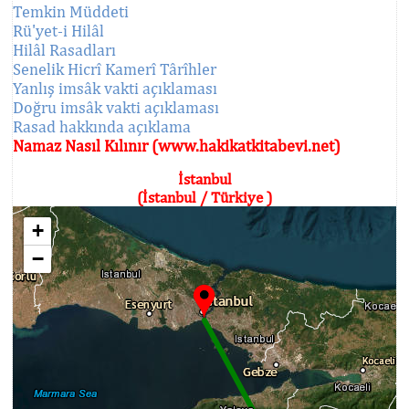
Temkin Müddeti
Rü'yet-i Hilâl
Hilâl Rasadları
Senelik Hicrî Kamerî Târîhler
Yanlış imsâk vakti açıklaması
Doğru imsâk vakti açıklaması
Rasad hakkında açıklama
Namaz Nasıl Kılınır (www.hakikatkitabevi.net)
İstanbul
(İstanbul / Türkiye )
+
−