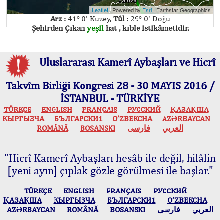
Leaflet
| Powered by
Esri
|
Earthstar Geographics
Arz :
41° 0' Kuzey,
Tûl :
29° 0' Doğu
Şehirden Çıkan
yeşil
hat , kıble istikâmetidir.
Uluslararası Kamerî Aybaşları ve Hicrî
Takvîm Birliği Kongresi 28 - 30 MAYIS 2016 /
İSTANBUL - TÜRKİYE
TÜRKÇE
ENGLISH
FRANÇAIS
РУССКИЙ
ҚАЗАҚША
КЫPГЫЗЧA
БЪЛГАРСКИ1
O’ZBEKCHA
AZӘRBAYCAN
ROMÂNĂ
BOSANSKI
فارسی
العربي
"Hicrî Kamerî Aybaşları hesâb ile değil, hilâlin
[yeni ayın] çıplak gözle görülmesi ile başlar."
TÜRKÇE
ENGLISH
FRANÇAIS
РУССКИЙ
ҚАЗАҚША
КЫPГЫЗЧA
БЪЛГАРСКИ1
O’ZBEKCHA
AZӘRBAYCAN
ROMÂNĂ
BOSANSKI
فارسی
العربي