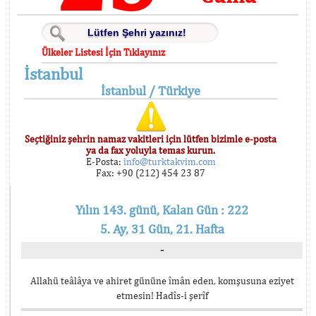
Ülkeler Listesi İçin Tıklayınız
İstanbul
İstanbul / Türkiye
Seçtiğiniz şehrin namaz vakitleri için lütfen bizimle e-posta
ya da fax yoluyla temas kurun.
E-Posta:
info@turktakvim.com
Fax: +90 (212) 454 23 87
Yılın 143. günü, Kalan Gün : 222
5. Ay, 31 Gün, 21. Hafta
-
Allahü teâlâya ve ahiret gününe îmân eden, komşusuna eziyet
etmesin! Hadîs-i şerîf