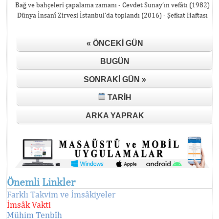
Bağ ve bahçeleri çapalama zamanı - Cevdet Sunay’ın vefâtı (1982)
Dünya İnsanî Zirvesi İstanbul’da toplandı (2016) - Şefkat Haftası
« ÖNCEKI GÜN
BUGÜN
SONRAKI GÜN »
TARIH
ARKA YAPRAK
Önemli Linkler
Farklı Takvim ve İmsâkiyeler
İmsâk Vakti
Mühim Tenbîh