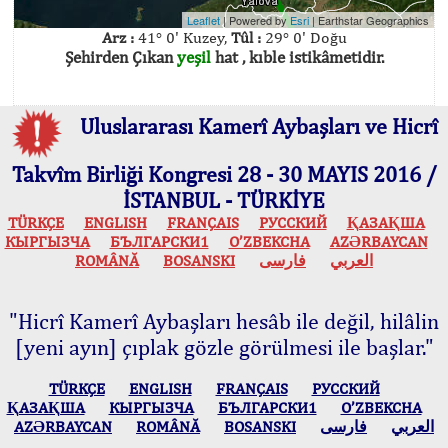
Leaflet
| Powered by
Esri
|
Earthstar Geographics
Arz :
41° 0' Kuzey,
Tûl :
29° 0' Doğu
Şehirden Çıkan
yeşil
hat , kıble istikâmetidir.
Uluslararası Kamerî Aybaşları ve Hicrî
Takvîm Birliği Kongresi 28 - 30 MAYIS 2016 /
İSTANBUL - TÜRKİYE
TÜRKÇE
ENGLISH
FRANÇAIS
РУССКИЙ
ҚАЗАҚША
КЫPГЫЗЧA
БЪЛГАРСКИ1
O’ZBEKCHA
AZӘRBAYCAN
ROMÂNĂ
BOSANSKI
فارسی
العربي
"Hicrî Kamerî Aybaşları hesâb ile değil, hilâlin
[yeni ayın] çıplak gözle görülmesi ile başlar."
TÜRKÇE
ENGLISH
FRANÇAIS
РУССКИЙ
ҚАЗАҚША
КЫPГЫЗЧA
БЪЛГАРСКИ1
O’ZBEKCHA
AZӘRBAYCAN
ROMÂNĂ
BOSANSKI
فارسی
العربي