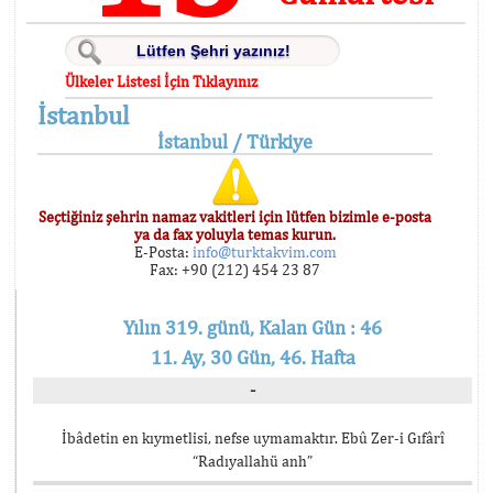
Ülkeler Listesi İçin Tıklayınız
İstanbul
İstanbul / Türkiye
Seçtiğiniz şehrin namaz vakitleri için lütfen bizimle e-posta
ya da fax yoluyla temas kurun.
E-Posta:
info@turktakvim.com
Fax: +90 (212) 454 23 87
Yılın 319. günü, Kalan Gün : 46
11. Ay, 30 Gün, 46. Hafta
-
İbâdetin en kıymetlisi, nefse uymamaktır. Ebû Zer-i Gıfârî
“Radıyallahü anh”