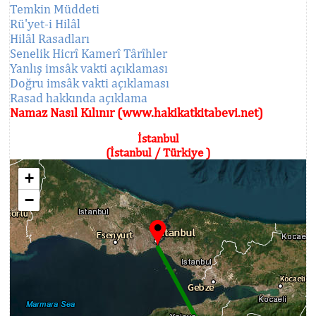
Temkin Müddeti
Rü'yet-i Hilâl
Hilâl Rasadları
Senelik Hicrî Kamerî Târîhler
Yanlış imsâk vakti açıklaması
Doğru imsâk vakti açıklaması
Rasad hakkında açıklama
Namaz Nasıl Kılınır (www.hakikatkitabevi.net)
İstanbul
(İstanbul / Türkiye )
+
−