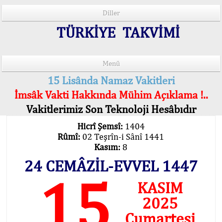
Diller
TÜRKİYE TAKVİMİ
Menü
15 Lisânda Namaz Vakitleri
İmsâk Vakti Hakkında Mühim Açıklama !..
Vakitlerimiz Son Teknoloji Hesâbıdır
Hicrî Şemsî:
1404
Rûmî:
02 Teşrîn-i Sânî 1441
Kasım:
8
24 CEMÂZİL-EVVEL 1447
15
KASIM
2025
Cumartesi