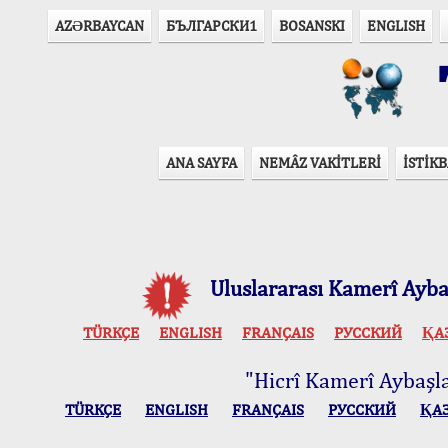
AZӘRBAYCAN
БЪЛГАРСКИ1
BOSANSKI
ENGLISH
T
ANA SAYFA
NEMÂZ VAKİTLERİ
İSTİKB
Uluslararası Kamerî Aybaş
TÜRKÇE
ENGLISH
FRANÇAIS
РУССКИЙ
ҚА
"Hicrî Kamerî Aybaşlar
TÜRKÇE
ENGLISH
FRANÇAIS
РУССКИЙ
ҚА