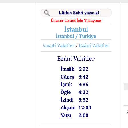
Ülkeler Listesi İçin Tıklayınız
İstanbul
İstanbul / Türkiye
Vasatî Vakitler
Ezânî Vakitler
/
Ezânî Vakitler
İmsâk
6:22
Güneş
8:42
İşrak
9:35
Öğle
4:32
İkindi
8:32
Akşam
12:00
Yatsı
2:00