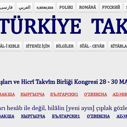
فارسی
العربي
қазақша
POLSKI
ROMÂNĂ
РУССКИЙ
ÜRKİYE TAK
ÂL-İ KIBLE
SİTENİZ İÇİN
BİLGİLER
SÜÂL - CEVÂB
KİTÂBLA
15 Lisânda Namaz Vakitleri
İmsâk Vakti Hakkında Mühim Açıklama !..
Vakitlerimiz Son Teknoloji Hesâbıdır
ları ve Hicrî Takvîm Birliği Kongresi 28 - 30
ЗАҚША
КЫPГЫЗЧA
БЪЛГАРСКИ1
O’ZBEKCHA
AZӘRB
ı hesâb ile değil, hilâlin [yeni ayın] çıplak gözle
ЗАҚША
КЫPГЫЗЧA
БЪЛГАРСКИ1
O’ZBEKCHA
AZӘ