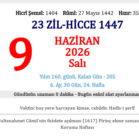
Hicrî Şemsî:
1404
Rûmî:
27 Mayıs 1442
Hızır:
35
23 ZİL-HİCCE 1447
9
HAZİRAN
2026
Salı
Yılın 160. günü, Kalan Gün : 205
6. Ay, 30 Gün, 24. Hafta
Gündüzün uzaması 0 dakika - Bugün ezânî sâat ayarlanmaz
Vaktini boş yere harcayan kimse, cahildir. Hadîs-i şerîf
Sultanahmet Câmii’nin ibâdete açılması (1617) Pirinç ekme zamanı
Koruma Haftası