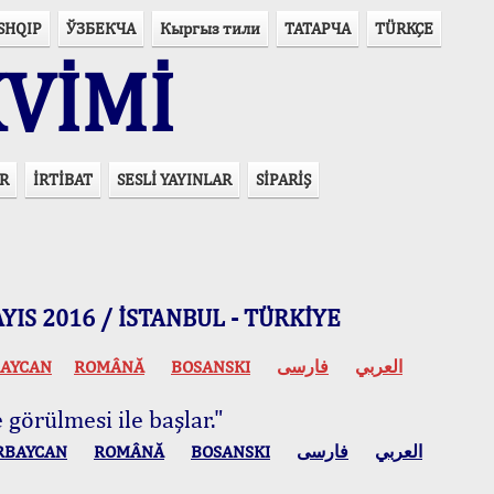
SHQIP
ЎЗБЕКЧА
Кыргыз тили
ТАТАРЧА
TÜRKÇE
VİMİ
R
İRTİBAT
SESLİ YAYINLAR
SİPARİŞ
 MAYIS 2016 / İSTANBUL - TÜRKİYE
AYCAN
ROMÂNĂ
BOSANSKI
فارسی
العربي
 görülmesi ile başlar."
RBAYCAN
ROMÂNĂ
BOSANSKI
فارسی
العربي