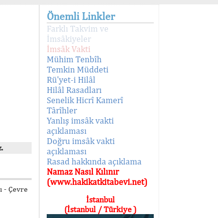
Önemli Linkler
Farklı Takvim ve
İmsâkiyeler
İmsâk Vakti
Mühim Tenbîh
Temkin Müddeti
Rü'yet-i Hilâl
Hilâl Rasadları
Senelik Hicrî Kamerî
Târîhler
Yanlış imsâk vakti
açıklaması
Doğru imsâk vakti
.
açıklaması
Rasad hakkında açıklama
Namaz Nasıl Kılınır
(www.hakikatkitabevi.net)
 - Çevre
İstanbul
(İstanbul / Türkiye )