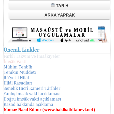
TARIH
ARKA YAPRAK
Önemli Linkler
Farklı Takvim ve İmsâkiyeler
İmsâk Vakti
Mühim Tenbîh
Temkin Müddeti
Rü'yet-i Hilâl
Hilâl Rasadları
Senelik Hicrî Kamerî Târîhler
Yanlış imsâk vakti açıklaması
Doğru imsâk vakti açıklaması
Rasad hakkında açıklama
Namaz Nasıl Kılınır (www.hakikatkitabevi.net)