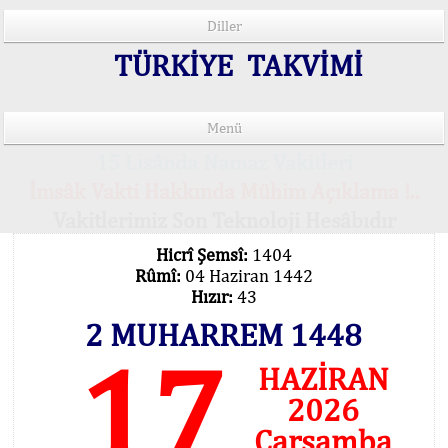
Diller
TÜRKİYE TAKVİMİ
Menü
15 Lisânda Namaz Vakitleri
İmsâk Vakti Hakkında Mühim Açıklama !..
Vakitlerimiz Son Teknoloji Hesâbıdır
Hicrî Şemsî:
1404
Rûmî:
04 Haziran 1442
Hızır:
43
2 MUHARREM 1448
17
HAZİRAN
2026
Çarşamba