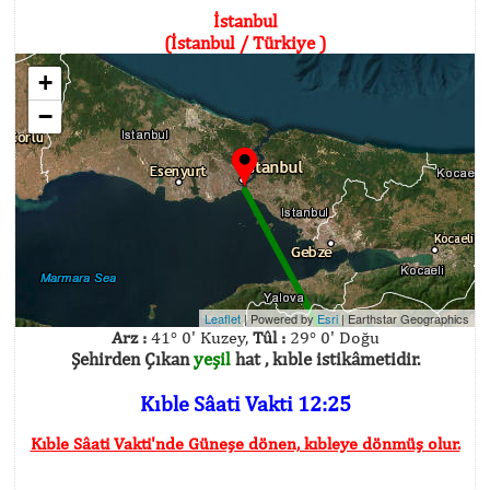
İstanbul
(İstanbul / Türkiye )
+
−
Leaflet
| Powered by
Esri
|
Earthstar Geographics
Arz :
41° 0' Kuzey,
Tûl :
29° 0' Doğu
Şehirden Çıkan
yeşil
hat , kıble istikâmetidir.
Kıble Sâati Vakti 12:25
Kıble Sâati Vakti'nde Güneşe dönen, kıbleye dönmüş olur.