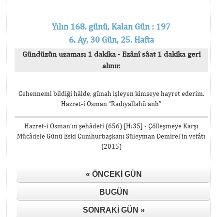
Yılın 168. günü, Kalan Gün : 197
6. Ay, 30 Gün, 25. Hafta
Gündüzün uzaması 1 dakika - Ezânî sâat 1 dakika geri
alınır.
Cehennemi bildiği hâlde, günah işleyen kimseye hayret ederim.
Hazret-i Osman “Radıyallahü anh”
Hazret-i Osman’ın şehâdeti (656) [H:35] - Çölleşmeye Karşı
Mücâdele Günü Eski Cumhurbaşkanı Süleyman Demirel’in vefâtı
(2015)
« ÖNCEKI GÜN
BUGÜN
SONRAKI GÜN »