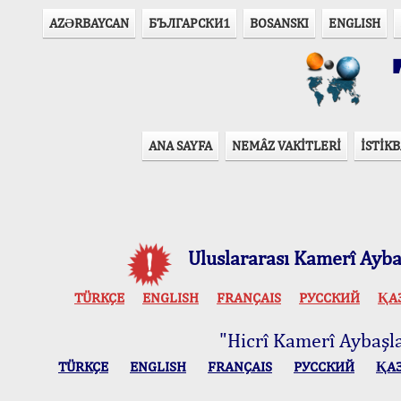
AZӘRBAYCAN
БЪЛГАРСКИ1
BOSANSKI
ENGLISH
T
ANA SAYFA
NEMÂZ VAKİTLERİ
İSTİKB
Uluslararası Kamerî Aybaş
TÜRKÇE
ENGLISH
FRANÇAIS
РУССКИЙ
ҚА
"Hicrî Kamerî Aybaşlar
TÜRKÇE
ENGLISH
FRANÇAIS
РУССКИЙ
ҚА