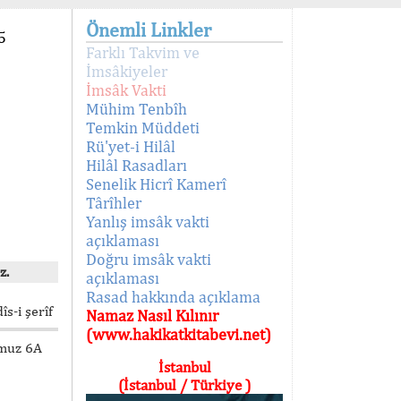
Önemli Linkler
5
Farklı Takvim ve
İmsâkiyeler
İmsâk Vakti
Mühim Tenbîh
Temkin Müddeti
Rü'yet-i Hilâl
Hilâl Rasadları
Senelik Hicrî Kamerî
Târîhler
Yanlış imsâk vakti
açıklaması
Doğru imsâk vakti
z.
açıklaması
Rasad hakkında açıklama
s-i şerîf
Namaz Nasıl Kılınır
(www.hakikatkitabevi.net)
umuz 6A
İstanbul
(İstanbul / Türkiye )