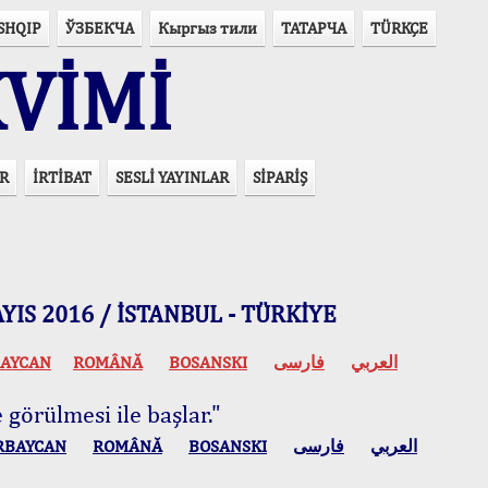
SHQIP
ЎЗБЕКЧА
Кыргыз тили
ТАТАРЧА
TÜRKÇE
VİMİ
R
İRTİBAT
SESLİ YAYINLAR
SİPARİŞ
 MAYIS 2016 / İSTANBUL - TÜRKİYE
AYCAN
ROMÂNĂ
BOSANSKI
فارسی
العربي
 görülmesi ile başlar."
RBAYCAN
ROMÂNĂ
BOSANSKI
فارسی
العربي