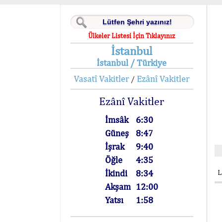
Ülkeler Listesi İçin Tıklayınız
İstanbul
İstanbul / Türkiye
Vasatî Vakitler
Ezânî Vakitler
/
Ezânî Vakitler
İmsâk
6:30
Güneş
8:47
İşrak
9:40
Öğle
4:35
L
İkindi
8:34
Akşam
12:00
Yatsı
1:58