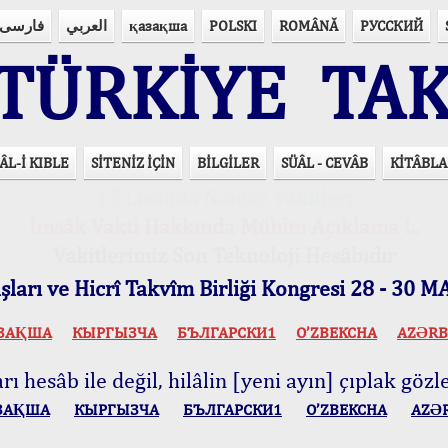
فارسی
العربي
қазақша
POLSKI
ROMÂNĂ
РУССКИЙ
ÜRKİYE TAK
ÂL-İ KIBLE
SİTENİZ İÇİN
BİLGİLER
SÜÂL - CEVÂB
KİTÂBLA
15 Lisânda Namaz Vakitleri
İmsâk Vakti Hakkında Mühim Açıklama !..
Vakitlerimiz Son Teknoloji Hesâbıdır
ları ve Hicrî Takvîm Birliği Kongresi 28 - 30
ЗАҚША
КЫPГЫЗЧA
БЪЛГАРСКИ1
O’ZBEKCHA
AZӘRB
ı hesâb ile değil, hilâlin [yeni ayın] çıplak gözle
ЗАҚША
КЫPГЫЗЧA
БЪЛГАРСКИ1
O’ZBEKCHA
AZӘ