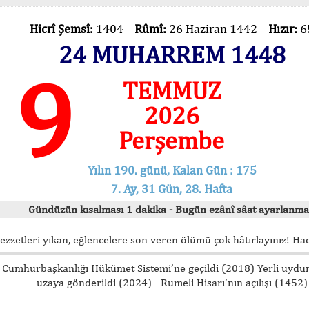
Hicrî Şemsî:
1404
Rûmî:
26 Haziran 1442
Hızır:
6
24 MUHARREM 1448
9
TEMMUZ
2026
Perşembe
Yılın 190. günü, Kalan Gün : 175
7. Ay, 31 Gün, 28. Hafta
Gündüzün kısalması 1 dakika - Bugün ezânî sâat ayarlanma
ezzetleri yıkan, eğlencelere son veren ölümü çok hâtırlayınız! Hadî
Cumhurbaşkanlığı Hükümet Sistemi’ne geçildi (2018) Yerli uyd
uzaya gönderildi (2024) - Rumeli Hisarı’nın açılışı (1452)