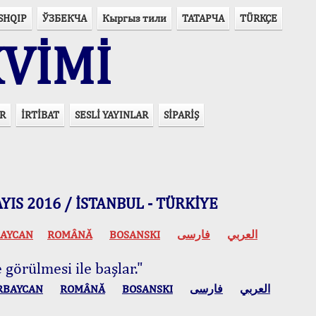
SHQIP
ЎЗБЕКЧА
Кыргыз тили
ТАТАРЧА
TÜRKÇE
VİMİ
R
İRTİBAT
SESLİ YAYINLAR
SİPARİŞ
 MAYIS 2016 / İSTANBUL - TÜRKİYE
AYCAN
ROMÂNĂ
BOSANSKI
فارسی
العربي
 görülmesi ile başlar."
RBAYCAN
ROMÂNĂ
BOSANSKI
فارسی
العربي