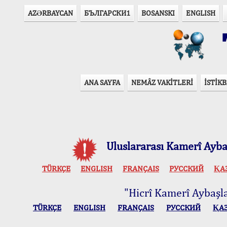
AZӘRBAYCAN
БЪЛГАРСКИ1
BOSANSKI
ENGLISH
T
ANA SAYFA
NEMÂZ VAKİTLERİ
İSTİKB
Uluslararası Kamerî Aybaş
TÜRKÇE
ENGLISH
FRANÇAIS
РУССКИЙ
ҚА
"Hicrî Kamerî Aybaşlar
TÜRKÇE
ENGLISH
FRANÇAIS
РУССКИЙ
ҚА