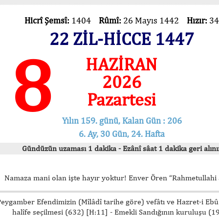
Hicrî Şemsî:
1404
Rûmî:
26 Mayıs 1442
Hızır:
34
22 ZİL-HİCCE 1447
8
HAZİRAN
2026
Pazartesi
Yılın 159. günü, Kalan Gün : 206
6. Ay, 30 Gün, 24. Hafta
Gündüzün uzaması 1 dakika - Ezânî sâat 1 dakika geri alınır
Namaza mani olan işte hayır yoktur! Enver Ören “Rahmetullahi 
eygamber Efendimizin (Mîlâdî tarihe göre) vefâtı ve Hazret-i Ebû
halîfe seçilmesi (632) [H:11] - Emekli Sandığının kuruluşu (1