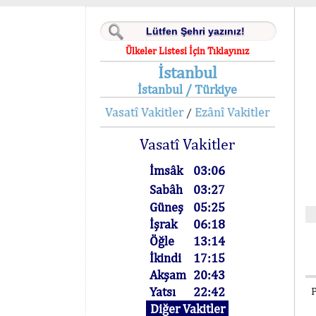
Ülkeler Listesi İçin Tıklayınız
İstanbul
İstanbul / Türkiye
Vasatî Vakitler
Ezânî Vakitler
/
Vasatî Vakitler
İmsâk
03:06
Sabâh
03:27
Güneş
05:25
İşrak
06:18
Öğle
13:14
İkindi
17:15
Akşam
20:43
Yatsı
22:42
P
Diğer Vakitler