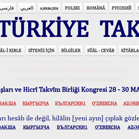
فارسی
العربي
қазақша
POLSKI
ROMÂNĂ
РУССКИЙ
ÜRKİYE TAK
ÂL-İ KIBLE
SİTENİZ İÇİN
BİLGİLER
SÜÂL - CEVÂB
KİTÂBLA
15 Lisânda Namaz Vakitleri
İmsâk Vakti Hakkında Mühim Açıklama !..
Vakitlerimiz Son Teknoloji Hesâbıdır
ları ve Hicrî Takvîm Birliği Kongresi 28 - 30
ЗАҚША
КЫPГЫЗЧA
БЪЛГАРСКИ1
O’ZBEKCHA
AZӘRB
ı hesâb ile değil, hilâlin [yeni ayın] çıplak gözle
ЗАҚША
КЫPГЫЗЧA
БЪЛГАРСКИ1
O’ZBEKCHA
AZӘ