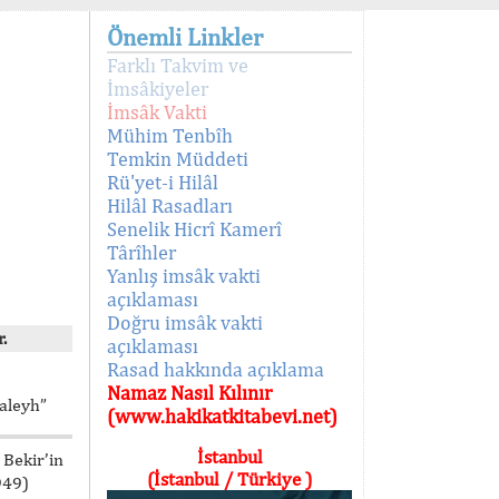
Önemli Linkler
Farklı Takvim ve
İmsâkiyeler
İmsâk Vakti
Mühim Tenbîh
Temkin Müddeti
Rü'yet-i Hilâl
Hilâl Rasadları
Senelik Hicrî Kamerî
Târîhler
Yanlış imsâk vakti
açıklaması
Doğru imsâk vakti
.
açıklaması
Rasad hakkında açıklama
Namaz Nasıl Kılınır
aleyh”
(www.hakikatkitabevi.net)
İstanbul
 Bekir’in
(İstanbul / Türkiye )
949)