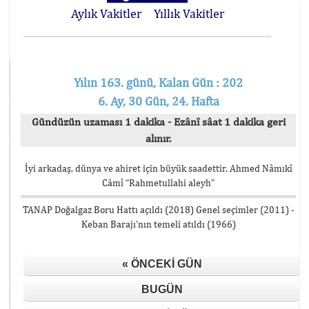
Aylık Vakitler
Yıllık Vakitler
Yılın 163. günü, Kalan Gün : 202
6. Ay, 30 Gün, 24. Hafta
Gündüzün uzaması 1 dakika - Ezânî sâat 1 dakika geri
alınır.
İyi arkadaş, dünya ve ahiret için büyük saadettir. Ahmed Nâmıkî
Câmî “Rahmetullahi aleyh”
TANAP Doğalgaz Boru Hattı açıldı (2018) Genel seçimler (2011) -
Keban Barajı’nın temeli atıldı (1966)
« ÖNCEKI GÜN
BUGÜN