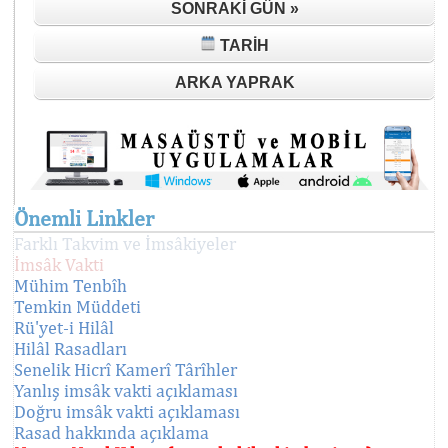
SONRAKI GÜN »
TARIH
ARKA YAPRAK
Önemli Linkler
Farklı Takvim ve İmsâkiyeler
İmsâk Vakti
Mühim Tenbîh
Temkin Müddeti
Rü'yet-i Hilâl
Hilâl Rasadları
Senelik Hicrî Kamerî Târîhler
Yanlış imsâk vakti açıklaması
Doğru imsâk vakti açıklaması
Rasad hakkında açıklama