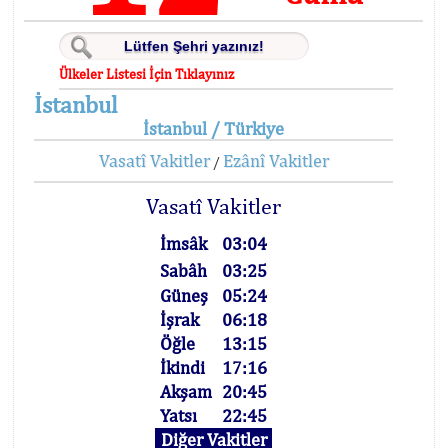
Ülkeler Listesi İçin Tıklayınız
İstanbul
İstanbul / Türkiye
Vasatî Vakitler
Ezânî Vakitler
/
Vasatî Vakitler
İmsâk
03:04
Sabâh
03:25
Güneş
05:24
İşrak
06:18
Öğle
13:15
İkindi
17:16
Akşam
20:45
Yatsı
22:45
Diğer Vakitler