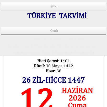
Diller
TÜRKİYE TAKVİMİ
Menü
15 Lisânda Namaz Vakitleri
İmsâk Vakti Hakkında Mühim Açıklama !..
Vakitlerimiz Son Teknoloji Hesâbıdır
Hicrî Şemsî:
1404
Rûmî:
30 Mayıs 1442
Hızır:
38
26 ZİL-HİCCE 1447
12
HAZİRAN
2026
Cuma