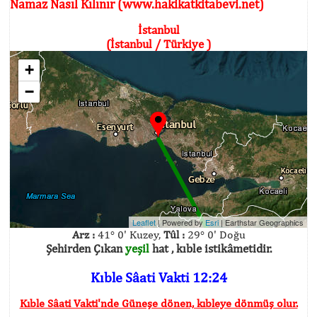
Namaz Nasıl Kılınır (www.hakikatkitabevi.net)
İstanbul
(İstanbul / Türkiye )
+
−
Leaflet
| Powered by
Esri
|
Earthstar Geographics
Arz :
41° 0' Kuzey,
Tûl :
29° 0' Doğu
Şehirden Çıkan
yeşil
hat , kıble istikâmetidir.
Kıble Sâati Vakti 12:24
Kıble Sâati Vakti'nde Güneşe dönen, kıbleye dönmüş olur.