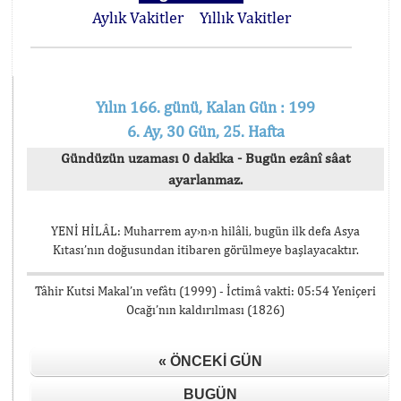
Aylık Vakitler
Yıllık Vakitler
Yılın 166. günü, Kalan Gün : 199
6. Ay, 30 Gün, 25. Hafta
Gündüzün uzaması 0 dakika - Bugün ezânî sâat
ayarlanmaz.
YENİ HİLÂL: Muharrem ay›n›n hilâli, bugün ilk defa Asya
Kıtası’nın doğusundan itibaren görülmeye başlayacaktır.
Tâhir Kutsi Makal’ın vefâtı (1999) - İctimâ vakti: 05:54 Yeniçeri
Ocağı’nın kaldırılması (1826)
« ÖNCEKI GÜN
BUGÜN