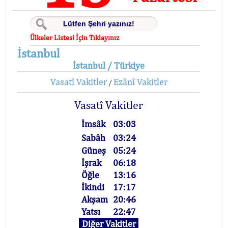
Ülkeler Listesi İçin Tıklayınız
İstanbul
İstanbul / Türkiye
Vasatî Vakitler
Ezânî Vakitler
/
Vasatî Vakitler
İmsâk
03:03
Sabâh
03:24
Güneş
05:24
İşrak
06:18
Öğle
13:16
İkindi
17:17
Akşam
20:46
Yatsı
22:47
Diğer Vakitler