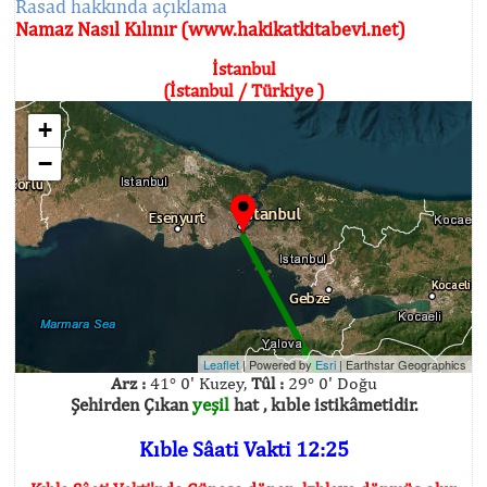
Rasad hakkında açıklama
Namaz Nasıl Kılınır (www.hakikatkitabevi.net)
İstanbul
(İstanbul / Türkiye )
+
−
Leaflet
| Powered by
Esri
|
Earthstar Geographics
Arz :
41° 0' Kuzey,
Tûl :
29° 0' Doğu
Şehirden Çıkan
yeşil
hat , kıble istikâmetidir.
Kıble Sâati Vakti 12:25