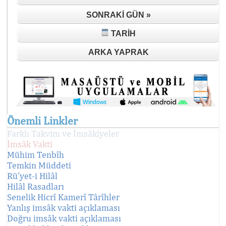
SONRAKI GÜN »
TARIH
ARKA YAPRAK
Önemli Linkler
Farklı Takvim ve İmsâkiyeler
İmsâk Vakti
Mühim Tenbîh
Temkin Müddeti
Rü'yet-i Hilâl
Hilâl Rasadları
Senelik Hicrî Kamerî Târîhler
Yanlış imsâk vakti açıklaması
Doğru imsâk vakti açıklaması