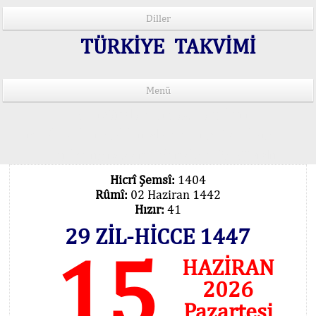
Diller
TÜRKİYE TAKVİMİ
Menü
15 Lisânda Namaz Vakitleri
İmsâk Vakti Hakkında Mühim Açıklama !..
Vakitlerimiz Son Teknoloji Hesâbıdır
Hicrî Şemsî:
1404
Rûmî:
02 Haziran 1442
Hızır:
41
29 ZİL-HİCCE 1447
15
HAZİRAN
2026
Pazartesi