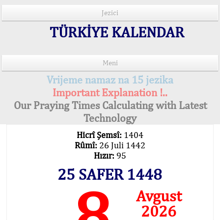
Jezici
TÜRKİYE KALENDAR
Meni
Vrijeme namaz na 15 jezika
Important Explanation !..
Our Praying Times Calculating with Latest
Technology
Hicrî Şemsî:
1404
Rûmî:
26 Juli 1442
Hızır:
95
25 SAFER 1448
8
Avgust
2026