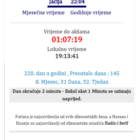
Jacija
22:04
Mjesečne vrijeme
Godišnje vrijeme
Vrijeme do akšama
01:07:18
Lokalno vrijeme
19:13:42
220. dan u godini , Preostalo dana : 145
8. Mjesec, 31 Dana, 32. Tjedan
Dan skraćuje 2 minuta - Ezânî sâat 1 Minuta se uzimaju
naprijed.
Fatima je najuzvišenija od svih džennetskih žena, a Hassan i
Husejn su najuzvišeniji od džennetske mladića
Hadis-i šerif