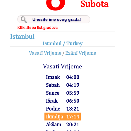
Subota
Kliknite za list gradova
Istanbul
Istanbul / Turkey
Vasatî Vrijeme
Ezânî Vrijeme
/
Vasatî Vrijeme
Imsak
04:00
Sabah
04:19
Sunce
05:59
Išrak
06:50
Podne
13:21
Ikindija
17:14
Akšam
20:21