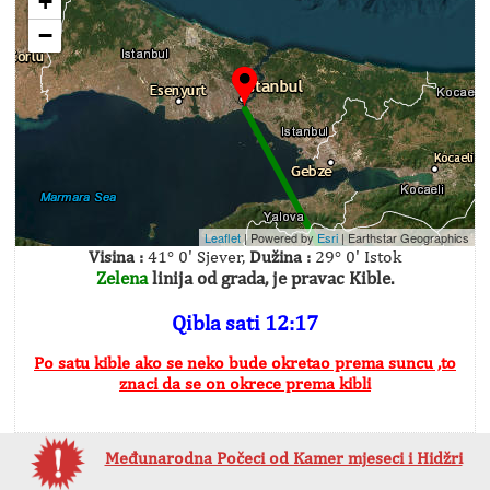
+
−
Leaflet
| Powered by
Esri
|
Earthstar Geographics
Visina :
41° 0' Sjever,
Dužina :
29° 0' Istok
Zelena
linija od grada, je pravac Kible.
Qibla sati 12:17
Po satu kible ako se neko bude okretao prema suncu ,to
znaci da se on okrece prema kibli
Međunarodna Počeci od Kamer mjeseci i Hidžri