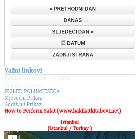
« PRETHODNI DAN
DANAS
SLJEDEĆI DAN »
DATUM
ZADNJI STRANA
Važni linkovi
Različiti kalendar i İmsakije
Imsâka Vremenu
IZGLED POLUMJESECA
Mjesečni Prikaz
Godiš,nji Prikaz
How to Perform Salat (www.hakikatkitabevi.net)
Istanbul
(Istanbul / Turkey )