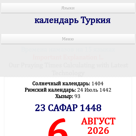
Языки
календарь Туркия
Меню
Времена намазов на 15 языках
Important Explanation !..
Our Praying Times Calculating with Latest
Technology
Солнечный календарь:
1404
Римский календарь:
24 Июль 1442
Хызыр:
93
23 САФАР 1448
6
АВГУСТ
2026