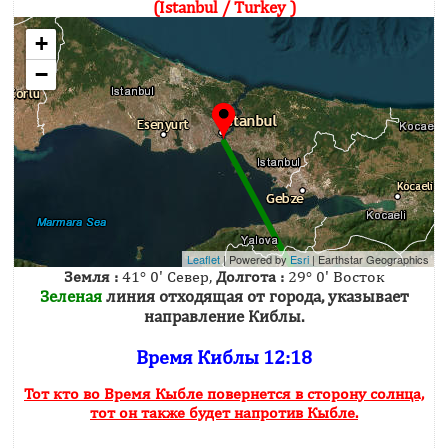
(Istanbul / Turkey )
+
−
Leaflet
| Powered by
Esri
|
Earthstar Geographics
Земля :
41° 0' Север,
Долгота :
29° 0' Восток
Зеленая
линия отходящая от города, указывает
направление Киблы.
Время Киблы 12:18
Тот кто во Время Кыбле повернется в сторону солнца,
тот он также будет напротив Кыбле.