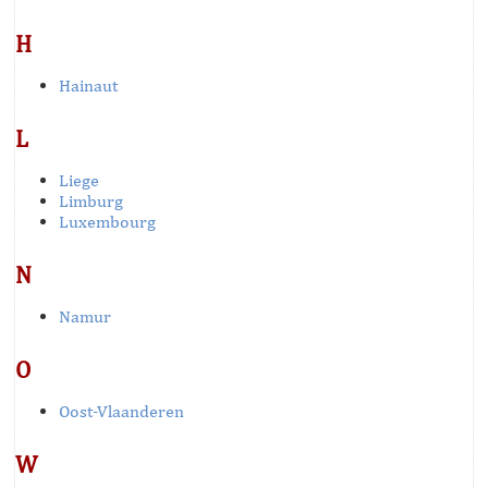
H
Hainaut
L
Liege
Limburg
Luxembourg
N
Namur
O
Oost-Vlaanderen
W