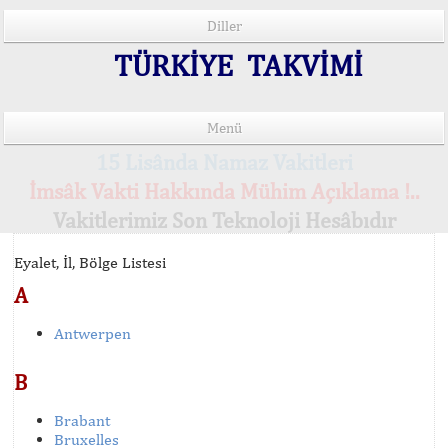
Diller
TÜRKİYE TAKVİMİ
Menü
15 Lisânda Namaz Vakitleri
İmsâk Vakti Hakkında Mühim Açıklama !..
Vakitlerimiz Son Teknoloji Hesâbıdır
Eyalet, İl, Bölge Listesi
A
Antwerpen
B
Brabant
Bruxelles