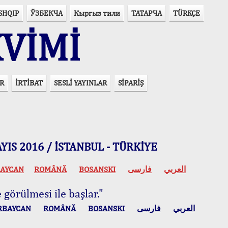
SHQIP
ЎЗБЕКЧА
Кыргыз тили
ТАТАРЧА
TÜRKÇE
VİMİ
R
İRTİBAT
SESLİ YAYINLAR
SİPARİŞ
 MAYIS 2016 / İSTANBUL - TÜRKİYE
AYCAN
ROMÂNĂ
BOSANSKI
فارسی
العربي
 görülmesi ile başlar."
RBAYCAN
ROMÂNĂ
BOSANSKI
فارسی
العربي