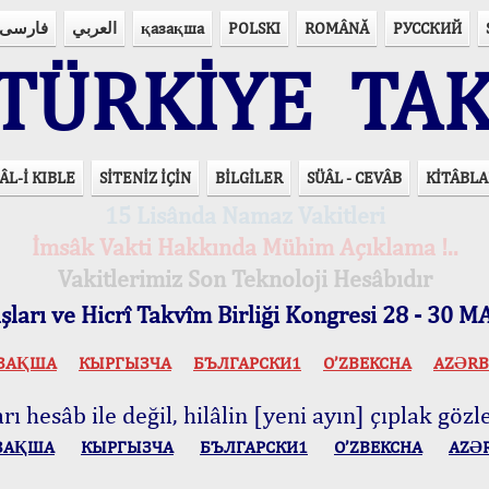
فارسی
العربي
қазақша
POLSKI
ROMÂNĂ
РУССКИЙ
ÜRKİYE TAK
ÂL-İ KIBLE
SİTENİZ İÇİN
BİLGİLER
SÜÂL - CEVÂB
KİTÂBLA
15 Lisânda Namaz Vakitleri
İmsâk Vakti Hakkında Mühim Açıklama !..
Vakitlerimiz Son Teknoloji Hesâbıdır
ları ve Hicrî Takvîm Birliği Kongresi 28 - 30
ЗАҚША
КЫPГЫЗЧA
БЪЛГАРСКИ1
O’ZBEKCHA
AZӘRB
ı hesâb ile değil, hilâlin [yeni ayın] çıplak gözle
ЗАҚША
КЫPГЫЗЧA
БЪЛГАРСКИ1
O’ZBEKCHA
AZӘ