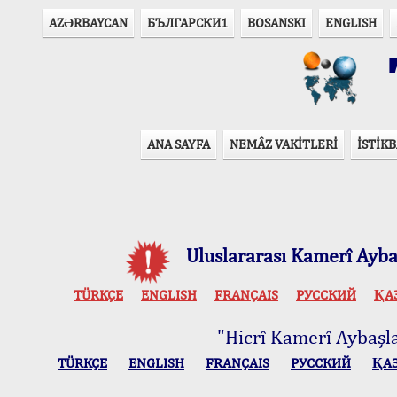
AZӘRBAYCAN
БЪЛГАРСКИ1
BOSANSKI
ENGLISH
T
ANA SAYFA
NEMÂZ VAKİTLERİ
İSTİKB
Uluslararası Kamerî Aybaş
TÜRKÇE
ENGLISH
FRANÇAIS
РУССКИЙ
ҚА
"Hicrî Kamerî Aybaşlar
TÜRKÇE
ENGLISH
FRANÇAIS
РУССКИЙ
ҚА