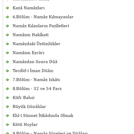
Kazâ Namâzları
6.Bölüm - Namâz Kılmayanlar
Namâz Kılanların Fazîletleri
Namâzın Hakîkati
Namâzdaki Üstünlükler
Namâzın Esrârı
Namâzdan Sonra Düâ
Tecdîd-i İman Düâsı
7.Bölüm - Namâz Iskâtı
8.Bölüm - 32 ve 54 Farz
Küfr Bahsi
Büyük Günâhlar
Ehl-i Sünnet İtikâdında Olmak
Kötü Huylar
9.Bölüm - Namâz Sûreleri ve Düâları