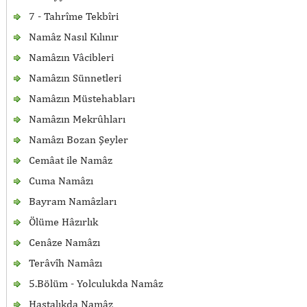
7 - Tahrîme Tekbîri
Namâz Nasıl Kılınır
Namâzın Vâcibleri
Namâzın Sünnetleri
Namâzın Müstehabları
Namâzın Mekrûhları
Namâzı Bozan Şeyler
Cemâat ile Namâz
Cuma Namâzı
Bayram Namâzları
Ölüme Hâzırlık
Cenâze Namâzı
Terâvîh Namâzı
5.Bölüm - Yolculukda Namâz
Hastalıkda Namâz