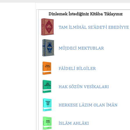
Dinlemek İstediğiniz Kitâba Tıklayınız
TAM İLMİHÂL SE'ÂDET-İ EBEDİYYE
MÜJDECİ MEKTUBLAR
FÂİDELİ BİLGİLER
HAK SÖZÜN VESÎKALARI
HERKESE LÂZIM OLAN ÎMÂN
İSLÂM AHLÂKI