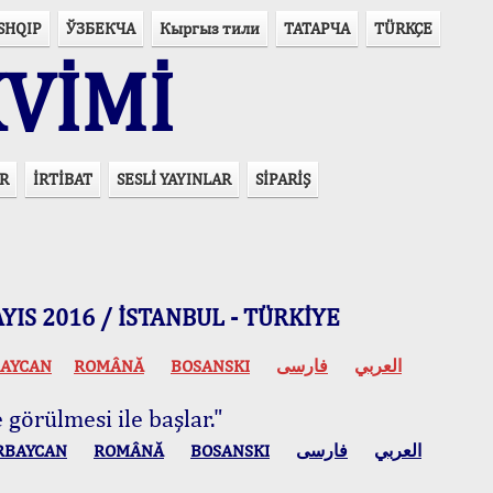
SHQIP
ЎЗБЕКЧА
Кыргыз тили
ТАТАРЧА
TÜRKÇE
VİMİ
R
İRTİBAT
SESLİ YAYINLAR
SİPARİŞ
 MAYIS 2016 / İSTANBUL - TÜRKİYE
AYCAN
ROMÂNĂ
BOSANSKI
فارسی
العربي
 görülmesi ile başlar."
RBAYCAN
ROMÂNĂ
BOSANSKI
فارسی
العربي