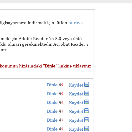
lgisayarınıza indirmek için lütfen
buraya
lmek için Adobe Reader 'ın 5.0 veya üstü
lü olması gerekmektedir. Acrobat Reader'i
nız.
z konunun hizâsındaki
"Dinle"
linkine tıklayınız
Dinle
Kaydet
Dinle
Kaydet
Dinle
Kaydet
Dinle
Kaydet
Dinle
Kaydet
Dinle
Kaydet