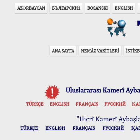
AZӘRBAYCAN
БЪЛГАРСКИ1
BOSANSKI
ENGLISH
T
ANA SAYFA
NEMÂZ VAKİTLERİ
İSTİKB
Uluslararası Kamerî Aybaş
TÜRKÇE
ENGLISH
FRANÇAIS
РУССКИЙ
ҚА
"Hicrî Kamerî Aybaşlar
TÜRKÇE
ENGLISH
FRANÇAIS
РУССКИЙ
ҚА