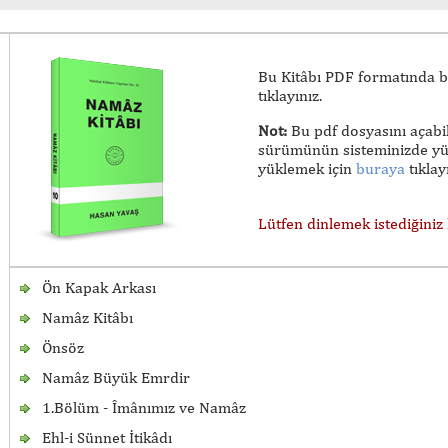
Bu Kitâbı PDF formatında bi
tıklayınız.
Not:
Bu pdf dosyasını açabi
sürümünün sisteminizde yük
yüklemek için
buraya
tıklayı
Lütfen dinlemek istediğini
Ön Kapak Arkası
Namâz Kitâbı
Önsöz
Namâz Büyük Emrdir
1.Bölüm - Îmânımız ve Namâz
Ehl-i Sünnet İtikâdı