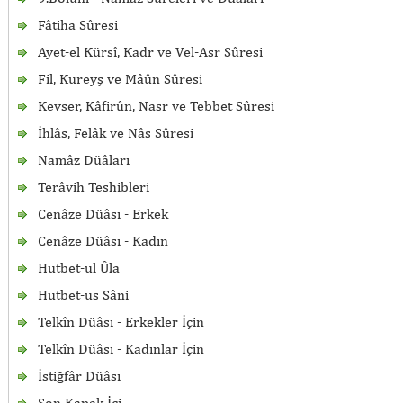
Fâtiha Sûresi
Ayet-el Kürsî, Kadr ve Vel-Asr Sûresi
Fil, Kureyş ve Mâûn Sûresi
Kevser, Kâfirûn, Nasr ve Tebbet Sûresi
İhlâs, Felâk ve Nâs Sûresi
Namâz Düâları
Terâvih Teshibleri
Cenâze Düâsı - Erkek
Cenâze Düâsı - Kadın
Hutbet-ul Ûla
Hutbet-us Sâni
Telkîn Düâsı - Erkekler İçin
Telkîn Düâsı - Kadınlar İçin
İstiğfâr Düâsı
Son Kapak İçi