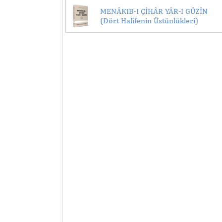
MENÂKIB-I ÇİHÂR YÂR-I GÜZÎN
(Dört Halîfenin Üstünlükleri)