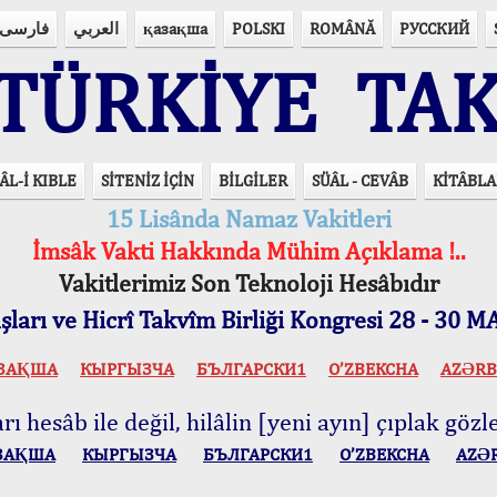
فارسی
العربي
қазақша
POLSKI
ROMÂNĂ
РУССКИЙ
ÜRKİYE TAK
ÂL-İ KIBLE
SİTENİZ İÇİN
BİLGİLER
SÜÂL - CEVÂB
KİTÂBLA
15 Lisânda Namaz Vakitleri
İmsâk Vakti Hakkında Mühim Açıklama !..
Vakitlerimiz Son Teknoloji Hesâbıdır
ları ve Hicrî Takvîm Birliği Kongresi 28 - 30
ЗАҚША
КЫPГЫЗЧA
БЪЛГАРСКИ1
O’ZBEKCHA
AZӘRB
ı hesâb ile değil, hilâlin [yeni ayın] çıplak gözle
ЗАҚША
КЫPГЫЗЧA
БЪЛГАРСКИ1
O’ZBEKCHA
AZӘ