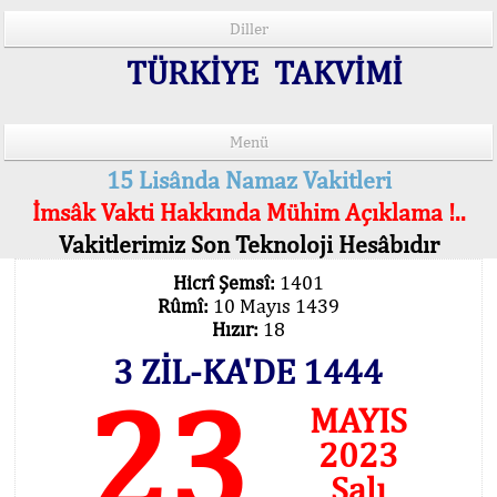
Diller
TÜRKİYE TAKVİMİ
Menü
15 Lisânda Namaz Vakitleri
İmsâk Vakti Hakkında Mühim Açıklama !..
Vakitlerimiz Son Teknoloji Hesâbıdır
Hicrî Şemsî:
1401
Rûmî:
10 Mayıs 1439
Hızır:
18
3 ZİL-KA'DE 1444
23
MAYIS
2023
Salı