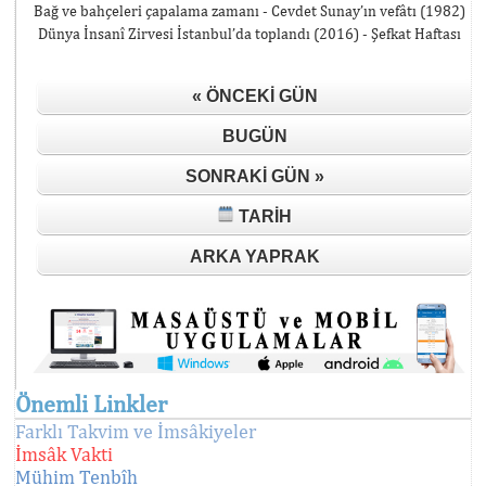
Bağ ve bahçeleri çapalama zamanı - Cevdet Sunay’ın vefâtı (1982)
Dünya İnsanî Zirvesi İstanbul’da toplandı (2016) - Şefkat Haftası
« ÖNCEKI GÜN
BUGÜN
SONRAKI GÜN »
TARIH
ARKA YAPRAK
Önemli Linkler
Farklı Takvim ve İmsâkiyeler
İmsâk Vakti
Mühim Tenbîh