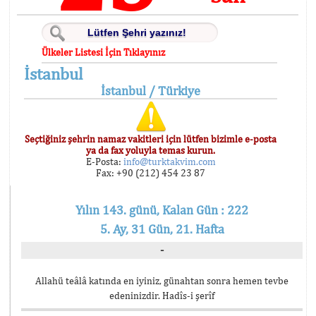
Ülkeler Listesi İçin Tıklayınız
İstanbul
İstanbul / Türkiye
Seçtiğiniz şehrin namaz vakitleri için lütfen bizimle e-posta
ya da fax yoluyla temas kurun.
E-Posta:
info@turktakvim.com
Fax: +90 (212) 454 23 87
Yılın 143. günü, Kalan Gün : 222
5. Ay, 31 Gün, 21. Hafta
-
Allahü teâlâ katında en iyiniz, günahtan sonra hemen tevbe
edeninizdir. Hadîs-i şerîf