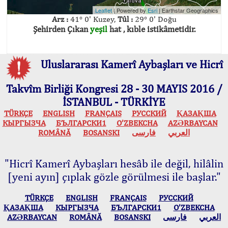
Leaflet
| Powered by
Esri
|
Earthstar Geographics
Arz :
41° 0' Kuzey,
Tûl :
29° 0' Doğu
Şehirden Çıkan
yeşil
hat , kıble istikâmetidir.
Uluslararası Kamerî Aybaşları ve Hicrî
Takvîm Birliği Kongresi 28 - 30 MAYIS 2016 /
İSTANBUL - TÜRKİYE
TÜRKÇE
ENGLISH
FRANÇAIS
РУССКИЙ
ҚАЗАҚША
КЫPГЫЗЧA
БЪЛГАРСКИ1
O’ZBEKCHA
AZӘRBAYCAN
ROMÂNĂ
BOSANSKI
فارسی
العربي
"Hicrî Kamerî Aybaşları hesâb ile değil, hilâlin
[yeni ayın] çıplak gözle görülmesi ile başlar."
TÜRKÇE
ENGLISH
FRANÇAIS
РУССКИЙ
ҚАЗАҚША
КЫPГЫЗЧA
БЪЛГАРСКИ1
O’ZBEKCHA
AZӘRBAYCAN
ROMÂNĂ
BOSANSKI
فارسی
العربي