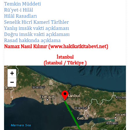
Temkin Müddeti
Rü'yet-i Hilâl
Hilâl Rasadları
Senelik Hicrî Kamerî Târîhler
Yanlış imsâk vakti açıklaması
Doğru imsâk vakti açıklaması
Rasad hakkında açıklama
Namaz Nasıl Kılınır (www.hakikatkitabevi.net)
İstanbul
(İstanbul / Türkiye )
+
−