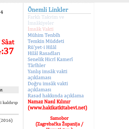
Önemli Linkler
94
Farklı Takvim ve
İmsâkiyeler
İmsâk Vakti
Mühim Tenbîh
 Sâat
Temkin Müddeti
Rü'yet-i Hilâl
4:37
Hilâl Rasadları
Senelik Hicrî Kamerî
Târîhler
Yanlış imsâk vakti
açıklaması
Doğru imsâk vakti
açıklaması
r.
Rasad hakkında açıklama
Namaz Nasıl Kılınır
i kaldırıp
(www.hakikatkitabevi.net)
Samobor
 (2016)
(Zagrebačka Županija /