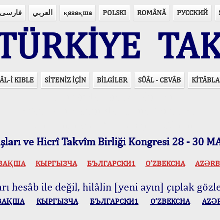
فارسی
العربي
қазақша
POLSKI
ROMÂNĂ
РУССКИЙ
ÜRKİYE TAK
ÂL-İ KIBLE
SİTENİZ İÇİN
BİLGİLER
SÜÂL - CEVÂB
KİTÂBLA
15 Lisânda Namaz Vakitleri
İmsâk Vakti Hakkında Mühim Açıklama !..
Vakitlerimiz Son Teknoloji Hesâbıdır
ları ve Hicrî Takvîm Birliği Kongresi 28 - 30
ЗАҚША
КЫPГЫЗЧA
БЪЛГАРСКИ1
O’ZBEKCHA
AZӘRB
ı hesâb ile değil, hilâlin [yeni ayın] çıplak gözle
ЗАҚША
КЫPГЫЗЧA
БЪЛГАРСКИ1
O’ZBEKCHA
AZӘ