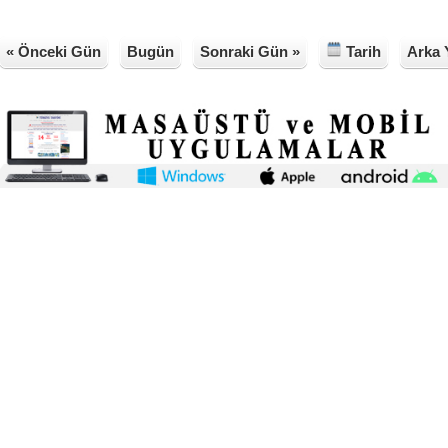
« Önceki Gün
Bugün
Sonraki Gün »
Tarih
Arka 