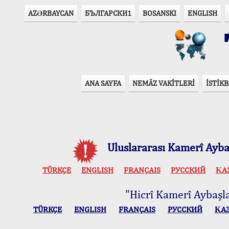
AZӘRBAYCAN
БЪЛГАРСКИ1
BOSANSKI
ENGLISH
T
ANA SAYFA
NEMÂZ VAKİTLERİ
İSTİKB
Uluslararası Kamerî Aybaş
TÜRKÇE
ENGLISH
FRANÇAIS
РУССКИЙ
ҚА
"Hicrî Kamerî Aybaşlar
TÜRKÇE
ENGLISH
FRANÇAIS
РУССКИЙ
ҚА