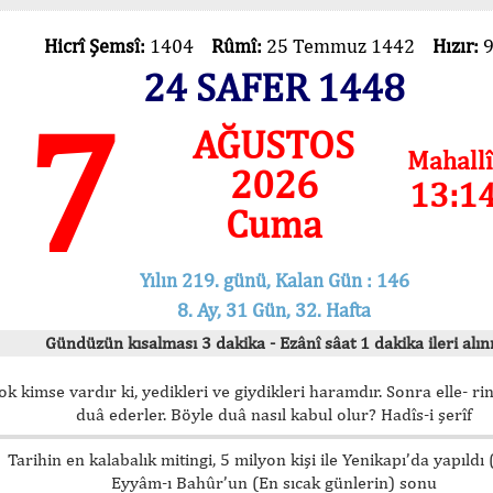
Hicrî Şemsî:
1404
Rûmî:
25 Temmuz 1442
Hızır:
24 SAFER 1448
7
AĞUSTOS
Mahallî
2026
13:1
Cuma
Yılın 219. günü, Kalan Gün : 146
8. Ay, 31 Gün, 32. Hafta
Gündüzün kısalması 3 dakika - Ezânî sâat 1 dakika ileri alını
ok kimse vardır ki, yedikleri ve giydikleri haramdır. Sonra elle- rin
duâ ederler. Böyle duâ nasıl kabul olur? Hadîs-i şerîf
Tarihin en kalabalık mitingi, 5 milyon kişi ile Yenikapı’da yapıldı
Eyyâm-ı Bahûr’un (En sıcak günlerin) sonu