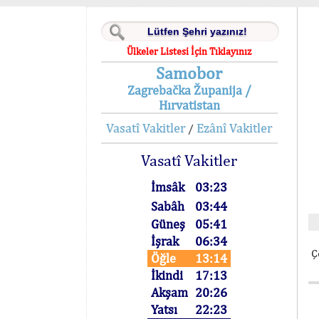
Ülkeler Listesi İçin Tıklayınız
Samobor
Zagrebačka Županija /
Hırvatistan
Vasatî Vakitler
Ezânî Vakitler
/
Vasatî Vakitler
İmsâk
03:23
Sabâh
03:44
Güneş
05:41
İşrak
06:34
Ç
Öğle
13:14
İkindi
17:13
Akşam
20:26
Yatsı
22:23