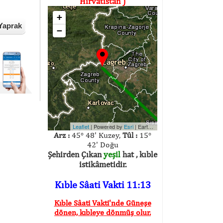
Hırvatistan )
+
Yaprak
−
Leaflet
| Powered by
Esri
|
Earthstar Geographics
Arz :
45° 48' Kuzey,
Tûl :
15°
42' Doğu
Şehirden Çıkan
yeşil
hat , kıble
istikâmetidir.
Kıble Sâati Vakti 11:13
Kıble Sâati Vakti'nde Güneşe
dönen, kıbleye dönmüş olur.