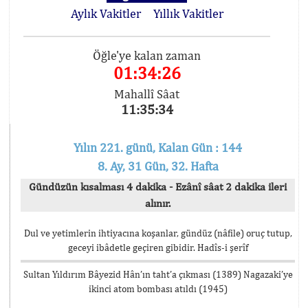
Aylık Vakitler
Yıllık Vakitler
Öğle'ye kalan zaman
01:34:26
Mahallî Sâat
11:35:34
Yılın 221. günü, Kalan Gün : 144
8. Ay, 31 Gün, 32. Hafta
Gündüzün kısalması 4 dakika - Ezânî sâat 2 dakika ileri
alınır.
Dul ve yetimlerin ihtiyacına koşanlar, gündüz (nâfile) oruç tutup,
geceyi ibâdetle geçiren gibidir. Hadîs-i şerîf
Sultan Yıldırım Bâyezid Hân’ın taht’a çıkması (1389) Nagazaki’ye
ikinci atom bombası atıldı (1945)