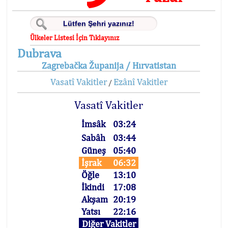
Ülkeler Listesi İçin Tıklayınız
Dubrava
Zagrebačka Županija / Hırvatistan
Vasatî Vakitler
Ezânî Vakitler
/
Vasatî Vakitler
İmsâk
03:24
Sabâh
03:44
Güneş
05:40
İşrak
06:32
Öğle
13:10
İkindi
17:08
Akşam
20:19
Yatsı
22:16
Diğer Vakitler