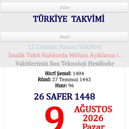
Diller
TÜRKİYE TAKVİMİ
Menü
15 Lisânda Namaz Vakitleri
İmsâk Vakti Hakkında Mühim Açıklama !..
Vakitlerimiz Son Teknoloji Hesâbıdır
Hicrî Şemsî:
1404
Rûmî:
27 Temmuz 1442
Hızır:
96
26 SAFER 1448
9
AĞUSTOS
2026
Pazar