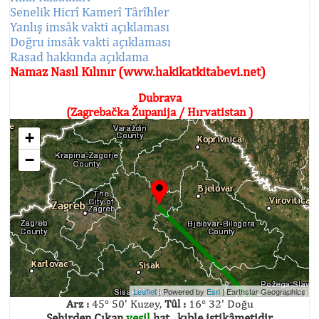
Senelik Hicrî Kamerî Târîhler
Yanlış imsâk vakti açıklaması
Doğru imsâk vakti açıklaması
Rasad hakkında açıklama
Namaz Nasıl Kılınır (www.hakikatkitabevi.net)
Dubrava
(Zagrebačka Županija / Hırvatistan )
+
−
Leaflet
| Powered by
Esri
|
Earthstar Geographics
Arz :
45° 50' Kuzey,
Tûl :
16° 32' Doğu
Şehirden Çıkan
yeşil
hat , kıble istikâmetidir.