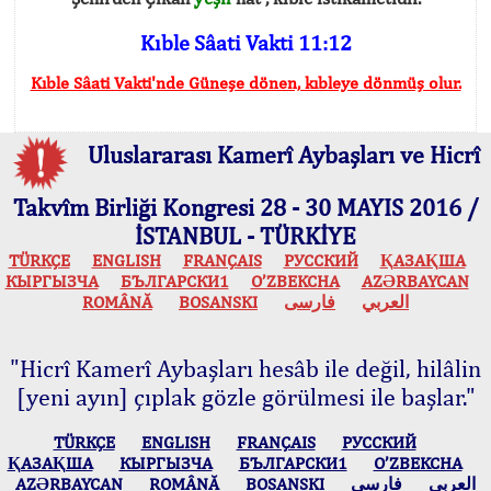
Kıble Sâati Vakti 11:12
Kıble Sâati Vakti'nde Güneşe dönen, kıbleye dönmüş olur.
Uluslararası Kamerî Aybaşları ve Hicrî
Takvîm Birliği Kongresi 28 - 30 MAYIS 2016 /
İSTANBUL - TÜRKİYE
TÜRKÇE
ENGLISH
FRANÇAIS
РУССКИЙ
ҚАЗАҚША
КЫPГЫЗЧA
БЪЛГАРСКИ1
O’ZBEKCHA
AZӘRBAYCAN
ROMÂNĂ
BOSANSKI
فارسی
العربي
"Hicrî Kamerî Aybaşları hesâb ile değil, hilâlin
[yeni ayın] çıplak gözle görülmesi ile başlar."
TÜRKÇE
ENGLISH
FRANÇAIS
РУССКИЙ
ҚАЗАҚША
КЫPГЫЗЧA
БЪЛГАРСКИ1
O’ZBEKCHA
AZӘRBAYCAN
ROMÂNĂ
BOSANSKI
فارسی
العربي