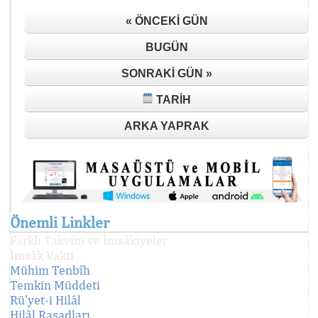
« ÖNCEKI GÜN
BUGÜN
SONRAKI GÜN »
TARIH
ARKA YAPRAK
Önemli Linkler
Farklı Takvim ve İmsâkiyeler
İmsâk Vakti
Mühim Tenbîh
Temkin Müddeti
Rü'yet-i Hilâl
Hilâl Rasadları